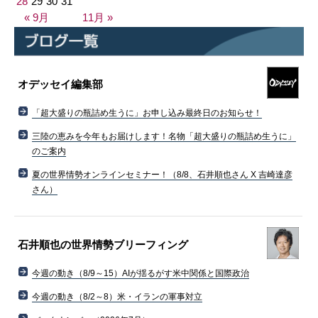
28
29
30
31
« 9月
11月 »
オデッセイ編集部
「超大盛りの瓶詰め生うに」お申し込み最終日のお知らせ！
三陸の恵みを今年もお届けします！名物「超大盛りの瓶詰め生うに」
のご案内
夏の世界情勢オンラインセミナー！（8/8、石井順也さん X 吉崎達彦
さん）
石井順也の世界情勢ブリーフィング
今週の動き（8/9～15）AIが揺るがす米中関係と国際政治
今週の動き（8/2～8）米・イランの軍事対立