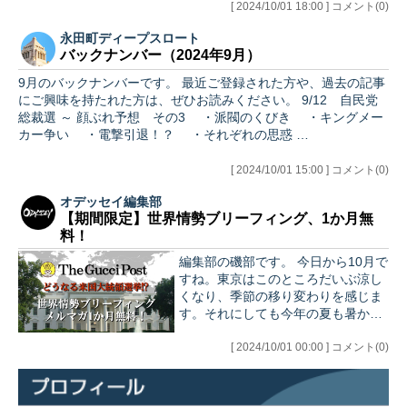
[ 2024/10/01 18:00 ] コメント(0)
永田町ディープスロート
バックナンバー（2024年9月）
9月のバックナンバーです。 最近ご登録された方や、過去の記事
にご興味を持たれた方は、ぜひお読みください。 9/12 自民党
総裁選 ～ 顔ぶれ予想 その3 ・派閥のくびき ・キングメー
カー争い ・電撃引退！？ ・それぞれの思惑 …
[ 2024/10/01 15:00 ] コメント(0)
オデッセイ編集部
【期間限定】世界情勢ブリーフィング、1か月無
料！
編集部の磯部です。 今日から10月で
すね。東京はこのところだいぶ涼し
くなり、季節の移り変わりを感じま
す。それにしても今年の夏も暑かっ
たですね（汗）。 さて、いよいよア
メリカ大統領選が迫ってきたという
[ 2024/10/01 00:00 ] コメント(0)
ことで、本日は特別企画のご案内で
す。 …