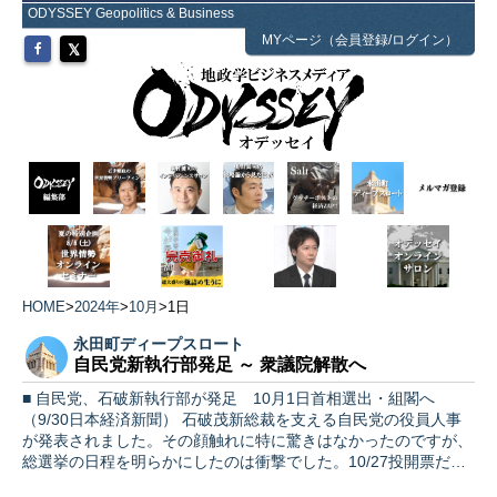
ODYSSEY Geopolitics & Business
MYページ（会員登録/ログイン）
HOME
>
2024年
>
10月
>
1日
永田町ディープスロート
自民党新執行部発足 ～ 衆議院解散へ
■ 自民党、石破新執行部が発足 10月1日首相選出・組閣へ
（9/30日本経済新聞） 石破茂新総裁を支える自民党の役員人事
が発表されました。その顔触れに特に驚きはなかったのですが、
総選挙の日程を明らかにしたのは衝撃でした。10/27投開票だ…