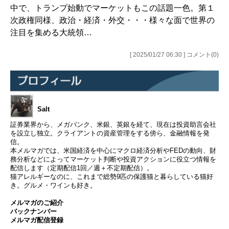
中で、トランプ始動でマーケットもこの話題一色。第１
次政権同様、政治・経済・外交・・・様々な面で世界の
注目を集める大統領…
[ 2025/01/27 06:30 ] コメント(0)
Salt
証券業界から、メガバンク、米銀、英銀を経て、現在は投資助言会社
を設立し独立。クライアントの資産管理をする傍ら、金融情報を発
信。
本メルマガでは、米国経済を中心にマクロ経済分析やFEDの動向、財
務分析などによってマーケット判断や投資アクションに役立つ情報を
配信します（定期配信1回／週＋不定期配信）。
猫アレルギーなのに、これまで総勢9匹の保護猫と暮らしている猫好
き。グルメ・ワインも好き。
メルマガのご紹介
バックナンバー
メルマガ配信登録