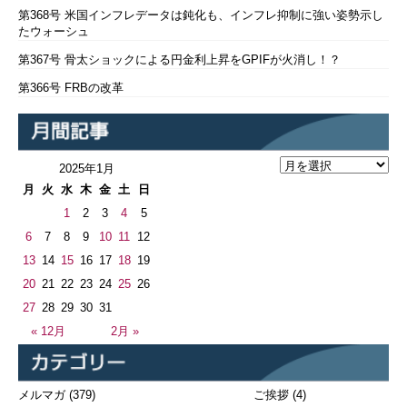
第368号 米国インフレデータは鈍化も、インフレ抑制に強い姿勢示し
たウォーシュ
第367号 骨太ショックによる円金利上昇をGPIFが火消し！？
第366号 FRBの改革
2025年1月
月
火
水
木
金
土
日
1
2
3
4
5
6
7
8
9
10
11
12
13
14
15
16
17
18
19
20
21
22
23
24
25
26
27
28
29
30
31
« 12月
2月 »
メルマガ
(379)
ご挨拶
(4)