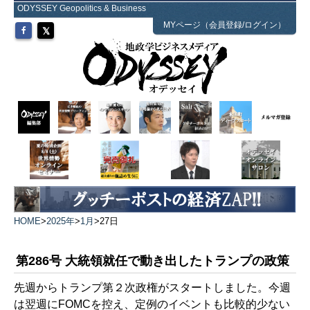
ODYSSEY Geopolitics & Business
MYページ（会員登録/ログイン）
HOME
>
2025年
>
1月
>
27日
第286号 大統領就任で動き出したトランプの政策
先週からトランプ第２次政権がスタートしました。今週
は翌週にFOMCを控え、定例のイベントも比較的少ない