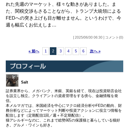
れた先週のマーケット、様々な動きがありました。ま
た、関税交渉もさることながら、トランプ大統領による
FEDへの突き上げも目が離せません。というわけで、今
週も幅広くお伝えしま…
[ 2025/06/30 06:30 ] コメント(0)
« 前へ
1
2
3
4
5
6
次へ »
Salt
証券業界から、メガバンク、米銀、英銀を経て、現在は投資助言会社
を設立し独立。クライアントの資産管理をする傍ら、金融情報を発
信。
本メルマガでは、米国経済を中心にマクロ経済分析やFEDの動向、財
務分析などによってマーケット判断や投資アクションに役立つ情報を
配信します（定期配信1回／週＋不定期配信）。
猫アレルギーなのに、これまで総勢9匹の保護猫と暮らしている猫好
き。グルメ・ワインも好き。