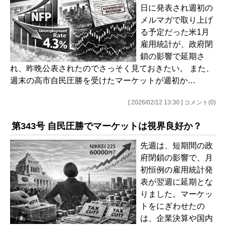
日に発表され週初の
メルマガで取り上げ
る予定だった米1月
雇用統計が、政府閉
鎖の影響で延期さ
れ、昨晩公表されたのでさっそく見ておきたい。 また、
週末の高市自民圧勝を受けたマーケットが週初か…
[ 2026/02/12 13:30 ] コメント(0)
第343号 自民圧勝でマーケットは視界良好か？
先週は、短期間の政
府閉鎖の影響で、月
初恒例の雇用統計発
表が翌週に延期とな
りました。マーケッ
トをにぎわせたの
は、企業決算や国内