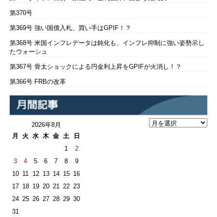
第370号
第369号 強い国債入札、買い手はGPIF！？
第368号 米国インフレデータは鈍化も、インフレ抑制に強い姿勢示し
たウォーシュ
第367号 骨太ショックによる円金利上昇をGPIFが火消し！？
第366号 FRBの改革
2026年8月
月
火
水
木
金
土
日
1
2
3
4
5
6
7
8
9
10
11
12
13
14
15
16
17
18
19
20
21
22
23
24
25
26
27
28
29
30
31