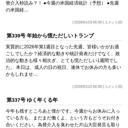
替介入秒読み？！ ●今週の米国経済統計（予想） ●先週
の米国経…
[ 2026/01/19 06:30 ] コメント(0)
第339号 年始から慌ただしいトランプ
実質的に2026年第1週目となった先週、皆様いかがお過
ごしでしたか？経済的な動きや統計発表だけでなく、政
治的な動きも様々相次ぎ、とても慌ただしい1週間でし
た。 本日は、成人の日の祝日、連休でお休みの方も多い
かもしれませ…
[ 2026/01/12 06:30 ] コメント(0)
第337号 ゆく年くる年
今年も残すところあと僅かです。今週からお休みに入っ
ている方も、まだまだ働くよ、という方もどうぞお付き
合いください。為替介入を臭わせた片山大臣発言も取り