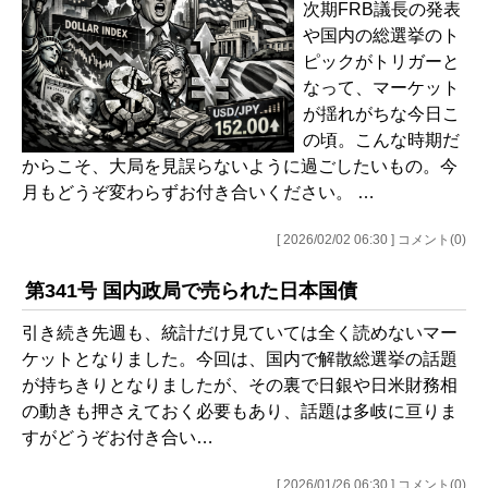
次期FRB議長の発表
や国内の総選挙のト
ピックがトリガーと
なって、マーケット
が揺れがちな今日こ
の頃。こんな時期だ
からこそ、大局を見誤らないように過ごしたいもの。今
月もどうぞ変わらずお付き合いください。 …
[ 2026/02/02 06:30 ] コメント(0)
第341号 国内政局で売られた日本国債
引き続き先週も、統計だけ見ていては全く読めないマー
ケットとなりました。今回は、国内で解散総選挙の話題
が持ちきりとなりましたが、その裏で日銀や日米財務相
の動きも押さえておく必要もあり、話題は多岐に亘りま
すがどうぞお付き合い…
[ 2026/01/26 06:30 ] コメント(0)