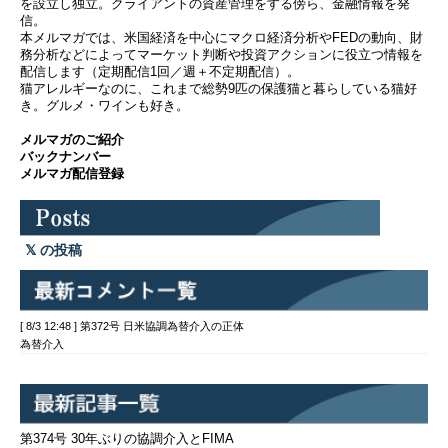
を設立し独立。クライアントの資産管理をする傍ら、金融情報を発
信。
本メルマガでは、米国経済を中心にマクロ経済分析やFEDの動向、財
務分析などによってマーケット判断や投資アクションに役立つ情報を
配信します（定期配信1回／週＋不定期配信）。
猫アレルギーなのに、これまで総勢9匹の保護猫と暮らしている猫好
き。グルメ・ワインも好き。
メルマガのご紹介
バックナンバー
メルマガ配信登録
の投稿
[ 8/3 12:48 ] 第372号 日米協調為替介入の正体
為替介入
第374号 30年ぶりの協調介入とFIMA