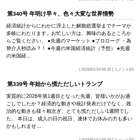
第340号 年明け早々、色々大変な世界情勢
経済統計からにわかに浮上した解散総選挙までテーマが
多岐にわたります。お忙しい方は、興味のあるところか
らご覧ください。 ●先週のマーケット ●プロローグ ・為
替介入秒読み？！ ●今週の米国経済統計（予想） ●先週
の米国経…
[ 2026/01/19 06:30 ] コメント(0)
第339号 年始から慌ただしいトランプ
実質的に2026年第1週目となった先週、皆様いかがお過
ごしでしたか？経済的な動きや統計発表だけでなく、政
治的な動きも様々相次ぎ、とても慌ただしい1週間でし
た。 本日は、成人の日の祝日、連休でお休みの方も多い
かもしれませ…
[ 2026/01/12 06:30 ] コメント(0)