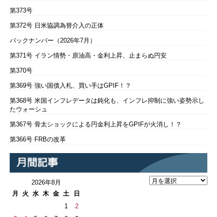
第373号
第372号 日米協調為替介入の正体
バックナンバー（2026年7月）
第371号 イラン情勢・原油高・金利上昇、止まらぬ円安
第370号
第369号 強い国債入札、買い手はGPIF！？
第368号 米国インフレデータは鈍化も、インフレ抑制に強い姿勢示し
たウォーシュ
第367号 骨太ショックによる円金利上昇をGPIFが火消し！？
第366号 FRBの改革
2026年8月
月
火
水
木
金
土
日
1
2