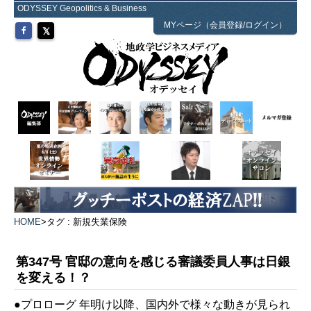
ODYSSEY Geopolitics & Business
MYページ（会員登録/ログイン）
HOME
>
タグ : 新規失業保険
第347号 官邸の意向を感じる審議委員人事は日銀
を変える！？
●プロローグ 年明け以降、国内外で様々な動きが見られ