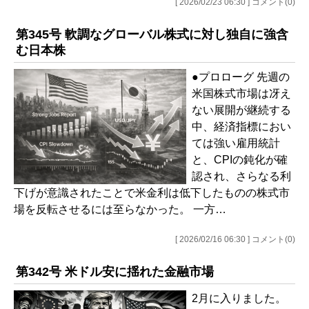
[ 2026/02/23 06:30 ] コメント(0)
第345号 軟調なグローバル株式に対し独自に強含
む日本株
●プロローグ 先週の
米国株式市場は冴え
ない展開が継続する
中、経済指標におい
ては強い雇用統計
と、CPIの鈍化が確
認され、さらなる利
下げが意識されたことで米金利は低下したものの株式市
場を反転させるには至らなかった。 一方…
[ 2026/02/16 06:30 ] コメント(0)
第342号 米ドル安に揺れた金融市場
2月に入りました。