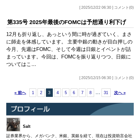
[ 2025/12/22 06:30 ] コメント(0)
第335号 2025年最後のFOMCは予想通り利下げ
12月も折り返し、あっという間に時が過ぎていく、まさ
に師走を体感しています。 主要中銀の動きが目白押しの
今月、先週はFOMC、そして今週は日銀とイベントが詰
まっています。今回は、FOMCを振り返りつつ、日銀に
ついてはこ…
[ 2025/12/15 06:30 ] コメント(0)
…
« 前へ
1
2
3
4
5
6
7
8
31
次へ »
Salt
証券業界から、メガバンク、米銀、英銀を経て、現在は投資助言会社