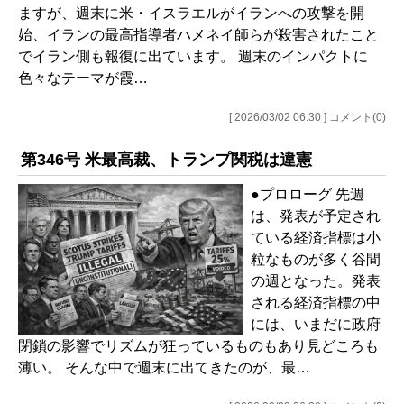
ますが、週末に米・イスラエルがイランへの攻撃を開
始、イランの最高指導者ハメネイ師らが殺害されたこと
でイラン側も報復に出ています。 週末のインパクトに
色々なテーマが霞…
[ 2026/03/02 06:30 ] コメント(0)
第346号 米最高裁、トランプ関税は違憲
●プロローグ 先週
は、発表が予定され
ている経済指標は小
粒なものが多く谷間
の週となった。発表
される経済指標の中
には、いまだに政府
閉鎖の影響でリズムが狂っているものもあり見どころも
薄い。 そんな中で週末に出てきたのが、最…