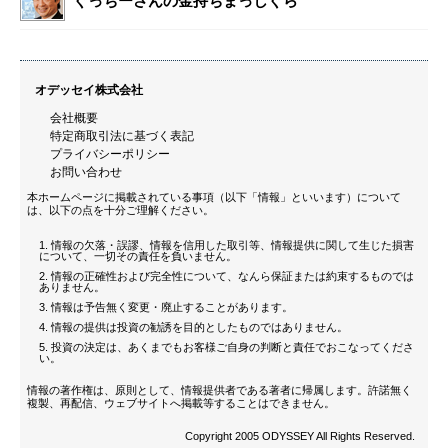
ぐっちーさんの金持ちまっしぐら
オデッセイ株式会社
会社概要
特定商取引法に基づく表記
プライバシーポリシー
お問い合わせ
本ホームページに掲載されている事項（以下「情報」といいます）について
は、以下の点を十分ご理解ください。
情報の欠落・誤謬、情報を信用した取引等、情報提供に関して生じた損害
について、一切その責任を負いません。
情報の正確性および完全性について、なんら保証または約束するものでは
ありません。
情報は予告無く変更・廃止することがあります。
情報の提供は投資の勧誘を目的としたものではありません。
投資の決定は、あくまでもお客様ご自身の判断と責任でおこなってくださ
い。
情報の著作権は、原則として、情報提供者である著者に帰属します。許諾無く
複製、再配信、ウェブサイトへ掲載等することはできません。
Copyright 2005 ODYSSEY All Rights Reserved.