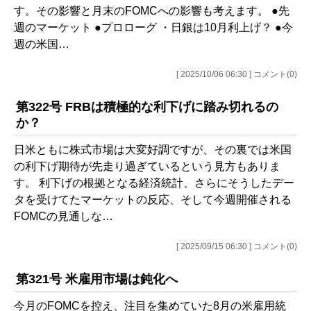
す。その影響と月末のFOMCへの影響も考えます。 ●先
週のマーケット ●プロローグ ・日銀は10月利上げ？ ●今
週の米国…
[ 2025/10/06 06:30 ] コメント(0)
第322号 FRBは積極的な利下げに踏み切れるの
か？
日米ともに株式市場は大変好調ですが、その裏では米国
の利下げ期待が先走り過ぎているという見方もありま
す。 利下げの根拠となる経済統計、さらにそうしたデー
タを受けてたマーケットの反応、そして今週開催される
FOMCの見通しな…
[ 2025/09/15 06:30 ] コメント(0)
第321号 米雇用市場は鈍化へ
今月のFOMCを控え、注目を集めていた8月の米雇用統