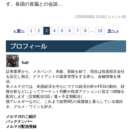
す。各国の首脳との会談…
[ 2025/03/02 15:00 ] コメント(0)
…
« 前へ
1
2
3
4
5
6
7
8
13
次へ »
Salt
証券業界から、メガバンク、米銀、英銀を経て、現在は投資助言会社
を設立し独立。クライアントの資産管理をする傍ら、金融情報を発
信。
本メルマガでは、米国経済を中心にマクロ経済分析やFEDの動向、財
務分析などによってマーケット判断や投資アクションに役立つ情報を
配信します（定期配信1回／週＋不定期配信）。
猫アレルギーなのに、これまで総勢9匹の保護猫と暮らしている猫好
き。グルメ・ワインも好き。
メルマガのご紹介
バックナンバー
メルマガ配信登録