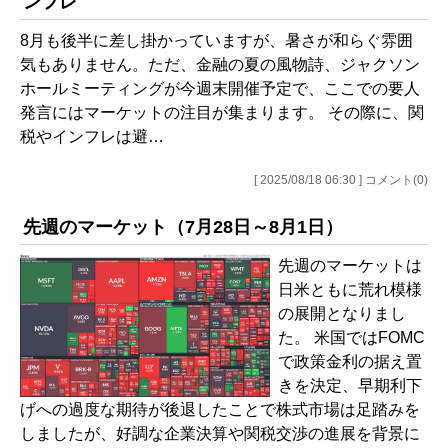
ンフレ
8月も後半に差し掛かっていますが、暑さが和らぐ雰囲
気もありません。ただ、金融の夏の風物詩、ジャクソン
ホールミーティングが今週末開催予定で、ここでの要人
発言にはマーケットの注目が集まります。 その際に、関
税やインフレは避…
[ 2025/08/18 06:30 ] コメント(0)
先週のマーケット（7月28日～8月1日）
先週のマーケットは
日米ともに荒れ模様
の展開となりまし
た。 米国ではFOMC
で政策金利の据え置
きを決定、早期利下
げへの過度な期待が後退したことで株式市場は足踏みを
しましたが、好調な企業決算や関税交渉の進展を背景に