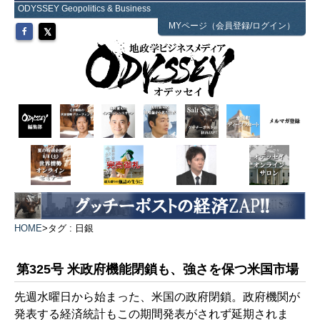
ODYSSEY Geopolitics & Business
MYページ（会員登録/ログイン）
HOME
>
タグ : 日銀
第325号 米政府機能閉鎖も、強さを保つ米国市場
先週水曜日から始まった、米国の政府閉鎖。政府機関が
発表する経済統計もこの期間発表がされず延期されま