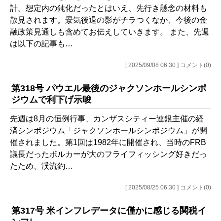
計。想定内の鈍化だったとはいえ、先行き懸念の材料も
散見されます。景気後退の影がチラつくなか、今後の金
融政策見通しも含めてお伝えしていきます。 また、先週
は以下の記事も…
[ 2025/09/08 06:30 ] コメント(0)
第318号 パウエル最後のジャクソンホールシンポ
ジウムで利下げ示唆
先週は8月の恒例行事、カンザスシティー連銀主催の経
済シンポジウム「ジャクソンホールシンポジウム」が開
催されました。第1回は1982年に開催され、当時のFRB
議長だったボルカーが大のフライフィッシング好きだっ
たため、渓流釣…
[ 2025/08/25 06:30 ] コメント(0)
第317号 米インフレデータに僅かに感じる関税イ