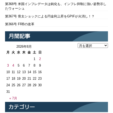
第368号 米国インフレデータは鈍化も、インフレ抑制に強い姿勢示し
たウォーシュ
第367号 骨太ショックによる円金利上昇をGPIFが火消し！？
第366号 FRBの改革
2026年8月
月
火
水
木
金
土
日
1
2
3
4
5
6
7
8
9
10
11
12
13
14
15
16
17
18
19
20
21
22
23
24
25
26
27
28
29
30
31
« 7月