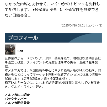
なかった内容とあわせて、いくつかのトピックを先行し
て配信します。 ●経済統計分析 １. 不確実性を無視でき
ない日銀会合…
[ 2025/04/30 08:51 ] コメント(1)
Salt
証券業界から、メガバンク、米銀、英銀を経て、現在は投資助言会社
を設立し独立。クライアントの資産管理をする傍ら、金融情報を発
信。
本メルマガでは、米国経済を中心にマクロ経済分析やFEDの動向、財
務分析などによってマーケット判断や投資アクションに役立つ情報を
配信します（定期配信1回／週＋不定期配信）。
猫アレルギーなのに、これまで総勢9匹の保護猫と暮らしている猫好
き。グルメ・ワインも好き。
メルマガのご紹介
バックナンバー
メルマガ配信登録