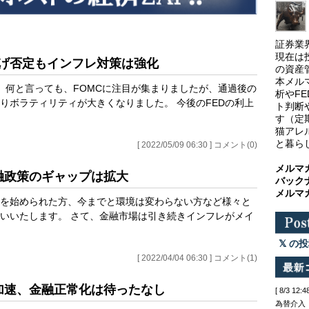
証券業
現在は
％利上げ否定もインフレ対策は強化
の資産
本メル
。何と言っても、FOMCに注目が集まりましたが、通過後の
析やF
りボラティリティが大きくなりました。 今後のFEDの利上
ト判断
す（定
猫アレ
と暮ら
[ 2022/05/09 06:30 ] コメント(0)
メルマ
金融政策のギャップは拡大
バック
メルマ
を始められた方、今までと環境は変わらない方など様々と
いいたします。 さて、金融市場は引き続きインフレがメイ
の投
[ 2022/04/04 06:30 ] コメント(1)
レ加速、金融正常化は待ったなし
[ 8/3 
為替介入