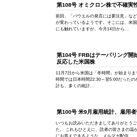
第108号 オミクロン株で不確
前回、「パウエルの発言には要注意」など
が変わっているようです。そこには、米国
にも触れていますが、今月14日から…
第104号 FRBはテーパリン
反応した米国株
11月7日から米国は「冬時間」が始まり
時間では日本時間22:30～翌5:00だったの
計も、多くの統計…
第100号 米9月雇用統計、雇
いつもお読みいただきましてありがとうご
た。 これもひとえに、読者の皆さまの温
にお答えできるような、メルマガ配信…