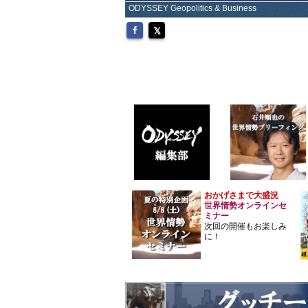
ODYSSEY Geopolitics & Business
おかげさまで大盛況
世界情勢オンラインセ
ミナー
次回の開催もお楽しみ
に！