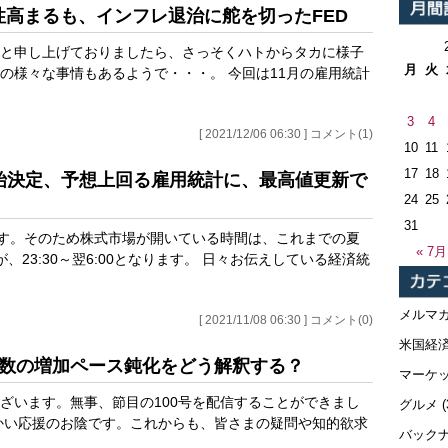
実性高まるも、インフレ退治に舵を切ったFED
と申し上げておりましたら、さっそくハトからタカに様子
月
火
の様々な事情もあるようで・・・。 今回は11月の雇用統計
3
4
[ 2021/12/06 06:30 ] コメント(1)
10
11
17
18
グ開始決定、予想上回る雇用統計に、最高値更新で
24
25
31
ます。そのため株式市場が開いている時間は、これまでの夏
« 7月
が、23:30～翌6:00となります。 日々お伝えしている経済統
メルマ
[ 2021/11/08 06:30 ] コメント(0)
米国経
用者数の増加ペース鈍化をどう解釈する？
マーケ
ざいます。無事、節目の100号を配信することができまし
グルメ
(
かい応援のお陰です。これからも、皆さまの疑問や知的欲求
バック