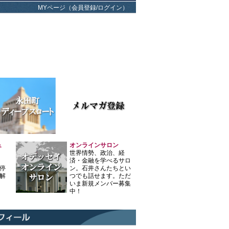
MYページ（会員登録/ログイン）
ュ
オンラインサロン
世界情勢、政治、経
済・金融を学べるサロ
停
ン。石井さんたちとい
解
つでも話せます。ただ
いま新規メンバー募集
中！