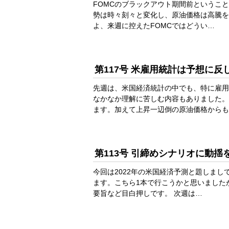
FOMCのブラックアウト期間前というこ
勢は時々刻々と変化し、原油価格は高騰を
よ、来週に控えたFOMCではどうい…
第117号 米雇用統計は予想に
先週は、米国経済統計の中でも、特に雇用
なかなか理解に苦しむ内容もありました。
ます。加えて上昇一辺倒の原油価格からも
第113号 引締めシナリオに動揺
今回は2022年の米国経済予測と題しま
ます。こちら1本で行こうかと思いました
要旨など目白押しです。 次週は…