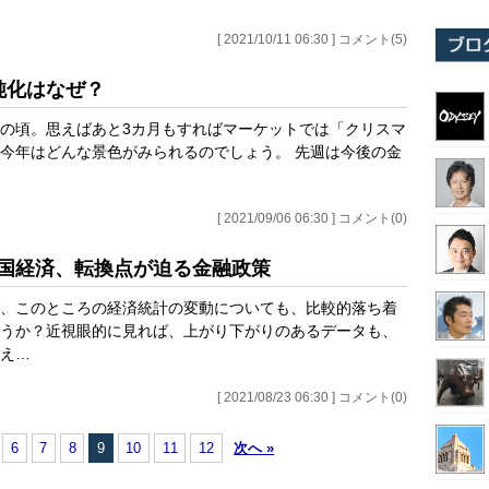
[ 2021/10/11 06:30 ] コメント(5)
鈍化はなぜ？
の頃。思えばあと3カ月もすればマーケットでは「クリスマ
今年はどんな景色がみられるのでしょう。 先週は今後の金
[ 2021/09/06 06:30 ] コメント(0)
米国経済、転換点が迫る金融政策
、このところの経済統計の変動についても、比較的落ち着
うか？近視眼的に見れば、上がり下がりのあるデータも、
え…
[ 2021/08/23 06:30 ] コメント(0)
6
7
8
9
10
11
12
次へ »