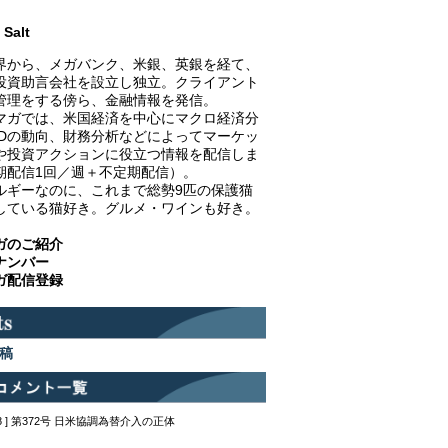
Salt
界から、メガバンク、米銀、英銀を経て、
投資助言会社を設立し独立。クライアント
管理をする傍ら、金融情報を発信。
マガでは、米国経済を中心にマクロ経済分
EDの動向、財務分析などによってマーケッ
や投資アクションに役立つ情報を配信しま
期配信1回／週＋不定期配信）。
ルギーなのに、これまで総勢9匹の保護猫
している猫好き。グルメ・ワインも好き。
ガのご紹介
ナンバー
ガ配信登録
稿
12:48 ] 第372号 日米協調為替介入の正体