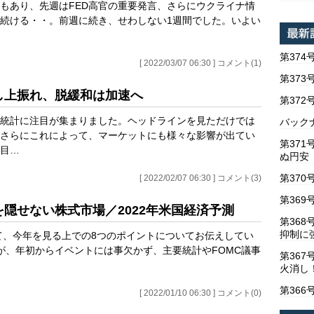
ともあり、先週はFED高官の重要発言、さらにウクライナ情
続ける・・。前週に続き、せわしない1週間でした。いよい
第374
[ 2022/03/07 06:30 ] コメント(1)
第373
反し上振れ、脱緩和は加速へ
第37
統計に注目が集まりました。ヘッドラインを見ただけでは
バックナ
さらにこれによって、マーケットにも様々な影響が出てい
第37
目…
ぬ円安
第370
[ 2022/02/07 06:30 ] コメント(3)
第369
を隠せない株式市場／2022年米国経済予測
第36
抑制に
して、今年を見る上での8つのポイントについてお伝えしてい
が、年初からイベントには事欠かず、主要統計やFOMC議事
第367
火消し
第366
[ 2022/01/10 06:30 ] コメント(0)