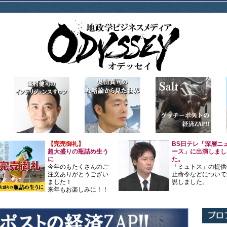
【完売御礼】
BS日テレ「深層ニ
超大盛りの瓶詰め生う
ース」に出演しまし
に
た。
今年のもたくさんのご
「ミュトス」の提供
注文ありがとうござい
止命令などについて
ました！
説しました。
来年もお楽しみに！！