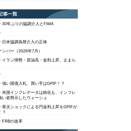
号 30年ぶりの協調介入とFIMA
号
2号 日米協調為替介入の正体
ンバー（2026年7月）
1号 イラン情勢・原油高・金利上昇、止まら
号
号 強い国債入札、買い手はGPIF！？
8号 米国インフレデータは鈍化も、インフレ
強い姿勢示したウォーシュ
号 骨太ショックによる円金利上昇をGPIFが
！？
号 FRBの改革