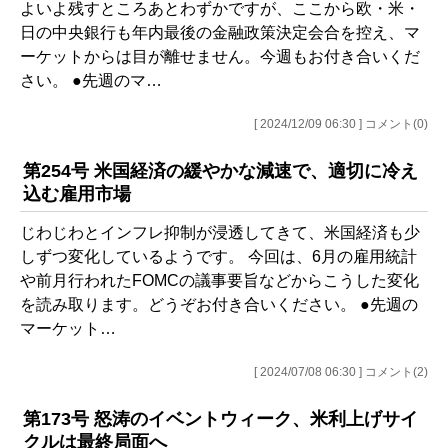
よいよ残すところあとわずかですが、ここから欧・米・
日の中央銀行も年内最後の金融政策決定会合を控え、マ
ーケットからは目が離せません。今週もお付き合いくだ
さい。 ●先週のマ…
[ 2024/12/09 06:30 ] コメント(0)
第254号 米国経済の緩やかな減速で、適切に冷え
込む雇用市場
じわじわとインフレ抑制が浸透してきて、米国経済も少
しずつ変化しているようです。 今回は、6月の雇用統計
や前月行われたFOMCの議事要旨などからこうした変化
を読み取ります。どうぞお付き合いください。 ●先週の
マーケット…
[ 2024/07/08 06:30 ] コメント(2)
第173号 怒涛のイベントウィーク、米利上げサイ
クルは最終局面へ