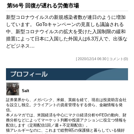
第56号 回復が遅れる労働市場
新型コロナウイルスの新規感染者数が連日のように増加
しています。 GoToキャンペーンの見直しも議論される
中、新型コロナウイルスの拡大を受けた入国制限の緩和
措置によって日本に入国した外国人は6.3万人で、出張な
どビジネス…
[ 2020/12/14 06:30 ] コメント(0)
Salt
証券業界から、メガバンク、米銀、英銀を経て、現在は投資助言会社
を設立し独立。クライアントの資産管理をする傍ら、金融情報を発
信。
本メルマガでは、米国経済を中心にマクロ経済分析やFEDの動向、財
務分析などによってマーケット判断や投資アクションに役立つ情報を
配信します（定期配信1回／週＋不定期配信）。
猫アレルギーなのに、これまで総勢9匹の保護猫と暮らしている猫好