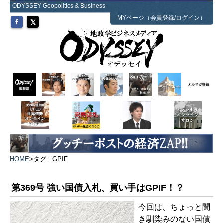
ODYSSEY Geopolitics & Business
MYページ（会員登録/ログイン）
HOME
>
タグ : GPIF
第369号 強い国債入札、買い手はGPIF！？
今回は、ちょっと聞
き馴染みのない国債