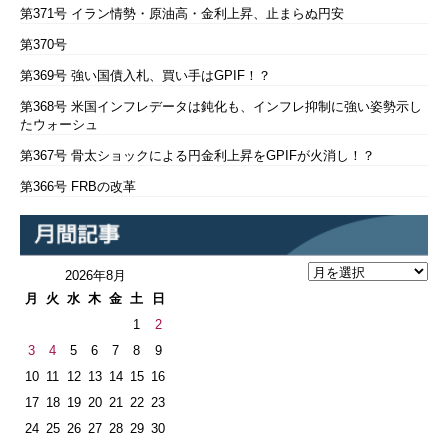
第371号 イラン情勢・原油高・金利上昇、止まらぬ円安
第370号
第369号 強い国債入札、買い手はGPIF！？
第368号 米国インフレデータは鈍化も、インフレ抑制に強い姿勢示し
たウォーシュ
第367号 骨太ショックによる円金利上昇をGPIFが火消し！？
第366号 FRBの改革
2026年8月
月
火
水
木
金
土
日
1
2
3
4
5
6
7
8
9
10
11
12
13
14
15
16
17
18
19
20
21
22
23
24
25
26
27
28
29
30