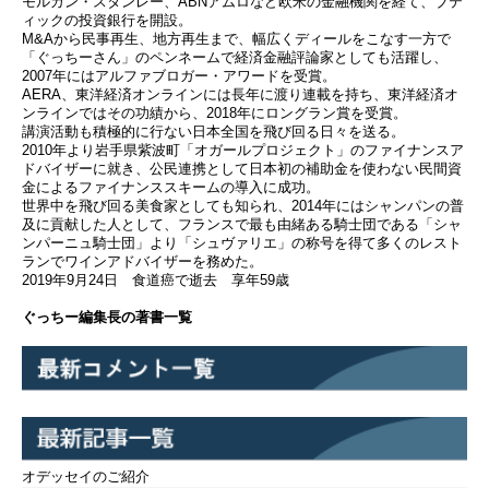
モルガン・スタンレー、ABNアムロなど欧米の金融機関を経て、ブテ
ィックの投資銀行を開設。
M&Aから民事再生、地方再生まで、幅広くディールをこなす一方で
「ぐっちーさん」のペンネームで経済金融評論家としても活躍し、
2007年にはアルファブロガー・アワードを受賞。
AERA、東洋経済オンラインには長年に渡り連載を持ち、東洋経済オ
ンラインではその功績から、2018年にロングラン賞を受賞。
講演活動も積極的に行ない日本全国を飛び回る日々を送る。
2010年より岩手県紫波町「オガールプロジェクト」のファイナンスア
ドバイザーに就き、公民連携として日本初の補助金を使わない民間資
金によるファイナンススキームの導入に成功。
世界中を飛び回る美食家としても知られ、2014年にはシャンパンの普
及に貢献した人として、フランスで最も由緒ある騎士団である「シャ
ンパーニュ騎士団」より「シュヴァリエ」の称号を得て多くのレスト
ランでワインアドバイザーを務めた。
2019年9月24日 食道癌で逝去 享年59歳
ぐっちー編集長の著書一覧
オデッセイのご紹介