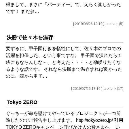
得まして、まさに「パーティー」で、えらく楽しかった
です！ まだ参…
[ 2019/08/26 12:19 ] コメント(5)
決勝で佐々木を温存
要するに、甲子園行きを犠牲にして、佐々木のプロでの
活躍を担保した、という事ですな。 甲子園で潰れたら１
銭にもならんしな～、と考えた・・・・と勘繰りたくな
るような話です。 それなら決勝まで温存すれば良かった
のに、端から甲子…
[ 2019/07/25 18:16 ] コメント(17)
Tokyo ZERO
ぐっちーが命を懸けてやっているプロジェクトが一つ前
進したのでご報告申し上げます。 http://tokyozero.jp/ 引用
TOKYO ZEROキャンペーン呼びかけ人の皆さまへ い