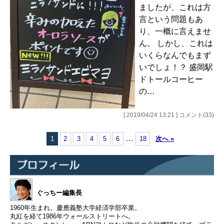
ましたが、これは方
言という問題もあ
り、一概に言えませ
ん。 しかし、これは
いくらなんでもまず
いでしょ！？ 盛岡駅
ドトールコーヒー
の…
[ 2019/04/24 13:21 ] コメント(33)
…
1
2
3
4
5
6
18
次へ »
ぐっちー編集長
1960年生まれ。慶應義塾大学経済学部卒業。
丸紅を経て1986年ウォールストリートへ。