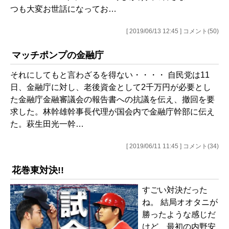
つも大変お世話になってお…
[ 2019/06/13 12:45 ] コメント(50)
マッチポンプの金融庁
それにしてもと言わざるを得ない・・・・ 自民党は11
日、金融庁に対し、老後資金として2千万円が必要とし
た金融庁金融審議会の報告書への抗議を伝え、撤回を要
求した。林幹雄幹事長代理が国会内で金融庁幹部に伝え
た。萩生田光一幹…
[ 2019/06/11 11:45 ] コメント(34)
花巻東対決!!
すごい対決だった
ね。 結局オオタニが
勝ったような感じだ
けど、最初の内野安