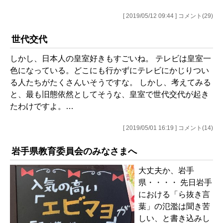
[ 2019/05/12 09:44 ] コメント(29)
世代交代
しかし、日本人の皇室好きもすごいね。 テレビは皇室一
色になっている。どこにも行かずにテレビにかじりつい
る人たちがたくさんいそうですな。 しかし、考えてみる
と、最も旧態依然としてそうな、皇室で世代交代が起き
たわけですよ。…
[ 2019/05/01 16:19 ] コメント(14)
岩手県教育委員会のみなさまへ
大丈夫か、岩手
県・・・・ 先日岩手
における「ら抜き言
葉」の氾濫は聞き苦
しい、と書き込みし