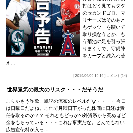
打はどう見てもタダ
のセカンドゴロ。マ
リナーズはそのあと
もゲッツーを躓いて
取り損なうとか、も
う菊池の足を引っ張
りまくりで、守備陣
をカープと総入れ替
え…
[ 2019/06/09 19:16 ] コメント(14)
世界景気の最大のリスク・・・だそうだ
こりゃもう詐欺、風説の流布のレベルだな・・・・ 今日
は日曜日だよね。これで月曜日下がった株価に日経は責
任を取るのか？？ それともどっかの外資系から死ぬほど
金をもらっている・・・これは事実だな。とんでもない
広告宣伝料が入っ…