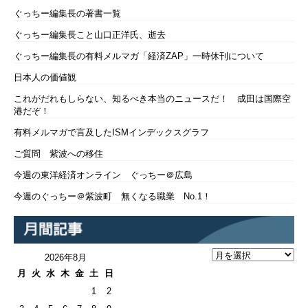
ぐっちー編集長の著書一覧
ぐっちー編集長こと山口正洋氏、逝去
ぐっちー編集長の有料メルマガ「経済ZAP」一時休刊について
日本人の価値観
これがだれもしらない、知るべき本当のニュースだ！ 成田は国際空
港だぞ！
有料メルマガで言及したISMインデックスグラフ
ご質問 紫波への移住
今週の東洋経済オンライン ぐっちー＠広島
今週のぐっちー＠紫波町 無くなる職業 No.1！
2026年8月
月
火
水
木
金
土
日
1
2