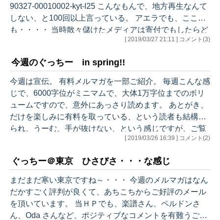
90327-00010002-kyt-l25 こんなもんで、地方再生なんて
（2年連続MVP)のジ
しない、と100回以上言っている。 アエラでも、ここで
ャイアンツへのFA移
も・・・・ 当時散々儲けたメディアは寄付でもしたらど
籍が決まったために
[ 2019/03/27 21:11 ] コメント(3)
うだろう。 また、いい気になってブームに乗った彦根市
因縁の対決と相成っ
民も寄付をして救済する気はないのだろうか？？ いい加
た。 多くのカープフ
今週のぐっちー in spring!!
減なもんである。 こんなもんで地方再生がなるなら、だ
ァンは去って行って
ーーーーれも苦労していないわけで、ばかも休み休み言
しまった丸はマツダ
今週は宣伝。 有料メルマガを一部ご紹介。 毎週こんな感
ってほしいものだ。 メディアは猛省すべし。無責任な地
でカープ相手に打ち
じで、6000字位がミニマムで、大体1万字位までのボリ
方…
まくるのだろうか、
ュームですので、意外にあっさり読めます。 あとがき、
と不安に思ったに違
だけを楽しみに有料を取っている、という読者も結構お
いありません。私が
られ、うーむ、手が抜けない、という感じですが、ご覧
そうで…
[ 2019/03/26 16:39 ] コメント(2)
頂くとわかりますように、あとがき、というよりこれは
エッセイに近いものです。それなりに・・・力を入れて
ぐっちー＠東京 ひさびさ・・・な感じ
書いていますので、まあ、楽しみな方もおられるかなと
（笑）。 是非、ご購読のご検討を！ ぐっちーさんの経済
まだまだ寒い東京ですね～・・・ 今週のメルマガはなん
ＺＡＰ！ 引用 中盤あたりから・・・・・ ＊＊＊＊＊＊
だかすごく評判が良くて、あちこちからご好評のメール
＊＊＊＊＊＊＊＊＊＊＊ アメリカ経済統計分析 ＊＊＊＊
を頂いています。 当ＨＰでも、楽譜さん、ペルドンさ
＊＊＊＊＊…
ん、Oda さんなど、ポジティブなコメントを有難うござ