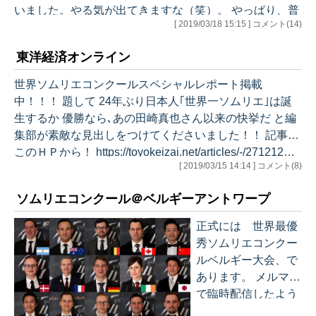
いました。やる気が出てきますな（笑）。 やっぱり、普
[ 2019/03/18 15:15 ] コメント(14)
通にワインしか知らない人、或いはマッタクワインを知
らなくて記事だけ書いている普通のメディアの記者には
東洋経済オンライン
こういうのは無理でしょうね。 威張る訳ではなく、野球
だって、相撲だって、今のは何がすごいのか、やっぱり
世界ソムリエコンクールスペシャルレポート掲載
専門家じゃなきゃわからない所がたくさんあるし、その
中！！！ 題して 24年ぶり日本人｢世界一ソムリエ｣は誕
意味ではスポーツの場合はスポーツ新聞の記者という得
生するか 優勝なら､あの田崎真也さん以来の快挙だ と編
意な存在がある（競馬もそうだしね！…
集部が素敵な見出しをつけてくださいました！！ 記事は
このＨＰから！ https://toyokeizai.net/articles/-/271212…
[ 2019/03/15 14:14 ] コメント(8)
ソムリエコンクール＠ベルギーアントワープ
正式には 世界最優
秀ソムリエコンクー
ルベルギー大会、で
あります。 メルマガ
で臨時配信したよう
に、今週はこれにと