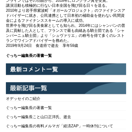
メルマガが重なった
ンラインではその功績から、2018年にロングラン賞を受賞。
講演活動も積極的に行ない日本全国を飛び回る日々を送る。
ら、勝てるものも勝
2010年より岩手県紫波町「オガールプロジェクト」のファイナンスア
てません。少しスタ
ドバイザーに就き、公民連携として日本初の補助金を使わない民間資
金によるファイナンススキームの導入に成功。
ートを遅らせても仕
世界中を飛び回る美食家としても知られ、2014年にはシャンパンの普
上げてから競馬場に
及に貢献した人として、フランスで最も由緒ある騎士団である「シャ
行くべきでした。 さ
ンパーニュ騎士団」より「シュヴァリエ」の称号を得て多くのレスト
ランでワインアドバイザーを務めた。
て、今週のメルマガ
2019年9月24日 食道癌で逝去 享年59歳
もいろいろ取り上げ
ぐっちー編集長の著書一覧
ましたが、個人的に
受けまくってるの
が、マイケル・コー
エンの議…
オデッセイのご紹介
ぐっちー編集長の著書一覧
ぐっちー編集長こと山口正洋氏、逝去
ぐっちー編集長の有料メルマガ「経済ZAP」一時休刊について