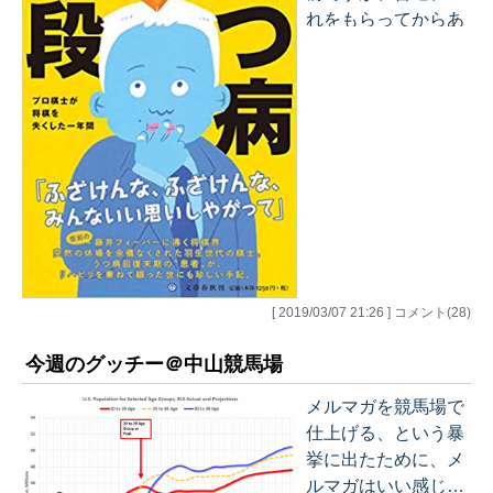
知っている記者がい
れをもらってからあ
ないしね、大手メデ
と、食品なら食品、
ィアには（毎日には
ワインならワイン
いるんだけど
で、「すごくおいし
ね・・・・）。こう
かったです」「さす
いうのはグッチーポ
がにブルゴーニュで
ストの最も得意とす
芳醇な香りと口当た
る所です！！ ぐっち
りが最高でし
ーＦＢはそれがライ
た！！！」とか、ワ
ブ…
インの場合、そのま
ま置いておきたい、
こともあるので、そ
[ 2019/03/07 21:26 ] コメント(28)
の場合は「いろいろ
今週のグッチー＠中山競馬場
検討しましたが保管
させて頂きます」な
メルマガを競馬場で
どとフィードバック
仕上げる、という暴
するのは最低限の礼
挙に出たために、メ
節だと思っていま
ルマガはいい感じに