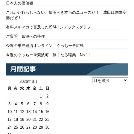
日本人の価値観
これがだれもしらない、知るべき本当のニュースだ！ 成田は国際空
港だぞ！
有料メルマガで言及したISMインデックスグラフ
ご質問 紫波への移住
今週の東洋経済オンライン ぐっちー＠広島
今週のぐっちー＠紫波町 無くなる職業 No.1！
2026年8月
月
火
水
木
金
土
日
1
2
3
4
5
6
7
8
9
10
11
12
13
14
15
16
17
18
19
20
21
22
23
24
25
26
27
28
29
30