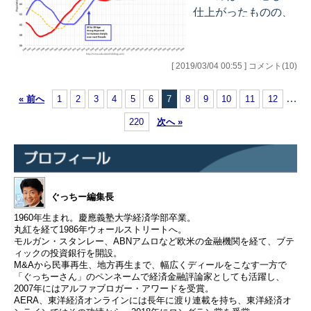
す。 まして、これ、
仕上がったものの、
おもしろいよ、と本
競馬は完全な「オケ
をもらったときは食
ラ街道」をまっしぐ
い物の数十倍フィー
ら・・・・金持ちま
[ 2019/03/04 00:55 ] コメント(10)
ドバックが大事で、
っしぐら、の筈が
あげた人はわかって
オケラまっしぐ
…
« 前へ
1
2
3
4
5
6
7
8
9
10
11
12
ほしいと思ってあげ
ら・・・になってし
ているので、「素晴
220
次へ »
まったので、これは
らしかった！！」と
冗談になっていませ
か「ちょっと共感で
ん。参りました。 一
きない所があります
つのレースをトリガ
ね・・」など…
ミに近い形で勝つ
ぐっちー編集長
と、2戦全負けみた
1960年生まれ。慶應義塾大学経済学部卒業。
いなことを繰り返
丸紅を経て1986年ウォールストリートへ。
モルガン・スタンレー、ABNアムロなど欧米の金融機関を経て、ブテ
し、やめりゃいいの
ィックの投資銀行を開設。
に、中山、阪神、小
M&Aから民事再生、地方再生まで、幅広くディールをこなす一方で
「ぐっちーさん」のペンネームで経済金融評論家としても活躍し、
倉と全レースを追い
2007年にはアルファブロガー・アワードを受賞。
かける訳で、それに
AERA、東洋経済オンラインには長年に渡り連載を持ち、東洋経済オ