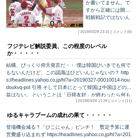
か書いてません。で
すから正確には開幕
戦観戦記ではないん
ですが、いいや、勢
[ 2019/03/29 23:31 ] コメント(6)
いで（笑）。 野球、
特にカープには全く
フジテレビ解説委員、この程度のレベル
興味がない、という
か・・・・・
方、何が書いてある
のか、多分意味不明
結構、びっくり仰天発言だ・・ 僕は韓国ひいきでも何で
なので、遠慮なくこ
もないんだけど、この認識はひどいんじゃないの？ http
の記事は飛ばしてく
s://headlines.yahoo.co.jp/hl?a=20190327-00010014-hou
ださい、お願いしま
doukvq-pol 引用 そして日本にとって韓国は中国ほどの利
す（笑）・・・・書
益はない。 ということは「日韓友好」が終わったら何も
籍になったら脚注付
[ 2019/03/28 11:26 ] コメント(11)
残らない。 日本にとって韓国は「どうでもいい国」にな
けますが（笑）。 開
るだろう。 他のアジアの国のように普通に付き合えばい
幕戦。 マツダで巨人
ゆるキャラブームの成れの果て・・・・・
い。 そうなればわざわざ韓国まで行って「嫌いだ」と暴
戦というのはかなり
れる必要もなくなると思う。 【執筆：フジテレビ 解説
登場機会減る？「ひこにゃん」ピンチ！ 暫定予算に運
前からわかっていた
委員 平井文夫】 引用終わり 韓国で暴れた…
営費盛り込まれず https://headlines.yahoo.co.jp/hl?a=201
のだが、その後丸