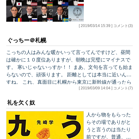
っかかりっきり、で
ありまして、時差も
あるので、詳しくは
[ 2019/03/14 15:39 ] コメント(3)
有料で。 有料ＦＢは
ライブでお伝えして
ぐっちー＠札幌
おりますので、ご興
味があるなら、今月
こっちの人はみんな暖かいって言ってんですけど、昼間
だけでもおとりにな
は確かに１０度位ありますが、朝晩は完璧にマイナスで
ったら如何でしょう
す。 寒いじゃないっすか！！ まあ、文句を言っても始ま
か？ はっきりっ
らないので、頑張ります。 距離としては本当に近いんで
て、普通のメディア
すね。 これ、真面目に札幌から東京に新幹線が通ったら
の人たちはここ（ソ
[ 2019/03/09 14:04 ] コメント(7)
機能するかもしれません。 今でさえ、飛行機を考えると
ムリエ協会内部）に
広島とあまり変わりませんわな。 空港からちょっと遠い
は一人も入り込んで
礼を欠く奴
のも広島とよく似てますが、こちらはあまり遠いな～、
いませんし、実際報
という印象はありません。 やはりバスしかない、のとJR
人から物をもらった
道もないですよね。
快速も走っている事の差でしょうかね。 講演会、勉強会
らその場でありがと
だめだめですな。大
と続きほぼとんぼ返りなので、うまいものなどと言って
うと言うのは当たり
体ワインをちゃんと
いる時間は無く、ちと残念…
前ですが、普通、そ