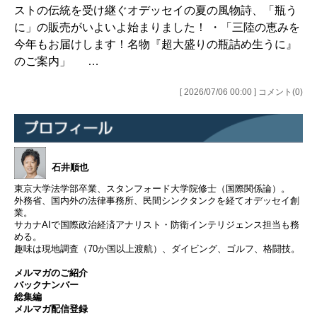
ストの伝統を受け継ぐオデッセイの夏の風物詩、「瓶う
に」の販売がいよいよ始まりました！ ・「三陸の恵みを
今年もお届けします！名物『超大盛りの瓶詰め生うに』
のご案内」 …
[ 2026/07/06 00:00 ] コメント(0)
石井順也
東京大学法学部卒業、スタンフォード大学院修士（国際関係論）。
外務省、国内外の法律事務所、民間シンクタンクを経てオデッセイ創
業。
サカナAIで国際政治経済アナリスト・防衛インテリジェンス担当も務
める。
趣味は現地調査（70か国以上渡航）、ダイビング、ゴルフ、格闘技。
メルマガのご紹介
バックナンバー
総集編
メルマガ配信登録