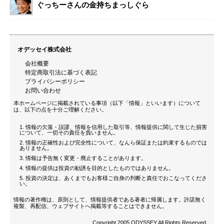
ぐっちーさんの金持ちまっしぐら
オデッセイ株式会社
会社概要
特定商取引法に基づく表記
プライバシーポリシー
お問い合わせ
本ホームページに掲載されている事項（以下「情報」といいます）について
は、以下の点を十分ご理解ください。
情報の欠落・誤謬、情報を信用した取引等、情報提供に関して生じた損害
について、一切その責任を負いません。
情報の正確性および完全性について、なんら保証または約束するものでは
ありません。
情報は予告無く変更・廃止することがあります。
情報の提供は投資の勧誘を目的としたものではありません。
投資の決定は、あくまでもお客様ご自身の判断と責任でおこなってくださ
い。
情報の著作権は、原則として、情報提供者である著者に帰属します。許諾無く
複製、再配信、ウェブサイトへ掲載等することはできません。
Copyright 2005 ODYSSEY All Rights Reserved.