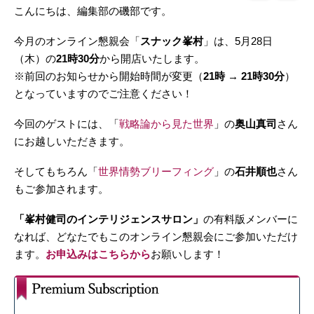
こんにちは、編集部の磯部です。
今月のオンライン懇親会「
スナック峯村
」は、5月28日
（木）の
21時30分
から開店いたします。
※前回のお知らせから開始時間が変更（
21時 → 21時30分
）
となっていますのでご注意ください！
今回のゲストには、「
戦略論から見た世界
」の
奥山真司
さん
にお越しいただきます。
そしてもちろん「
世界情勢ブリーフィング
」の
石井順也
さん
もご参加されます。
「峯村健司のインテリジェンスサロン」
の有料版メンバーに
なれば、どなたでもこのオンライン懇親会にご参加いただけ
ます。
お申込みはこちらから
お願いします！