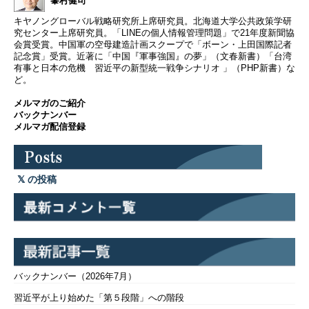
峯村健司
キヤノングローバル戦略研究所上席研究員。北海道大学公共政策学研
究センター上席研究員。「LINEの個人情報管理問題」で21年度新聞協
会賞受賞。中国軍の空母建造計画スクープで「ボーン・上田国際記者
記念賞」受賞。近著に「中国『軍事強国』の夢」（文春新書）「台湾
有事と日本の危機 習近平の新型統一戦争シナリオ 」（PHP新書）な
ど。
メルマガのご紹介
バックナンバー
メルマガ配信登録
の投稿
バックナンバー（2026年7月）
習近平が上り始めた「第５段階」への階段