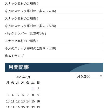
スナック峯村のご報告！
今月のスナック峯村のご案内（7/16）
スナック峯村のご報告！
今月のスナック峯村のご案内（6/24）
バックナンバー（2026年5月）
スナック峯村のご報告！
今月のスナック峯村のご案内（5/28）
焦るトランプ
2026年8月
月
火
水
木
金
土
日
1
2
3
4
5
6
7
8
9
10
11
12
13
14
15
16
17
18
19
20
21
22
23