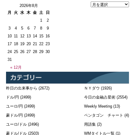
2026年8月
月
火
水
木
金
土
日
1
2
3
4
5
6
7
8
9
10
11
12
13
14
15
16
17
18
19
20
21
22
23
24
25
26
27
28
29
30
31
« 12月
昨日の出来事から
(2672)
ＮＹダウ
(1926)
ドル/円
(2499)
今日の金融占星術
(2554)
ユーロ/円
(2499)
Weekly Meeting
(13)
豪ドル/円
(2499)
ペンタゴン チャート
(4)
ユーロ/ドル
(2496)
用語集
(2)
豪ドル/ドル
(2503)
WMタイトル一覧
(1)