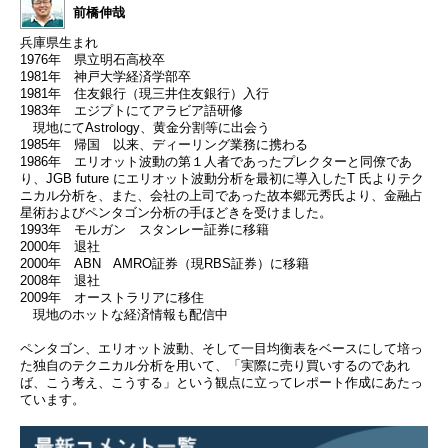
前橋伸哉
兵庫県生まれ
1976年 県立明石高校卒
1981年 神戸大学経済学部卒
1981年 住友銀行（現三井住友銀行）入行
1983年 エジプトにてアラビア語研修
現地にてAstrology、黄金分割等に出会う
1985年 帰国 以来、ディーリング業務に携わる
1986年 エリオット波動の第１人者であったプレクターと同僚であ
り、JGB future にエリオット波動分析を最初に導入したT 氏よりテク
ニカル分析を、また、会社の上司であった故本郷元秀氏より、金融占
星術およびペンタゴン分析の手ほどきを受けました。
1993年 モルガン スタンレー証券に移籍
2000年 退社
2000年 ABN AMRO証券（現RBS証券）に移籍
2008年 退社
2009年 オーストラリアに移住
現地のホットな経済情報も配信中
ペンタゴン、エリオット波動、そして一目均衡表をベースにして培っ
た独自のテクニカル分析を用いて、「実際に売り買いするのであれ
ば、こう考え、こうする」という観点に立ってレポート作成にあたっ
ています。