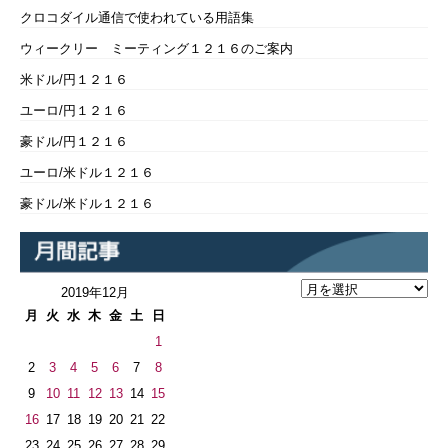
クロコダイル通信で使われている用語集
ウィークリー ミーティング１２１６のご案内
米ドル/円１２１６
ユーロ/円１２１６
豪ドル/円１２１６
ユーロ/米ドル１２１６
豪ドル/米ドル１２１６
2019年12月
月
火
水
木
金
土
日
1
2
3
4
5
6
7
8
9
10
11
12
13
14
15
16
17
18
19
20
21
22
23
24
25
26
27
28
29