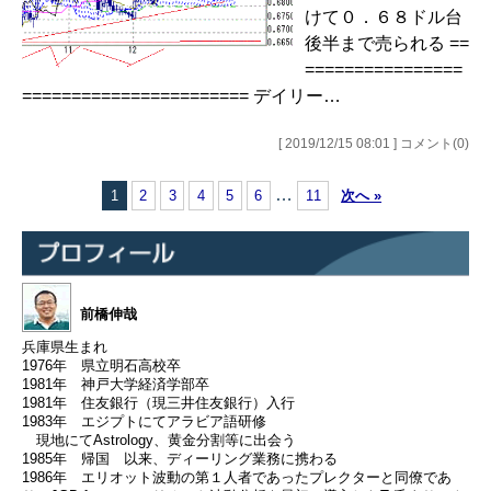
けて０．６８ドル台
後半まで売られる ==
================
======================= デイリー…
[ 2019/12/15 08:01 ] コメント(0)
…
1
2
3
4
5
6
11
次へ »
前橋伸哉
兵庫県生まれ
1976年 県立明石高校卒
1981年 神戸大学経済学部卒
1981年 住友銀行（現三井住友銀行）入行
1983年 エジプトにてアラビア語研修
現地にてAstrology、黄金分割等に出会う
1985年 帰国 以来、ディーリング業務に携わる
1986年 エリオット波動の第１人者であったプレクターと同僚であ