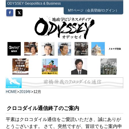
ODYSSEY Geopolitics & Business
MYページ（会員登録/ログイン）
HOME
>
2019年
>
12月
クロコダイル通信終了のご案内
平素はクロコダイル通信をご愛読いただき、誠にありが
とうございます。 さて、突然ですが、冒頭でもご案内申