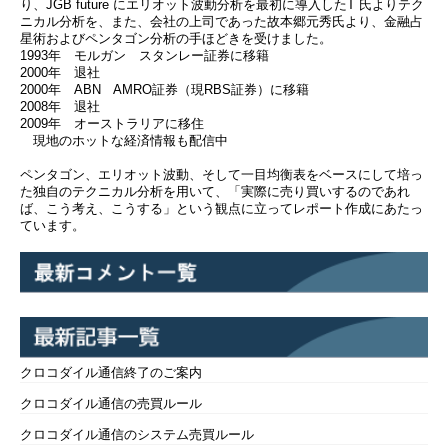
り、JGB future にエリオット波動分析を最初に導入したT 氏よりテク
ニカル分析を、また、会社の上司であった故本郷元秀氏より、金融占
星術およびペンタゴン分析の手ほどきを受けました。
1993年 モルガン スタンレー証券に移籍
2000年 退社
2000年 ABN AMRO証券（現RBS証券）に移籍
2008年 退社
2009年 オーストラリアに移住
現地のホットな経済情報も配信中
ペンタゴン、エリオット波動、そして一目均衡表をベースにして培っ
た独自のテクニカル分析を用いて、「実際に売り買いするのであれ
ば、こう考え、こうする」という観点に立ってレポート作成にあたっ
ています。
クロコダイル通信終了のご案内
クロコダイル通信の売買ルール
クロコダイル通信のシステム売買ルール