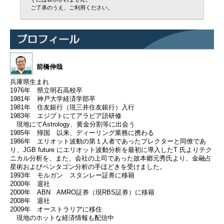
ご了承のうえ、ご利用ください。
前橋伸哉
兵庫県生まれ
1976年 県立明石高校卒
1981年 神戸大学経済学部卒
1981年 住友銀行（現三井住友銀行）入行
1983年 エジプトにてアラビア語研修
現地にてAstrology、黄金分割等に出会う
1985年 帰国 以来、ディーリング業務に携わる
1986年 エリオット波動の第１人者であったプレクターと同僚であ
り、JGB future にエリオット波動分析を最初に導入したT 氏よりテク
ニカル分析を、また、会社の上司であった故本郷元秀氏より、金融占
星術およびペンタゴン分析の手ほどきを受けました。
1993年 モルガン スタンレー証券に移籍
2000年 退社
2000年 ABN AMRO証券（現RBS証券）に移籍
2008年 退社
2009年 オーストラリアに移住
現地のホットな経済情報も配信中