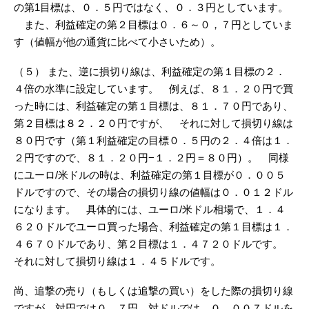
の第1目標は、０．５円ではなく、０．３円としています。
また、利益確定の第２目標は０．６～０，７円としていま
す（値幅が他の通貨に比べて小さいため）。
（５） また、逆に損切り線は、利益確定の第１目標の２．
４倍の水準に設定しています。 例えば、８１．２０円で買
った時には、利益確定の第１目標は、８１．７０円であり、
第２目標は８２．２０円ですが、 それに対して損切り線は
８０円です（第１利益確定の目標０．５円の２．４倍は１．
２円ですので、８１．２０円−１．２円＝８０円）。 同様
にユーロ/米ドルの時は、利益確定の第１目標が０．００５
ドルですので、その場合の損切り線の値幅は０．０１２ドル
になります。 具体的には、ユーロ/米ドル相場で、１．４
６２０ドルでユーロ買った場合、利益確定の第１目標は１．
４６７０ドルであり、第２目標は１．４７２０ドルです。
それに対して損切り線は１．４５ドルです。
尚、追撃の売り（もしくは追撃の買い）をした際の損切り線
ですが、対円では０．７円、対ドルでは、０．００７ドルを