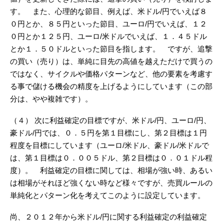
す。 また、心理的な節目、例えば、米ドル/円でいえば８
０円とか、８５円といった節目、ユーロ/円でいえば、１２
０円とか１２５円、ユーロ/米ドルでいえば、１．４５ドル
とか１．５０ドルといった節目を指します。 ですが、追撃
の買い（売り）は、単純に目先の高値を越えただけで買うの
ではなく、サイクルや価格パターンなど、他の要素を考慮す
る事で儲ける機会の精度を上げるようにしています（この部
分は、やや複雑です）。
（４） 次に利益確定の目標ですが、米ドル/円、ユーロ/円、
豪ドル/円では、０．５円を第１目標にし、第２目標は１円
程度を目標にしています（ユーロ/米ドル、豪ドル/米ドルで
は、第１目標は０．００５ドル、第２目標は０．０１ドル程
度）。 利益確定の目標に関しては、相場が強い時、あるい
は相場がそれほど強くない時など様々ですが、売買ルールの
単純化とパターン化を考えてこのように設定しています。
尚、２０１２年から米ドル/円に関する利益確定の利益確定