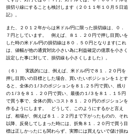
損切り線にすることも検討します（２０１１年１０月５日追
記）。
また、２０１２年からは米ドル/円に限った損切線は、０．
７円としています。 例えば、８１．２０円で押し目買いを
した時の米ドル/円の損切線は８０．５０円となります(これ
は、値幅が他の通貨対比小さい為に利益確定の億票を小さく
設定した事に対して、損切線も小さくしました）。
（６） 実践的には、例えば、米ドル/円で８１．２０円を
押し目買いの目標とした場合、買いたいポジションを１とす
ると、全体の１/３のポジションを８１.２５円で買い、残り
の１/３を８１．２０円で買い、最後の１/３を８１．１５円
で買う事で、全体の買いコスト８１．２０円のポジションを
作るようにします。 どうして、このようにするかと言え
ば、相場が、例えば８１．２２円まで下がったものの、それ
以降、反発してしまった時には、折角８１．２０円で買う目
標は正しかったにも関わらず、実際には買えないで儲け損ね