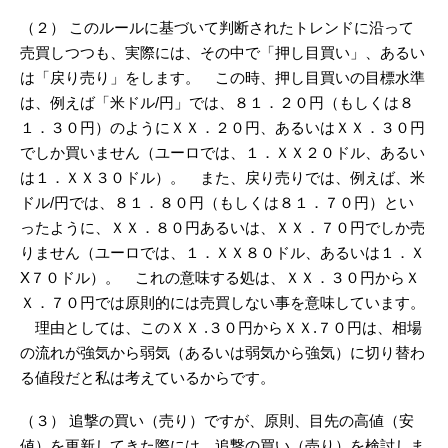
（２） このルールに基づいて判断されたトレンドに沿って
売買しつつも、実際には、その中で「押し目買い」、あるい
は「戻り売り」をします。 この時、押し目買いの目標水準
は、例えば「米ドル/円」では、８１．２０円（もしくは８
１．３０円）のようにＸＸ．２０円、あるいはＸＸ．３０円
でしか買いません（ユーロでは、１．ＸＸ２０ドル、あるい
は１．ＸＸ３０ドル）。 また、戻り売りでは、例えば、米
ドル/円では、８１．８０円（もしくは８１．７０円）とい
ったように、ＸＸ．８０円あるいは、ＸＸ．７０円でしか売
りません（ユーロでは、１．ＸＸ８０ドル、あるいは１．Ｘ
X７０ドル）。 これの意味する処は、ＸＸ．３０円からＸ
Ｘ．７０円では原則的には売買しない事を意味しています。
理由としては、このＸＸ .３０円からＸＸ.７０円は、相場
の流れが強気から弱気（あるいは弱気から強気）に切り替わ
る値段だと私は考えているからです。
（３） 追撃の買い（売り）ですが、原則、目先の高値（安
値）を更新してきた際には、追撃の買い（売り）を検討しま