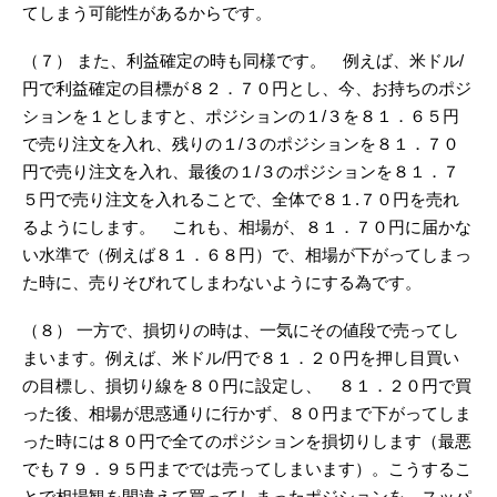
てしまう可能性があるからです。
（７） また、利益確定の時も同様です。 例えば、米ドル/
円で利益確定の目標が８２．７０円とし、今、お持ちのポジ
ションを１としますと、ポジションの１/３を８１．６５円
で売り注文を入れ、残りの１/３のポジションを８１．７０
円で売り注文を入れ、最後の１/３のポジションを８１．７
５円で売り注文を入れることで、全体で８１.７０円を売れ
るようにします。 これも、相場が、８１．７０円に届かな
い水準で（例えば８１．６８円）で、相場が下がってしまっ
た時に、売りそびれてしまわないようにする為です。
（８） 一方で、損切りの時は、一気にその値段で売ってし
まいます。例えば、米ドル/円で８１．２０円を押し目買い
の目標し、損切り線を８０円に設定し、 ８１．２０円で買
った後、相場が思惑通りに行かず、８０円まで下がってしま
った時には８０円で全てのポジションを損切りします（最悪
でも７９．９５円まででは売ってしまいます）。こうするこ
とで相場観を間違えて買ってしまったポジションを、スッパ