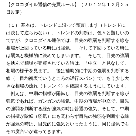
【クロコダイル通信の売買ルール】（２０１２年１２月２５
日改定）
（１） 基本は、トレンドに沿って売買します（トレンドに
は決して逆らわない）。トレンドの判断は、色々と難しいの
ですが、クロコダイル通信では、目先の強弱を判断する線を
相場が上回っている時には強気、 そして下回っている時に
は弱気と機械的に決めてしまいます。 そして、目先の強弱
を挟んで相場が売買されている時は、「中立」と見なして、
相場の様子を見ます。 後は補助的に中期の強弱を判断する
線（一目均衡表でいうところの遅行スパン）で、もう少し大
きな相場の流れ（トレンド）を確認するようにしています。
例えば、中期の指標が陽転し、目先の強弱を判断する線が
強気であれば、ガンガンの強気、中期の市場が中立で、目先
の強弱を判断する線が強気の時は普通の強気、そして、中期
の指標が陰転（弱気）にも関わらず目先の強弱を判断する線
が強気の時は、目先的に強気といったように、同じ強気でも
その度合いが違ってきます。