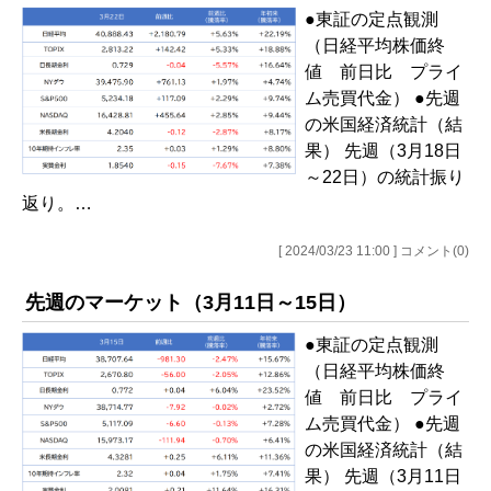
●東証の定点観測
（日経平均株価終
値 前日比 プライ
ム売買代金） ●先週
の米国経済統計（結
果） 先週（3月18日
～22日）の統計振り
返り。…
[ 2024/03/23 11:00 ] コメント(0)
先週のマーケット（3月11日～15日）
●東証の定点観測
（日経平均株価終
値 前日比 プライ
ム売買代金） ●先週
の米国経済統計（結
果） 先週（3月11日