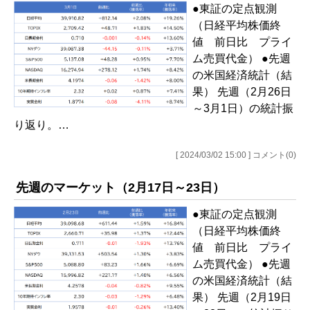
●東証の定点観測
（日経平均株価終
値 前日比 プライ
ム売買代金） ●先週
の米国経済統計（結
果） 先週（2月26日
～3月1日）の統計振
り返り。…
[ 2024/03/02 15:00 ] コメント(0)
先週のマーケット（2月17日～23日）
●東証の定点観測
（日経平均株価終
値 前日比 プライ
ム売買代金） ●先週
の米国経済統計（結
果） 先週（2月19日