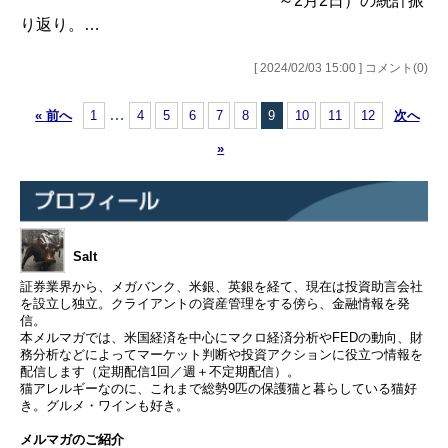
～2月2日）の統計振
り返り。…
[ 2024/02/03 15:00 ] コメント(0)
…
« 前へ
1
4
5
6
7
8
9
10
11
12
次へ
»
Salt
証券業界から、メガバンク、米銀、英銀を経て、現在は投資助言会社
を設立し独立。クライアントの資産管理をする傍ら、金融情報を発
信。
本メルマガでは、米国経済を中心にマクロ経済分析やFEDの動向、財
務分析などによってマーケット判断や投資アクションに役立つ情報を
配信します（定期配信1回／週＋不定期配信）。
猫アレルギーなのに、これまで総勢9匹の保護猫と暮らしている猫好
き。グルメ・ワインも好き。
メルマガのご紹介