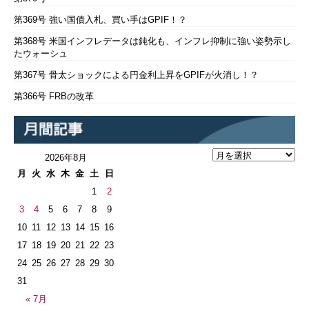
第369号 強い国債入札、買い手はGPIF！？
第368号 米国インフレデータは鈍化も、インフレ抑制に強い姿勢示し
たウォーシュ
第367号 骨太ショックによる円金利上昇をGPIFが火消し！？
第366号 FRBの改革
2026年8月
月
火
水
木
金
土
日
1
2
3
4
5
6
7
8
9
10
11
12
13
14
15
16
17
18
19
20
21
22
23
24
25
26
27
28
29
30
31
« 7月