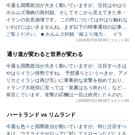
国際政治を地理をベ
ず、迂回ルートとして機能していたサウジアラビアの反
今週も国際政治が大きく動いていますが、注目はやはり
ースに戦略的に見る
対側の紅海のシーレーンまでが脅かされてきたのです。
ホルムズ海峡の再封鎖、そしてそこから見えてきた米・
「地政学」ですが、
これを受けてさっそく原油価格は上昇。中東産ドバイ原
イランの合意崩壊です。 この件についてはやはり触れな
それ以前から日本に
油のスポット価格（アジア向け原油…
いわけにはいきませんね。まず以下の時事通信の記事を
は国際政治を冷酷に
ご覧ください。 ■ ホルムズ封鎖「核より強力」 イラ
見る目や、それをベ
[ 2026/07/19 08:00 ] コメント(0)
ン、対米強硬姿勢崩さず（7/17 時事通信） ここで紹介さ
ースに政策を考える
れているのは、「イランが海峡封鎖を『核兵器より強力
視点がないことが気
通り道が変わると世界が変わる
な武器』と認識した」という分析です。これは本メルマ
になっていました。
ガでも繰り返し述べてきたことですが、シカゴ大学のロ
今週も国際政治が大きく動いていますが、注目すべきは
バート・ペイプ教授が提示する「エスカレーション・ト
とりわけ海外メディ
やはりイラン情勢ですね。 予想通りというべきか、アメ
ラップ」の枠組みでいえば、米軍が最初に大規模な攻撃
アを毎日チェックす
リカとイランは再び互いに軍事的な攻撃を始めており、
を仕掛ける「第一ステージ」の後に…
る中で、日本の情報
トランプ大統領に至っては「覚書はもう終わり」などと
空間には、戦略的に
発言しています。攻撃の応酬は一旦は終息したものの、
ものを見る目がない
[ 2026/07/12 08:00 ] コメント(0)
依然として不安定な状況が続いています。 現時点でわか
ことに不満を感じる
っていることは、最初にイランがホルムズ海峡を通過す
ようになったので
ハートランド vs リムランド
る船を攻撃しましたが、それに対してアメリカが約60か
す。…
所のイランの軍事施設を攻撃、その報復としてイランが
今週も色々と国際政治が動いていますが、特に注目すべ
クウェートとバーレーンの米軍関連施設を攻撃した、と
きは、ウクライナがロシアに対してドローンなどによる