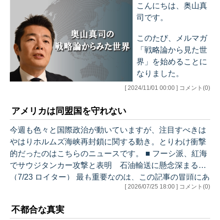
は７月28日の午後に
こんにちは、奥山真
7/12 第84号 通り道が変わると世界が変わる…
熊本で震度７の大地
司です。
震が発生しました。
このたび、メルマガ
自衛隊も出動する大
「戦略論から見た世
災害となっています
界」を始めることに
が、実は私も、昨
なりました。
年、今回災害派遣
（災派）で出動して
[ 2024/11/01 00:00 ] コメント(0)
日本では珍しい「地
いる部隊が所属する
政学・戦略学者」を
駐屯地で講演を行っ
アメリカは同盟国を守れない
名乗って活動してい
たり、論文指導をし
ますが、基本的には
今週も色々と国際政治が動いていますが、注目すべきは
た学生が熊本の司令
大学や政府機関で教
やはりホルムズ海峡再封鎖に関する動き。とりわけ衝撃
部で勤務していると
えたりしている、ち
的だったのはこちらのニュースです。 ■ フーシ派、紅海
いった縁もあ…
ょっと特殊な分野を
でサウジタンカー攻撃と表明 石油輸送に懸念深まる
学んできた学者で
（7/23 ロイター） 最も重要なのは、この記事の冒頭にあ
[ 2026/07/25 18:00 ] コメント(0)
す。
るように、「ホルムズ海峡の支配を試みるイランの動き
と連動し、紅海でも石油輸送の要衝に混乱が生じるリス
そもそもの専門は、
不都合な真実
クが一段と高まった」ことです。ホルムズ海峡のみなら