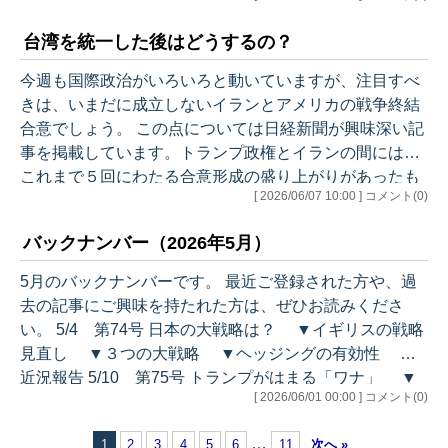
を止めて再び交渉を開始。しかもそれが相変わらず合意
台湾を統一した後はどうするの？
に至らないという、これまでと変わらず不安定で宙ぶら
りんな状態が続いています。 ■ イラン、米との合意「最
今週も国際政治がいろいろと動いていますが、注目すべ
終決定になお至らず」 レッドラインで妥協なし＝報道
きは、いまだに成立しないイランとアメリカの戦争終結
（6/12 ロイター） そのような中で、少し明るいニュース
合意でしょう。 この点については日経新聞が興味深い記
もありました。今回のアメリカによ…
事を掲載しています。トランプ政権とイランの間には、
これまで５回にわたる合意形成の盛り上がりがあったも
[ 2026/06/07 10:00 ] コメント(0)
のの、結果的には何も残せず、現在は６回目の合意形成
に動いているとしています。 ■ 挫折重ねるトランプ氏、
バックナンバー（2026年5月）
イスラエルにいら立ち 対イラン交渉の障害に（6/3 日
本経済新聞） このような合意形成が進まない状況につい
5月のバックナンバーです。 最近ご登録された方や、過
て、「イランはトランプ氏の足元を見透かし、高い球を
去の記事にご興味を持たれた方は、ぜひお読みくださ
トランプ氏に投げ続けている」と表現しています。しか
い。 5/4 第74号 日本の大戦略は？ ▼イギリスの戦略
し、イラン側の状況を考えると、「…
見直し ▼３つの大戦略 ▼ヘッジングの有効性 ▼
近況報告 5/10 第75号 トランプがはまる「ワナ」 ▼
[ 2026/06/01 00:00 ] コメント(0)
ペイプの視点 ▼３つのステージ ▼どうすればいいの
か？ ▼エスカレーションも選択肢？ ▼近況報告 5/1
…
1
2
3
4
5
6
11
次へ »