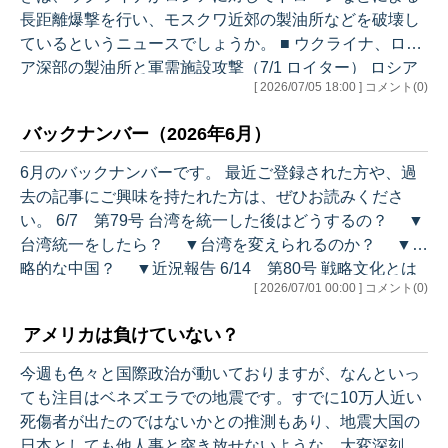
いうことです。 ■ 【分析】イラン和平協議で「終わっ
長距離爆撃を行い、モスクワ近郊の製油所などを破壊し
た」発言、トランプ氏が興じる経済の火…
ているというニュースでしょうか。 ■ ウクライナ、ロシ
ア深部の製油所と軍需施設攻撃（7/1 ロイター） ロシア
[ 2026/07/05 18:00 ] コメント(0)
本土からクリミア半島へと続くクリミア大橋のような
「チョークポイント」の破壊もあり、ウクライナはロシ
バックナンバー（2026年6月）
アの兵站（補給）を妨害し、前線背後に打撃を与えてい
ます。こうした攻撃はロシアの経済や国民心理に大きな
6月のバックナンバーです。 最近ご登録された方や、過
影響を与え、特にロシア各地で発生している燃料不足や
去の記事にご興味を持たれた方は、ぜひお読みくださ
ガソリンスタンドの行列は、国民の日常生活に直接的な
い。 6/7 第79号 台湾を統一した後はどうするの？ ▼
影を落としていると報じられています。 …
台湾統一をしたら？ ▼台湾を変えられるのか？ ▼戦
略的な中国？ ▼近況報告 6/14 第80号 戦略文化とは
[ 2026/07/01 00:00 ] コメント(0)
▼戦略文化の意味 ▼アメリカのソ連分析 ▼アメリ
カ人の考え方 ▼戦略文化は世界に通ず ▼近況報告
アメリカは負けていない？
6/20 第81号 チョークポイントとルートの話 ▼ホル
ムズ海峡の重要性 ▼チョークポイントは伊達じゃない
今週も色々と国際政治が動いておりますが、なんといっ
▼３人の地政学者の議論 ▼「囲い込み」とルート
ても注目はベネズエラでの地震です。すでに10万人近い
▼ルートと世界平和 ▼近況報告 6/…
死傷者が出たのではないかとの推測もあり、地震大国の
日本としても他人事と突き放せないような、大変深刻な