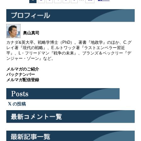
6 第76号 ライトセーバーは理想の兵器か ▼なぜ反乱
軍は勝てるのか？ ▼最先端で高価だと使えない？ ▼
マッドマックスとライトセーバー ▼近況報告 5/23 第
77号 習近平が口にした「トゥキュ…
奥山真司
カナダ&英大卒。戦略学博士（PhD）。著書『地政学』のほか、C.グ
レイ著『現代の戦略』、E.ルトワック著『ラストエンペラー習近
平』、L・フリードマン『戦争の未来』、ブランズ＆ベックリー『デ
ンジャー・ゾーン』など。
メルマガのご紹介
バックナンバー
メルマガ配信登録
の投稿