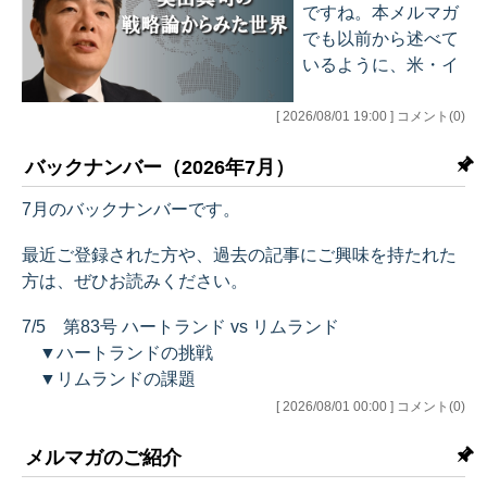
ですね。本メルマガ
でも以前から述べて
いるように、米・イ
ラン関係は悪化して
おり、本日に至って
[ 2026/08/01 19:00 ] コメント(0)
は、なんとイランが
バックナンバー（2026年7月）
米軍基地を置く友好
国のクウェートに対
7月のバックナンバーです。
して攻撃を仕掛けた
というニュースが入
最近ご登録された方や、過去の記事にご興味を持たれた
ってきています。
方は、ぜひお読みください。
■ イラン、クウェー
7/5 第83号 ハートランド vs リムランド
トの航空基地を攻
▼ハートランドの挑戦
撃 国営メディアが
▼リムランドの課題
報じる（7/31 CN
▼論文の弱点
[ 2026/08/01 00:00 ] コメント(0)
N）
▼地政学の難しさ
メルマガのご紹介
▼近況報告
その合間に、日本で