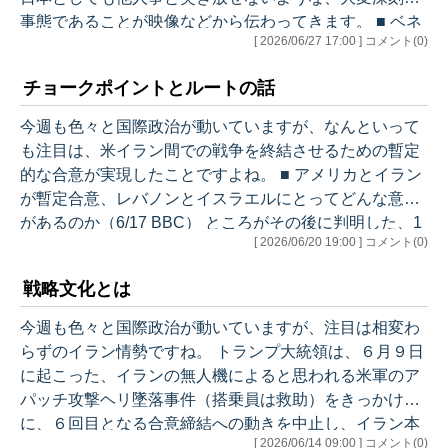
事態であることが映像などから伝わってきます。 ■ ベネ
[ 2026/06/27 17:00 ] コメント(0)
ズエラ地震死者200人超、数千人の恐れも 各国が救助
隊派遣（6/25 ロイター） 今年初めにアメリカの軍事介入
チョークポイントとルートの話
があったことから、どこまで救助などで関与するのか注
目されます。世界の石油生産への影響も気になるところ
今週も色々と国際政治が動いていますが、なんといって
です。 もうひとつの注目ニュースは、最近ロシアに対し
も注目は、米イラン間での戦争を終結させるための暫定
て積極的に攻撃を仕掛けているウクライナ。舞台は2014
的な合意が実現したことですよね。 ■ アメリカとイラン
年にいわゆる「ハイブリ…
が暫定合意、レバノンとイスラエルにとってどんな意味
があるのか（6/17 BBC） ところがその後に判明した、1
[ 2026/06/20 19:00 ] コメント(0)
4項目にわたる「合意の覚書」（The memorandum of un
derstanding: MOU）の内容が驚きでした。 ■ 情報BOX：
戦略文化とは
米・イラン合意の覚書、14項目の全文（6/18 ロイター）
ぱっと見ただけでも、アメリカの戦略面で、非常に問題
今週も色々と国際政治が動いていますが、注目は相変わ
のありそうなものでした。 たとえば第１項では、「イス
らずのイラン情勢ですね。 トランプ大統領は、６月９日
ラエルのレバノンでの軍…
に起こった、イランの無人機によると思われる米軍のア
パッチ攻撃ヘリ墜落事件（搭乗員は救助）をきっかけ
に、６回目となる合意締結への動きを中止し、イラン本
[ 2026/06/14 09:00 ] コメント(0)
土に対して限定的な空爆を仕掛けましたが、すぐに攻撃