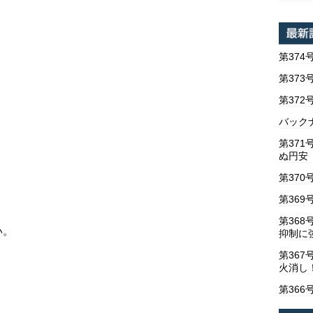
第374
第373
）
第37
バックナ
第37
ぬ円安
第370
第369
第36
い。
抑制に
第367
火消し
第366