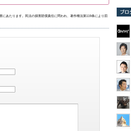
害にあたります。民法の損害賠償責任に問われ、著作権法第119条により罰