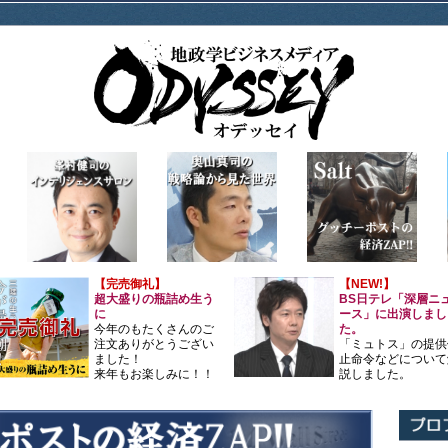
【完売御礼】
【NEW!】
超大盛りの瓶詰め生う
BS日テレ「深層ニ
に
ース」に出演しまし
今年のもたくさんのご
た。
注文ありがとうござい
「ミュトス」の提供
ました！
止命令などについて
来年もお楽しみに！！
説しました。