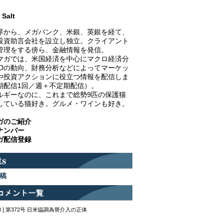
Salt
界から、メガバンク、米銀、英銀を経て、
投資助言会社を設立し独立。クライアント
管理をする傍ら、金融情報を発信。
マガでは、米国経済を中心にマクロ経済分
EDの動向、財務分析などによってマーケッ
や投資アクションに役立つ情報を配信しま
期配信1回／週＋不定期配信）。
ルギーなのに、これまで総勢9匹の保護猫
している猫好き。グルメ・ワインも好き。
ガのご紹介
ナンバー
ガ配信登録
稿
12:48 ] 第372号 日米協調為替介入の正体