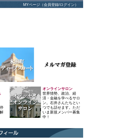
MYページ（会員登録/ログイン）
オンラインサロン
ュ
世界情勢、政治、経
済・金融を学べるサロ
ン。石井さんたちとい
停
つでも話せます。ただ
解
いま新規メンバー募集
中！