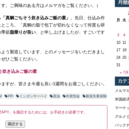
ます。ご興味のある方はメルマガをご覧ください。）
る
「真鯛ごちそう炊き込みご飯の素」
。先日、仕込み作
月
火
たところ、「真鯛の脂で包丁が切れなくなって何度も研
の季節
脂乗りが良い
、と申し上げましたが、すごいです
3
4
10
11
17
18
るよう製造しています、とのメッセージをいただきまし
24
25
をぜひご覧ください。
31
う炊き込みご飯の素
« 7月
いますが、皆さま今週も良い1週間をお過ごしください。
メルマ
M
PPI
ミシガンサーベイ
原油
外貨預金
新規失業保険
米国経
マーケ
AP!!」を購読するためには、お手続きが必要です。
グルメ
(
購読する
バック