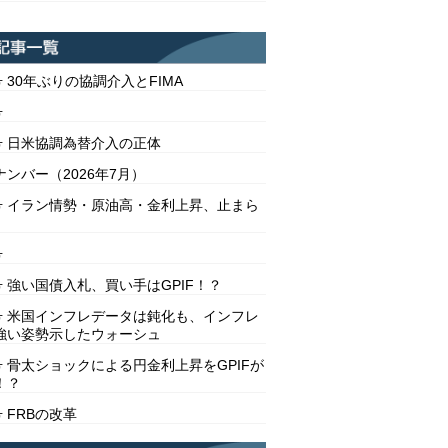
号 30年ぶりの協調介入とFIMA
号
2号 日米協調為替介入の正体
ンバー（2026年7月）
1号 イラン情勢・原油高・金利上昇、止まら
号
号 強い国債入札、買い手はGPIF！？
8号 米国インフレデータは鈍化も、インフレ
強い姿勢示したウォーシュ
号 骨太ショックによる円金利上昇をGPIFが
！？
号 FRBの改革