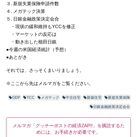
３. 新規失業保険申請件数
４. メガテック決算
５. 日銀金融政策決定会合
・現状の緩和維持もYCCを修正
・マーケットの反応は
・動き出した植田日銀
●今週の米国経済統計（予想）
●あとがき
それでは、さっそくまいりましょう。
※ここから先はメルマガをご覧ください。
GDP
YCC
メガテック
中古住宅
新築住宅
新規失業保険
日銀金融政策決定会合
メルマガ「グッチーポストの経済ZAP!!」を購読するた
めには、お手続きが必要です。