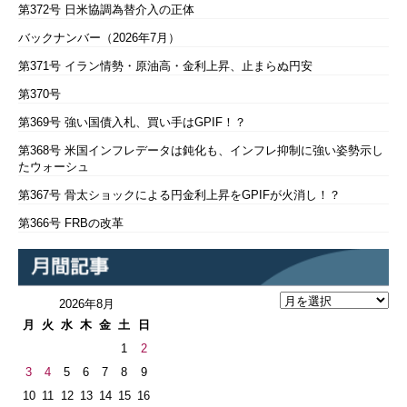
第372号 日米協調為替介入の正体
バックナンバー（2026年7月）
第371号 イラン情勢・原油高・金利上昇、止まらぬ円安
第370号
第369号 強い国債入札、買い手はGPIF！？
第368号 米国インフレデータは鈍化も、インフレ抑制に強い姿勢示し
たウォーシュ
第367号 骨太ショックによる円金利上昇をGPIFが火消し！？
第366号 FRBの改革
2026年8月
月
火
水
木
金
土
日
1
2
3
4
5
6
7
8
9
10
11
12
13
14
15
16