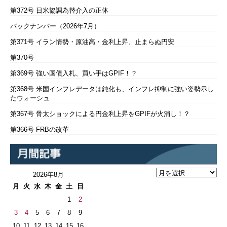
第372号 日米協調為替介入の正体
バックナンバー（2026年7月）
第371号 イラン情勢・原油高・金利上昇、止まらぬ円安
第370号
第369号 強い国債入札、買い手はGPIF！？
第368号 米国インフレデータは鈍化も、インフレ抑制に強い姿勢示し
たウォーシュ
第367号 骨太ショックによる円金利上昇をGPIFが火消し！？
第366号 FRBの改革
2026年8月
月
火
水
木
金
土
日
1
2
3
4
5
6
7
8
9
10
11
12
13
14
15
16