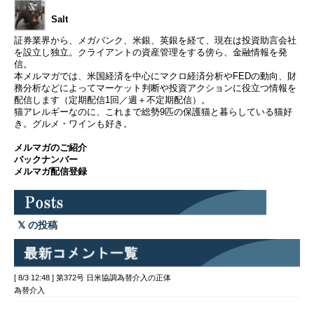
Salt
証券業界から、メガバンク、米銀、英銀を経て、現在は投資助言会社
を設立し独立。クライアントの資産管理をする傍ら、金融情報を発
信。
本メルマガでは、米国経済を中心にマクロ経済分析やFEDの動向、財
務分析などによってマーケット判断や投資アクションに役立つ情報を
配信します（定期配信1回／週＋不定期配信）。
猫アレルギーなのに、これまで総勢9匹の保護猫と暮らしている猫好
き。グルメ・ワインも好き。
メルマガのご紹介
バックナンバー
メルマガ配信登録
の投稿
[ 8/3 12:48 ] 第372号 日米協調為替介入の正体
為替介入