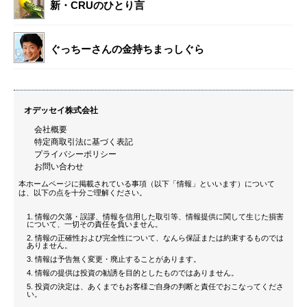
新・CRUのひとり言
ぐっちーさんの金持ちまっしぐら
オデッセイ株式会社
会社概要
特定商取引法に基づく表記
プライバシーポリシー
お問い合わせ
本ホームページに掲載されている事項（以下「情報」といいます）について
は、以下の点を十分ご理解ください。
情報の欠落・誤謬、情報を信用した取引等、情報提供に関して生じた損害
について、一切その責任を負いません。
情報の正確性および完全性について、なんら保証または約束するものでは
ありません。
情報は予告無く変更・廃止することがあります。
情報の提供は投資の勧誘を目的としたものではありません。
投資の決定は、あくまでもお客様ご自身の判断と責任でおこなってくださ
い。