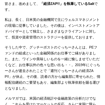
皆さま、改めまして、
「経済ZAP!!」を執筆しているSalt
で
す。
私は、長く、日米英の金融機関で主にウェルスマネジメント
の現場に従事していました。その後は、インベストメントア
ドバイザーとして独立し、さまざまなクライアントに対し
て、投資や資産管理のストラテジーを提供しております。
そうした中で、グッチーポストのぐっちーさんとは、PEフ
ァンドの組成といった金融関係のお仕事でご縁がありまし
た。また、ワインや美味しいものを一緒に愉しませていただ
くなど、お仕事以外の色々な思い出も・・。2019年にぐっち
ーさんが逝去されたことで「週刊ぐっちーさんの経済ZA
P!!」が休止、その後、読者の方から編集部に寄せられた、情
報配信継続のご要望もあり、編集部より執筆依頼を賜る運び
となりました。
メルマガでは、米国の経済統計や金融政策の分析だけでな
く、これらを受けたマーケットの反応、さらに米国に限ら