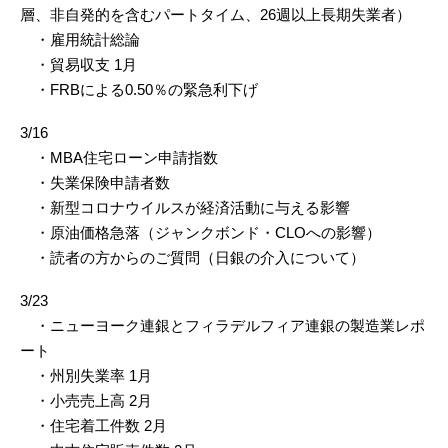
層、非自発的を含むパートタイム、26週以上長期失業者）
・雇用統計総論
・貿易収支 1月
・FRBによる0.50％の緊急利下げ
3/16
・MBA住宅ローン申請指数
・失業保険申請者数
・新型コロナウイルスが経済活動に与える影響
・原油価格急落（ジャンクボンド・CLOへの影響）
・読者の方からのご質問（日銀の介入について）
3/23
・ニューヨーク連銀とフィラデルフィア連銀の製造業レポ
ート
・州別失業率 1月
・小売売上高 2月
・住宅着工件数 2月