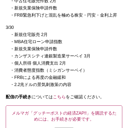
・中古住宅販売件数 2月
・新規失業保険申請件数
・FRB緊急利下げと混乱を極める株安・円安・金利上昇
3/30
・新規住宅販売 2月
・MBA住宅ローン申請指数
・新規失業保険申請件数
・カンザスシティ連銀製造業サーベイ 3月
・個人所得 個人消費支出 2月
・消費者態度指数（ミシガンサーベイ）
・FRBによる再度の金融緩和
・2.2兆ドルの景気刺激策の内容
配信の手続き
については
こちら
をご確認ください。
メルマガ「グッチーポストの経済ZAP!!」を購読するた
めには、お手続きが必要です。