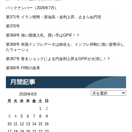
バックナンバー（2026年7月）
第371号 イラン情勢・原油高・金利上昇、止まらぬ円安
第370号
第369号 強い国債入札、買い手はGPIF！？
第368号 米国インフレデータは鈍化も、インフレ抑制に強い姿勢示し
たウォーシュ
第367号 骨太ショックによる円金利上昇をGPIFが火消し！？
第366号 FRBの改革
2026年8月
月
火
水
木
金
土
日
1
2
3
4
5
6
7
8
9
10
11
12
13
14
15
16
17
18
19
20
21
22
23