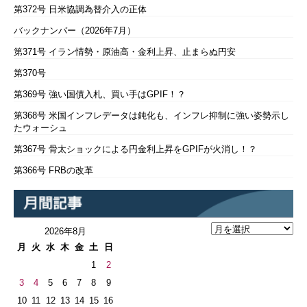
第372号 日米協調為替介入の正体
バックナンバー（2026年7月）
第371号 イラン情勢・原油高・金利上昇、止まらぬ円安
第370号
第369号 強い国債入札、買い手はGPIF！？
第368号 米国インフレデータは鈍化も、インフレ抑制に強い姿勢示し
たウォーシュ
第367号 骨太ショックによる円金利上昇をGPIFが火消し！？
第366号 FRBの改革
2026年8月
月
火
水
木
金
土
日
1
2
3
4
5
6
7
8
9
10
11
12
13
14
15
16