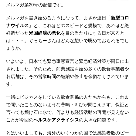
メルマガ第20号の配信です。
メルマガを書き始めるようになって、まさか連日「
新型コロ
ナウイルス
」と、これほどのスピードと規模で、あれほど絶
好調だった
米国経済の悪化
を目の当たりにする日が来ると
は・・・。ぐっちーさんはどんな想いで眺めておられるでし
ょうか。
いよいよ、日本でも緊急事態宣言と緊急経済対策が同日に出
されました。そのため、商業施設を始め多くの飲食事業者や
各店舗は、その営業時間の短縮や停止を余儀なくされていま
す。
一緒にビジネスをしている飲食関係の人たちからも、これま
で聞いたことのないような悲鳴・叫びが聞こえます。保証と
言っても焼け石に水で、何よりも経済活動の再開が見えない
ことが今回の
ヘルスケアクライシス
の大きな問題です。
とはいいましても、海外のいくつかの国では感染者数のピー