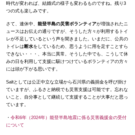
時代が変われば、結婚式の様子も変わるものですね。残り3
つの式も楽しみです。
さて、連休中、
能登半島の災害ボランティア
が増強されたニ
ュースはお伝えの通りですが、そうした方々が利用するトイ
レが不足しているという声を聞きました。いまだに、公共の
トイレは
断水
をしているため、思うように用を足すことすら
できない・・・、本当に異常。そうした中でも、こうして休
みの日を利用して支援に駆けつけているボランティアの方々
には頭が下がる思いです。
Saltとしては公正中立な立場から石川県の義捐金を呼び掛け
ていますが、ふるさと納税でも災害支援は可能です。忘れな
いこと、自分事として継続して支援することが大事だと思っ
ています。
・
令和6年（2024年）能登半島地震に係る災害義援金の受付
について