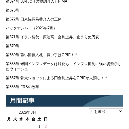
第374号 30年ぶりの協調介入とFIMA
第373号
第372号 日米協調為替介入の正体
バックナンバー（2026年7月）
第371号 イラン情勢・原油高・金利上昇、止まらぬ円安
第370号
第369号 強い国債入札、買い手はGPIF！？
第368号 米国インフレデータは鈍化も、インフレ抑制に強い姿勢示し
たウォーシュ
第367号 骨太ショックによる円金利上昇をGPIFが火消し！？
第366号 FRBの改革
2026年8月
月
火
水
木
金
土
日
1
2