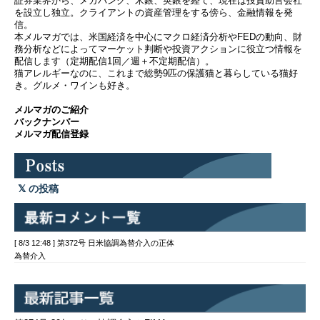
証券業界から、メガバンク、米銀、英銀を経て、現在は投資助言会社
を設立し独立。クライアントの資産管理をする傍ら、金融情報を発
信。
本メルマガでは、米国経済を中心にマクロ経済分析やFEDの動向、財
務分析などによってマーケット判断や投資アクションに役立つ情報を
配信します（定期配信1回／週＋不定期配信）。
猫アレルギーなのに、これまで総勢9匹の保護猫と暮らしている猫好
き。グルメ・ワインも好き。
メルマガのご紹介
バックナンバー
メルマガ配信登録
の投稿
[ 8/3 12:48 ] 第372号 日米協調為替介入の正体
為替介入