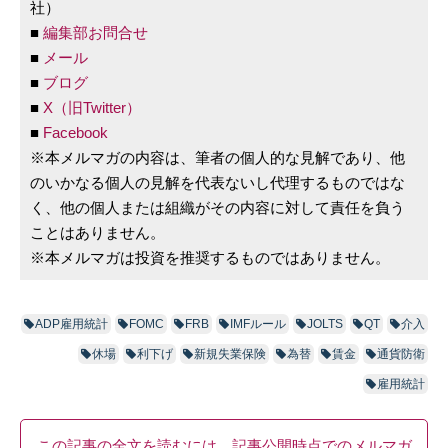
社）
■
編集部お問合せ
■
メール
■
ブログ
■
X（旧Twitter）
■
Facebook
※本メルマガの内容は、筆者の個人的な見解であり、他
のいかなる個人の見解を代表ないし代理するものではな
く、他の個人または組織がその内容に対して責任を負う
ことはありません。
※本メルマガは投資を推奨するものではありません。
ADP雇用統計
FOMC
FRB
IMFルール
JOLTS
QT
介入
休場
利下げ
新規失業保険
為替
賃金
通貨防衛
雇用統計
この記事の全文を読むには、記事公開時点でのメルマガ