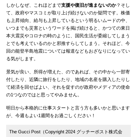
しかしなぜ、これほどまで
支援や復旧が進まないのか
？そし
て、政府やマスコミが取り上げ続けないのか疑問です。株価
も上昇傾向、給与も上昇しているという明るいムードの中、
いつまでも災害というワードを掲げ続けると、かつての東日
本大震災やコロナの時のように、国民生活が委縮してしまう
とでも考えているのかと邪推すらしてしまう。それほど、今
回の能登半島地震については報道などもおざなりになってい
る気がします。
景気が良い、所得が増えた、のであれば、その中から一部寄
付したり、近隣に旅行をしたり、地域の名産を購入したりし
て経済を回せばよい、それを促すのが政府やメディアの使命
の1つなのではと思ってやみません。
明日から本格的に仕事スタートと言う方も多いかと思います
が、今週もよい1週間をお過ごしください！
The Gucci Post（Copyright 2024 グッチーポスト株式会