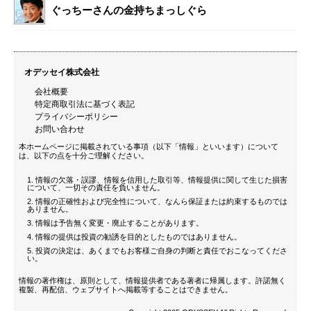
ぐっちーさんの金持ちまっしぐら
オデッセイ株式会社
会社概要
特定商取引法に基づく表記
プライバシーポリシー
お問い合わせ
本ホームページに掲載されている事項（以下「情報」といいます）について
は、以下の点を十分ご理解ください。
情報の欠落・誤謬、情報を信用した取引等、情報提供に関して生じた損害
について、一切その責任を負いません。
情報の正確性および完全性について、なんら保証または約束するものでは
ありません。
情報は予告無く変更・廃止することがあります。
情報の提供は投資の勧誘を目的としたものではありません。
投資の決定は、あくまでもお客様ご自身の判断と責任でおこなってくださ
い。
情報の著作権は、原則として、情報提供者である著者に帰属します。許諾無く
複製、再配信、ウェブサイトへ掲載等することはできません。