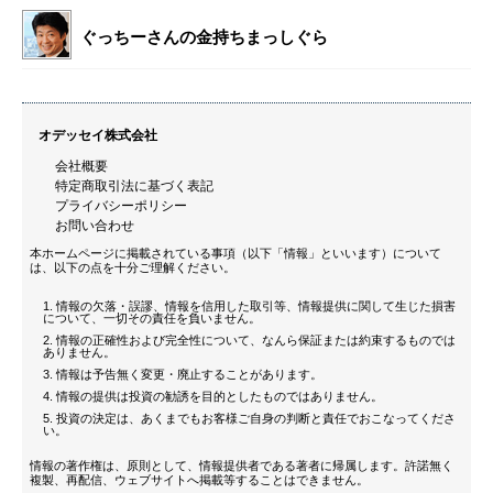
ぐっちーさんの金持ちまっしぐら
オデッセイ株式会社
会社概要
特定商取引法に基づく表記
プライバシーポリシー
お問い合わせ
本ホームページに掲載されている事項（以下「情報」といいます）について
は、以下の点を十分ご理解ください。
情報の欠落・誤謬、情報を信用した取引等、情報提供に関して生じた損害
について、一切その責任を負いません。
情報の正確性および完全性について、なんら保証または約束するものでは
ありません。
情報は予告無く変更・廃止することがあります。
情報の提供は投資の勧誘を目的としたものではありません。
投資の決定は、あくまでもお客様ご自身の判断と責任でおこなってくださ
い。
情報の著作権は、原則として、情報提供者である著者に帰属します。許諾無く
複製、再配信、ウェブサイトへ掲載等することはできません。