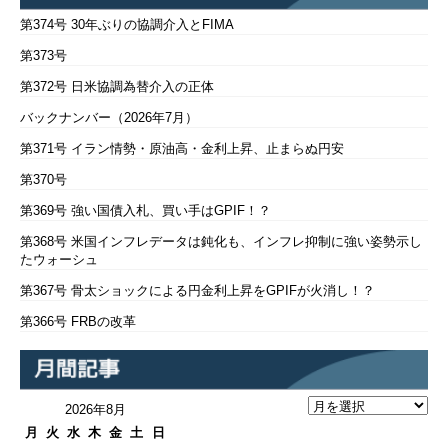
第374号 30年ぶりの協調介入とFIMA
第373号
第372号 日米協調為替介入の正体
バックナンバー（2026年7月）
第371号 イラン情勢・原油高・金利上昇、止まらぬ円安
第370号
第369号 強い国債入札、買い手はGPIF！？
第368号 米国インフレデータは鈍化も、インフレ抑制に強い姿勢示し
たウォーシュ
第367号 骨太ショックによる円金利上昇をGPIFが火消し！？
第366号 FRBの改革
2026年8月
月
火
水
木
金
土
日