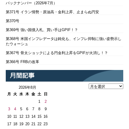
バックナンバー（2026年7月）
第371号 イラン情勢・原油高・金利上昇、止まらぬ円安
第370号
第369号 強い国債入札、買い手はGPIF！？
第368号 米国インフレデータは鈍化も、インフレ抑制に強い姿勢示し
たウォーシュ
第367号 骨太ショックによる円金利上昇をGPIFが火消し！？
第366号 FRBの改革
2026年8月
月
火
水
木
金
土
日
1
2
3
4
5
6
7
8
9
10
11
12
13
14
15
16
17
18
19
20
21
22
23