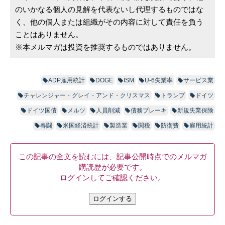
のいかなる個人の見解を代表ないし代理するものではな
く、他の個人または組織がその内容に対して責任を負う
ことはありません。
※本メルマガは投資を推奨するものではありません。
ADP雇用統計
DOGE
ISM
U-6失業率
サービス業
チャレンジャー・グレイ・アンド・クリスマス
トランプ
ドイツ
ドイツ国債
メルツ
人員削減
債務ブレーキ
新規失業保険
春闘
米国経済統計
製造業
関税
防衛費
雇用統計
この記事の全文を読むには、記事公開時点でのメルマガ
購読歴が必要です。
ログインしてご確認ください。
ログインする