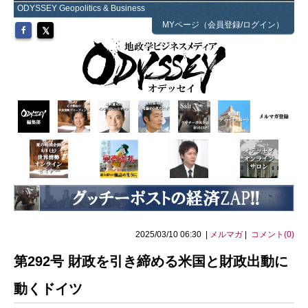
ODYSSEY Geopolitics & Business
MYページ（会員登録/ログイン）
2025/03/10 06:30 |
メルマガ
|
コメント(0)
第292号 財政を引き締める米国と財政出動に
動くドイツ