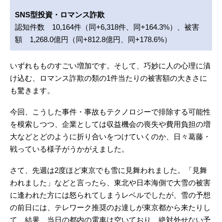
SNS型投資・ロマンス詐欺
認知件数 10,164件（同+6,318件、同+164.3%）、被害
額 1,268.0億円（同+812.8億円、同+178.6%）
いずれもものすごい増加です。そして、巧妙に人の心理に漬
け込む、ロマンス詐欺の類の1件当たりの被害額の大きさに
も驚きます。
今回、こうした事件・事故もテクノロジーで排除する可能性
を模索しつつ、企業としては収益機会の喪失や費用負担の増
大などとどのように折り合いをつけていくのか、日々葛藤・
戦っている様子がうかがえました。
さて、先週は2度ほど東京でも雪に見舞われました。「見舞
われました」などと言ったら、東北や日本海側で大雪の被害
に逢われた方には怒られてしまうレベルでしたが、雪の予想
の前日には、テレワーク推奨のお達しが東京都から来たりし
て、結果、当日の都内の電車は空いており、絶対外せない予