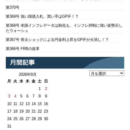
第370号
第369号 強い国債入札、買い手はGPIF！？
第368号 米国インフレデータは鈍化も、インフレ抑制に強い姿勢示し
たウォーシュ
第367号 骨太ショックによる円金利上昇をGPIFが火消し！？
第366号 FRBの改革
2026年8月
月
火
水
木
金
土
日
1
2
3
4
5
6
7
8
9
10
11
12
13
14
15
16
17
18
19
20
21
22
23
24
25
26
27
28
29
30
31