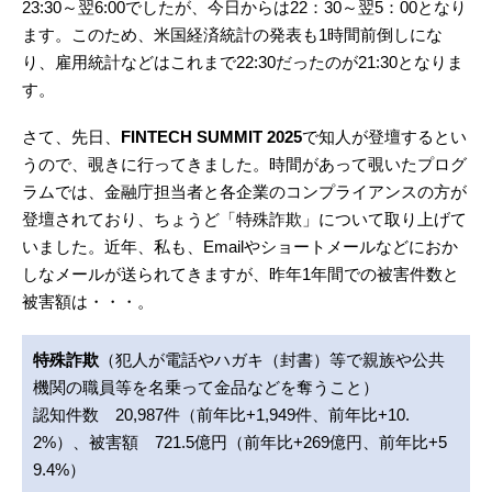
23:30～翌6:00でしたが、今日からは22：30～翌5：00となり
ます。このため、米国経済統計の発表も1時間前倒しにな
り、雇用統計などはこれまで22:30だったのが21:30となりま
す。
さて、先日、
FINTECH SUMMIT 2025
で知人が登壇するとい
うので、覗きに行ってきました。時間があって覗いたプログ
ラムでは、金融庁担当者と各企業のコンプライアンスの方が
登壇されており、ちょうど「特殊詐欺」について取り上げて
いました。近年、私も、Emailやショートメールなどにおか
しなメールが送られてきますが、昨年1年間での被害件数と
被害額は・・・。
特殊詐欺
（犯人が電話やハガキ（封書）等で親族や公共
機関の職員等を名乗って金品などを奪うこと）
認知件数 20,987件（前年比+1,949件、前年比+10.
2%）、被害額 721.5億円（前年比+269億円、前年比+5
9.4%）