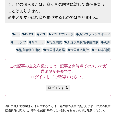
く、他の個人または組織がその内容に対して責任を負う
ことはありません。
※本メルマガは投資を推奨するものではありません。
CB
DOGE
PCE
PCEデフレータ
カンファレンスボード
トランプ
リストラ
報復関税
新規失業保険申請件数
決算
消費者物価指数
米国株式市場
米国経済統計
自動車関税
この記事の全文を読むには、記事公開時点でのメルマガ
購読歴が必要です。
ログインしてご確認ください。
ログインする
当社に無断で複製または転送することは、著作権の侵害にあたります。民法の損害
賠償責任に問われ、著作権法第119条により罰せられますのでご注意ください。