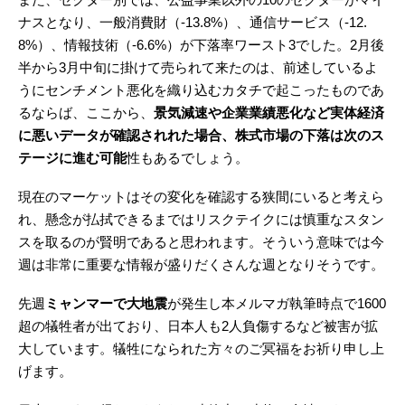
ナスとなり、一般消費財（-13.8%）、通信サービス（-12.
8%）、情報技術（-6.6%）が下落率ワースト3でした。2月後
半から3月中旬に掛けて売られて来たのは、前述しているよ
うにセンチメント悪化を織り込むカタチで起こったものであ
るならば、ここから、
景気減速や企業業績悪化など実体経済
に悪いデータが確認されれた場合、株式市場の下落は次のス
テージに進む可能
性もあるでしょう。
現在のマーケットはその変化を確認する狭間にいると考えら
れ、懸念が払拭できるまではリスクテイクには慎重なスタン
スを取るのが賢明であると思われます。そういう意味では今
週は非常に重要な情報が盛りだくさんな週となりそうです。
先週
ミャンマーで大地震
が発生し本メルマガ執筆時点で1600
超の犠牲者が出ており、日本人も2人負傷するなど被害が拡
大しています。犠牲になられた方々のご冥福をお祈り申し上
げます。