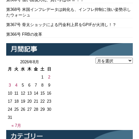
第368号 米国インフレデータは鈍化も、インフレ抑制に強い姿勢示し
たウォーシュ
第367号 骨太ショックによる円金利上昇をGPIFが火消し！？
第366号 FRBの改革
2026年8月
月
火
水
木
金
土
日
1
2
3
4
5
6
7
8
9
10
11
12
13
14
15
16
17
18
19
20
21
22
23
24
25
26
27
28
29
30
31
« 7月