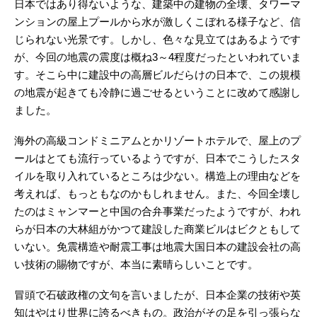
日本ではあり得ないような、建築中の建物の全壊、タワーマ
ンションの屋上プールから水が激しくこぼれる様子など、信
じられない光景です。しかし、色々な見立てはあるようです
が、今回の地震の震度は概ね3～4程度だったといわれていま
す。そこら中に建設中の高層ビルだらけの日本で、この規模
の地震が起きても冷静に過ごせるということに改めて感謝し
ました。
海外の高級コンドミニアムとかリゾートホテルで、屋上のプ
ールはとても流行っているようですが、日本でこうしたスタ
イルを取り入れているところは少ない。構造上の理由などを
考えれば、もっともなのかもしれません。また、今回全壊し
たのはミャンマーと中国の合弁事業だったようですが、われ
らが日本の大林組がかつて建設した商業ビルはビクともして
いない。免震構造や耐震工事は地震大国日本の建設会社の高
い技術の賜物ですが、本当に素晴らしいことです。
冒頭で石破政権の文句を言いましたが、日本企業の技術や英
知はやはり世界に誇るべきもの。政治がその足を引っ張らな