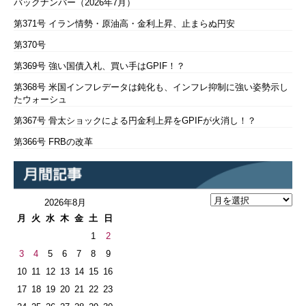
バックナンバー（2026年7月）
第371号 イラン情勢・原油高・金利上昇、止まらぬ円安
第370号
第369号 強い国債入札、買い手はGPIF！？
第368号 米国インフレデータは鈍化も、インフレ抑制に強い姿勢示し
たウォーシュ
第367号 骨太ショックによる円金利上昇をGPIFが火消し！？
第366号 FRBの改革
2026年8月
月
火
水
木
金
土
日
1
2
3
4
5
6
7
8
9
10
11
12
13
14
15
16
17
18
19
20
21
22
23