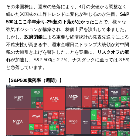
その米国株は、週末の急落により、4月の安値から調整なく
続いた米国株の上昇トレンドに変化が生じるのか注目。
S&P
500はここ半年余り-2%超の下落がなかった
ことで、様々な
強気ポジションが構築され、株価上昇を演出して来ました。
しかし、
政府閉鎖
による重要な経済統計の発表先送りによる
不確実性が高まる中、週末金曜日にトランプ大統領が対中関
税の大幅引き上げを警告したことを契機に、
リスクオフの流
れ
が加速し、S&P 500は-2.7％、ナスダックに至っては-3.5％
と急落しています。
【S&P500騰落率（週間）】