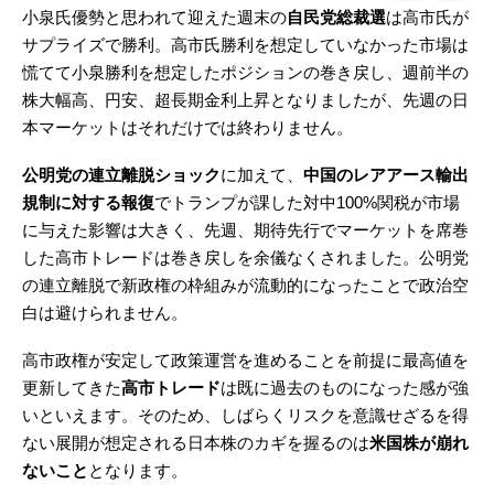
小泉氏優勢と思われて迎えた週末の
自民党総裁選
は高市氏が
サプライズで勝利。高市氏勝利を想定していなかった市場は
慌てて小泉勝利を想定したポジションの巻き戻し、週前半の
株大幅高、円安、超長期金利上昇となりましたが、先週の日
本マーケットはそれだけでは終わりません。
公明党の連立離脱ショック
に加えて、
中国のレアアース輸出
規制に対する報復
でトランプが課した対中100%関税が市場
に与えた影響は大きく、先週、期待先行でマーケットを席巻
した高市トレードは巻き戻しを余儀なくされました。公明党
の連立離脱で新政権の枠組みが流動的になったことで政治空
白は避けられません。
高市政権が安定して政策運営を進めることを前提に最高値を
更新してきた
高市トレード
は既に過去のものになった感が強
いといえます。そのため、しばらくリスクを意識せざるを得
ない展開が想定される日本株のカギを握るのは
米国株が崩れ
ないこと
となります。