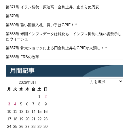
第371号 イラン情勢・原油高・金利上昇、止まらぬ円安
第370号
第369号 強い国債入札、買い手はGPIF！？
第368号 米国インフレデータは鈍化も、インフレ抑制に強い姿勢示し
たウォーシュ
第367号 骨太ショックによる円金利上昇をGPIFが火消し！？
第366号 FRBの改革
2026年8月
月
火
水
木
金
土
日
1
2
3
4
5
6
7
8
9
10
11
12
13
14
15
16
17
18
19
20
21
22
23
24
25
26
27
28
29
30