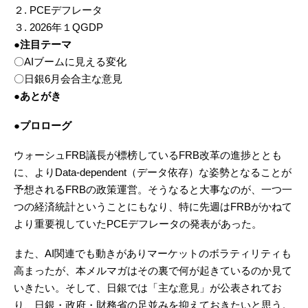
２. PCEデフレータ
３. 2026年１QGDP
●注目テーマ
〇AIブームに見える変化
〇日銀6月会合主な意見
●あとがき
●プロローグ
ウォーシュFRB議長が標榜しているFRB改革の進捗ととも
に、よりData-dependent（データ依存）な姿勢となることが
予想されるFRBの政策運営。そうなると大事なのが、一つ一
つの経済統計ということにもなり、特に先週はFRBがかねて
より重要視していたPCEデフレータの発表があった。
また、AI関連でも動きがありマーケットのボラティリティも
高まったが、本メルマガはその裏で何が起きているのか見て
いきたい。そして、日銀では「主な意見」が公表されてお
り、日銀・政府・財務省の足並みを抑えておきたいと思う。