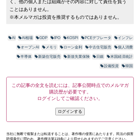
く、他の個人または組織がその内容に対して責任を負う
ことはありません。
※本メルマガは投資を推奨するものではありません。
AI
AI相場
GDP
IPO
KOSPI
PCEデフレータ
インフレ
オープンAI
メモリ
ローン金利
中古住宅販売
個人消費
半導体
新築住宅販売
新規失業保険
日銀
米国経済統計
設備投資
韓国
この記事の全文を読むには、記事公開時点でのメルマガ
購読歴が必要です。
ログインしてご確認ください。
ログインする
当社に無断で複製または転送することは、著作権の侵害にあたります。民法の損害
賠償責任に問われ、著作権法第119条により罰せられますのでご注意ください。