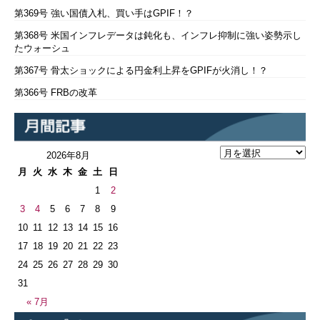
第369号 強い国債入札、買い手はGPIF！？
第368号 米国インフレデータは鈍化も、インフレ抑制に強い姿勢示し
たウォーシュ
第367号 骨太ショックによる円金利上昇をGPIFが火消し！？
第366号 FRBの改革
2026年8月
月
火
水
木
金
土
日
1
2
3
4
5
6
7
8
9
10
11
12
13
14
15
16
17
18
19
20
21
22
23
24
25
26
27
28
29
30
31
« 7月