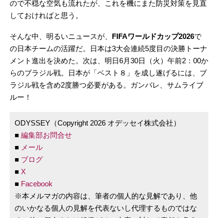
ので不穏な空気も流れたが、これを機にまた防災対策を見直
しておければと思う。
そんな中、明るいニュースが、
FIFAワールドカップ2026
で
の日本チームの活躍だ。日本は3大会連続5度目の決勝トーナ
メント進出を決めた。次は、明日6月30日（火）午前2：00か
らのブラジル戦。日本が「ベスト８」を成し遂げるには、ブ
ラジル戦を含め2度勝つ必要がある。ガンバレ、サムライブ
ルー！
ODYSSEY（Copyright 2026 オデッセイ株式会社）
■
編集部お問合せ
■
メール
■
ブログ
■
X
■
Facebook
※本メルマガの内容は、筆者の個人的な見解であり、他
のいかなる個人の見解を代表ないし代理するものではな