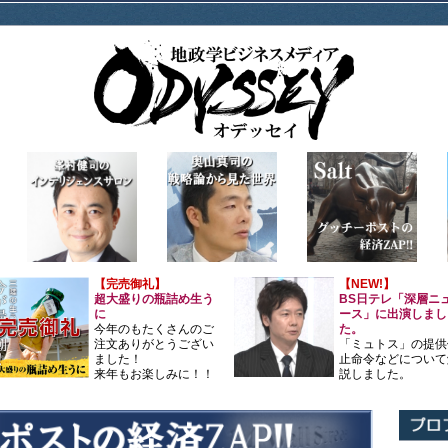
【完売御礼】
【NEW!】
超大盛りの瓶詰め生う
BS日テレ「深層ニ
に
ース」に出演しまし
今年のもたくさんのご
た。
注文ありがとうござい
「ミュトス」の提供
ました！
止命令などについて
来年もお楽しみに！！
説しました。