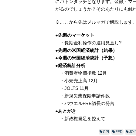
にバトンタッチとなります。金融・マ
がるのでしょうか？そのあたりにも触
※ここから先はメルマガで解説します
●先週のマーケット
・長期金利操作の運用見直し?
●
先週の米国経済統計（結果）
●今週の米国経済統計（予想）
●経済統計分析
・消費者物価指数 12月
・小売売上高 12月
・JOLTS 11月
・新規失業保険申請件数
・パウエルFRB議長の発言
●あとがき
・新政権発足を控えて
CPI
FED
JOL