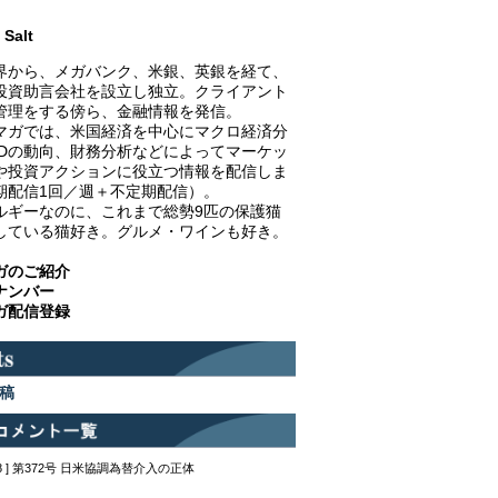
Salt
界から、メガバンク、米銀、英銀を経て、
投資助言会社を設立し独立。クライアント
管理をする傍ら、金融情報を発信。
マガでは、米国経済を中心にマクロ経済分
EDの動向、財務分析などによってマーケッ
や投資アクションに役立つ情報を配信しま
期配信1回／週＋不定期配信）。
ルギーなのに、これまで総勢9匹の保護猫
している猫好き。グルメ・ワインも好き。
ガのご紹介
ナンバー
ガ配信登録
稿
12:48 ] 第372号 日米協調為替介入の正体