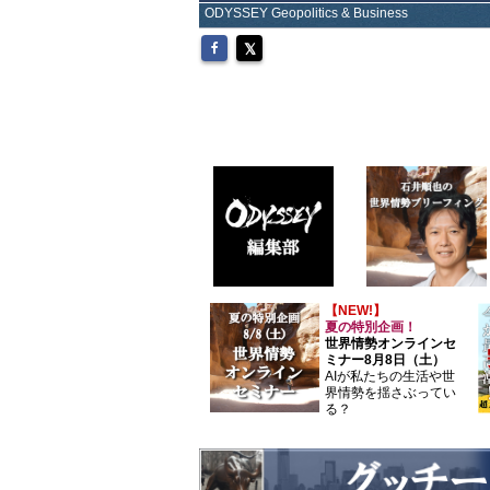
ODYSSEY Geopolitics & Business
【NEW!】
夏の特別企画！
世界情勢オンラインセ
ミナー8月8日（土）
AIが私たちの生活や世
界情勢を揺さぶってい
る？