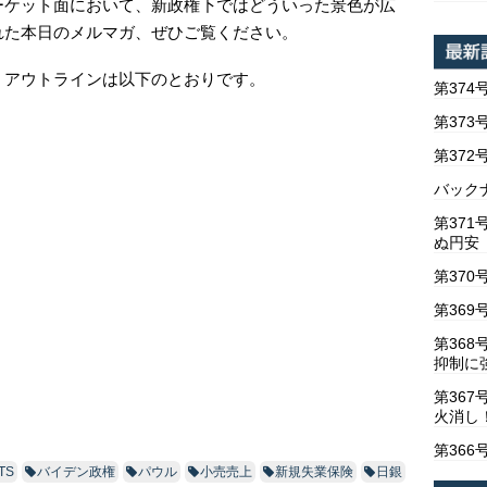
ーケット面において、新政権下ではどういった景色が広
れた本日のメルマガ、ぜひご覧ください。
。アウトラインは以下のとおりです。
第374
第373
第37
バックナ
第37
ぬ円安
第370
第369
第36
抑制に
第367
火消し
第366
TS
バイデン政権
パウル
小売売上
新規失業保険
日銀