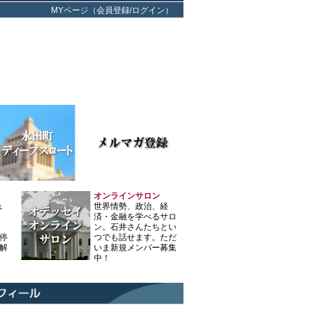
MYページ（会員登録/ログイン）
オンラインサロン
ュ
世界情勢、政治、経
済・金融を学べるサロ
ン。石井さんたちとい
停
つでも話せます。ただ
解
いま新規メンバー募集
中！