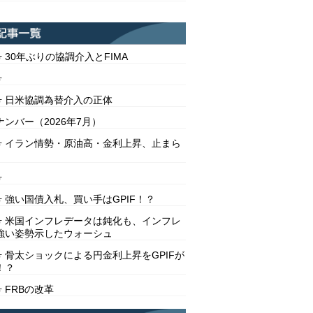
号 30年ぶりの協調介入とFIMA
号
2号 日米協調為替介入の正体
ンバー（2026年7月）
1号 イラン情勢・原油高・金利上昇、止まら
号
号 強い国債入札、買い手はGPIF！？
8号 米国インフレデータは鈍化も、インフレ
強い姿勢示したウォーシュ
号 骨太ショックによる円金利上昇をGPIFが
！？
号 FRBの改革