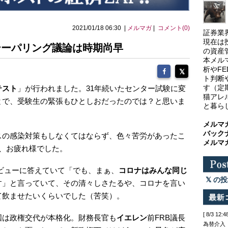
2021/01/18 06:30 |
メルマガ
|
コメント(0)
証券業
現在は
テーパリング議論は時期尚早
の資産
本メル
析やF
ト判断
す（定
テスト
」が行われました。31年続いたセンター試験に変
猫アレ
とで、受験生の緊張もひとしおだったのでは？と思いま
と暮ら
メルマ
バック
スの感染対策もしなくてはならず、色々苦労があったこ
メルマ
、お疲れ様でした。
ビューに答えていて「でも、まぁ、
コロナはみんな同じ
の投
す」と言っていて、その清々しさたるや、コロナを言い
て飲ませたいくらいでした（苦笑）。
[ 8/3 
国は政権交代が本格化。財務長官も
イエレン
前FRB議長
為替介入