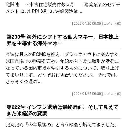
宅関連 ・中古住宅販売件数 3月 ・建築業者のセンチ
メント ２. 米PPI 3月 ３. 連銀製造業…
[ 2026/04/20 06:30 ] コメント(0)
第230号 海外にシフトする個人マネー、日本株上
昇を主導する海外マネー
今週は月末のFOMCを控え、ブラックアウトに突入する
米国市場での重要発言や、年始から非常に取引が活発に
なっている国内市場を牽引するものについて、取り上げ
てまいります。どうぞお付き合いください。 それでは、
さっそく今週の…
[ 2024/01/22 06:30 ] コメント(0)
第222号 インフレ退治は最終局面、そして見えて
きた米経済の変調
だんだん「今年最後の」と言う機会が増えてきました。