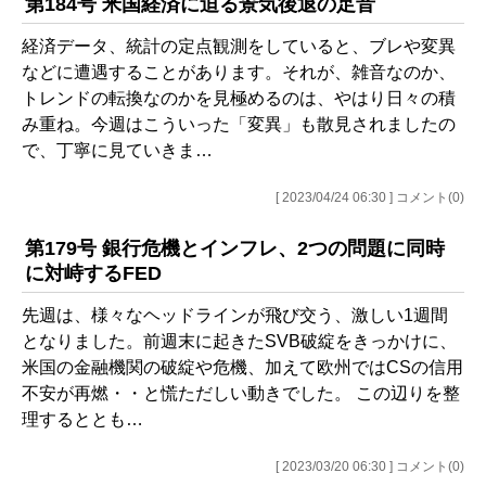
第184号 米国経済に迫る景気後退の足音
経済データ、統計の定点観測をしていると、ブレや変異
などに遭遇することがあります。それが、雑音なのか、
トレンドの転換なのかを見極めるのは、やはり日々の積
み重ね。今週はこういった「変異」も散見されましたの
で、丁寧に見ていきま…
[ 2023/04/24 06:30 ] コメント(0)
第179号 銀行危機とインフレ、2つの問題に同時
に対峙するFED
先週は、様々なヘッドラインが飛び交う、激しい1週間
となりました。前週末に起きたSVB破綻をきっかけに、
米国の金融機関の破綻や危機、加えて欧州ではCSの信用
不安が再燃・・と慌ただしい動きでした。 この辺りを整
理するととも…
[ 2023/03/20 06:30 ] コメント(0)