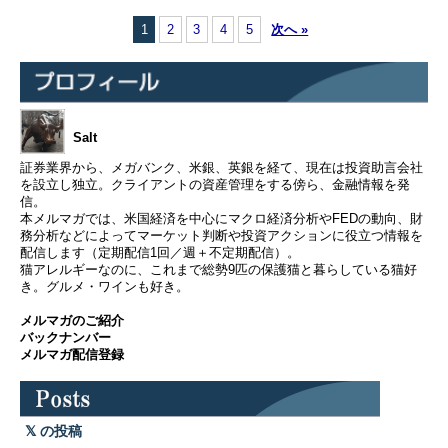
1
2
3
4
5
次へ »
Salt
証券業界から、メガバンク、米銀、英銀を経て、現在は投資助言会社
を設立し独立。クライアントの資産管理をする傍ら、金融情報を発
信。
本メルマガでは、米国経済を中心にマクロ経済分析やFEDの動向、財
務分析などによってマーケット判断や投資アクションに役立つ情報を
配信します（定期配信1回／週＋不定期配信）。
猫アレルギーなのに、これまで総勢9匹の保護猫と暮らしている猫好
き。グルメ・ワインも好き。
メルマガのご紹介
バックナンバー
メルマガ配信登録
の投稿