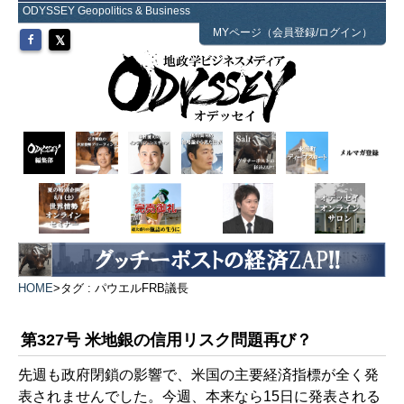
ODYSSEY Geopolitics & Business
MYページ（会員登録/ログイン）
HOME
>
タグ : パウエルFRB議長
第327号 米地銀の信用リスク問題再び？
先週も政府閉鎖の影響で、米国の主要経済指標が全く発
表されませんでした。今週、本来なら15日に発表される