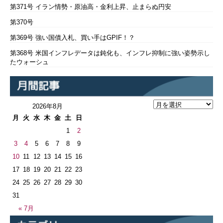
第371号 イラン情勢・原油高・金利上昇、止まらぬ円安
第370号
第369号 強い国債入札、買い手はGPIF！？
第368号 米国インフレデータは鈍化も、インフレ抑制に強い姿勢示し
たウォーシュ
2026年8月
月
火
水
木
金
土
日
1
2
3
4
5
6
7
8
9
10
11
12
13
14
15
16
17
18
19
20
21
22
23
24
25
26
27
28
29
30
31
« 7月