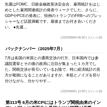
先週はFOMC、日銀金融政策決定会合、雇用統計をはじ
めとした雇用関連統計の発表ウィークでした。さらに、
GDPやPCEの発表に、恒例のトランプのFRBへのプレッ
シャーなど話題満載です。最後までお付き合いくださ
い。 ●先週…
[ 2025/08/04 06:30 ] コメント(0)
バックナンバー（2025年7月）
7月は各国の米国との通商交渉の行方、日本国内では参
議院選挙とその後の政局に注目が集まった１カ月でし
た。関税交渉が長引いているお陰で、時に経済統計の見
方が複雑になることがありますが、本筋とノイズを切り
分けながら、分かりやす…
[ 2025/08/01 12:00 ] コメント(0)
第313号 6月の米CPIにはトランプ関税由来のイン