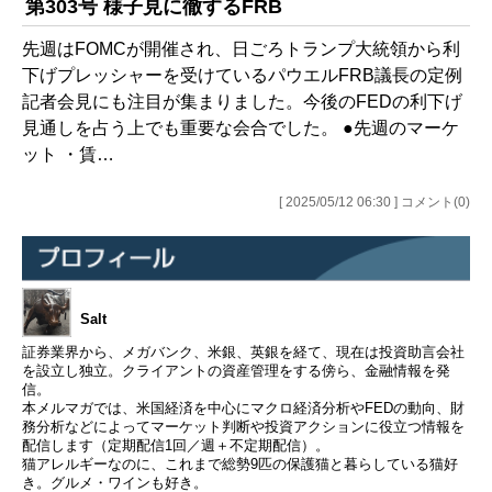
第303号 様子見に徹するFRB
先週はFOMCが開催され、日ごろトランプ大統領から利
下げプレッシャーを受けているパウエルFRB議長の定例
記者会見にも注目が集まりました。今後のFEDの利下げ
見通しを占う上でも重要な会合でした。 ●先週のマーケ
ット ・賃…
[ 2025/05/12 06:30 ] コメント(0)
Salt
証券業界から、メガバンク、米銀、英銀を経て、現在は投資助言会社
を設立し独立。クライアントの資産管理をする傍ら、金融情報を発
信。
本メルマガでは、米国経済を中心にマクロ経済分析やFEDの動向、財
務分析などによってマーケット判断や投資アクションに役立つ情報を
配信します（定期配信1回／週＋不定期配信）。
猫アレルギーなのに、これまで総勢9匹の保護猫と暮らしている猫好
き。グルメ・ワインも好き。