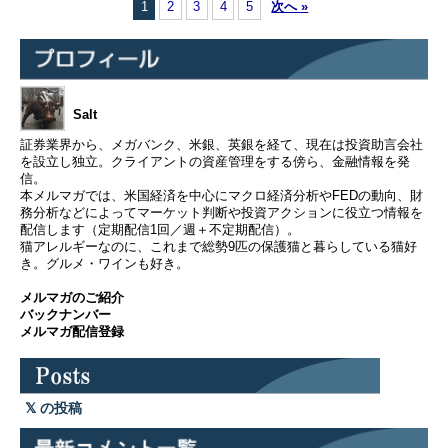
1
2
3
4
5
次へ »
Salt
証券業界から、メガバンク、米銀、英銀を経て、現在は投資助言会社
を設立し独立。クライアントの資産管理をする傍ら、金融情報を発
信。
本メルマガでは、米国経済を中心にマクロ経済分析やFEDの動向、財
務分析などによってマーケット判断や投資アクションに役立つ情報を
配信します（定期配信1回／週＋不定期配信）。
猫アレルギーなのに、これまで総勢9匹の保護猫と暮らしている猫好
き。グルメ・ワインも好き。
メルマガのご紹介
バックナンバー
メルマガ配信登録
の投稿