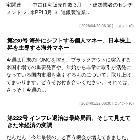
宅関連 ・中古住宅販売件数 3月 ・建築業者のセンチ
メント ２. 米PPI 3月 ３. 連銀製造業…
[ 2026/04/20 06:30 ] コメント(0)
第230号 海外にシフトする個人マネー、日本株上
昇を主導する海外マネー
今週は月末のFOMCを控え、ブラックアウトに突入する
米国市場での重要発言や、年始から非常に取引が活発に
なっている国内市場を牽引するものについて、取り上げ
てまいります。どうぞお付き合いください。 それでは、
さっそく今週の…
[ 2024/01/22 06:30 ] コメント(0)
第222号 インフレ退治は最終局面、そして見えて
きた米経済の変調
だんだん「今年最後の」と言う機会が増えてきました。