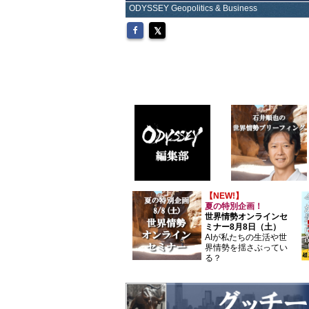
ODYSSEY Geopolitics & Business
【NEW!】
夏の特別企画！
世界情勢オンラインセ
ミナー8月8日（土）
AIが私たちの生活や世
界情勢を揺さぶってい
る？