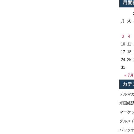
月
火
3
4
10
11
17
18
24
25
31
« 7月
メルマ
米国経
マーケ
グルメ
(
バック