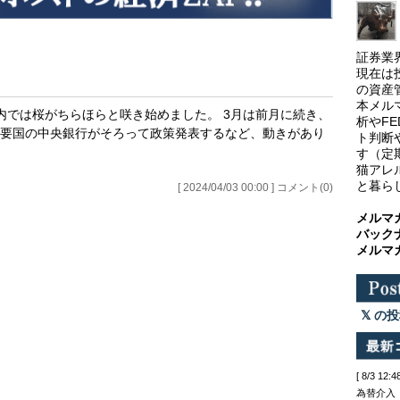
証券業
現在は
の資産
本メル
内では桜がちらほらと咲き始めました。 3月は前月に続き、
析やF
要国の中央銀行がそろって政策発表するなど、動きがあり
ト判断
す（定
猫アレ
と暮ら
[ 2024/04/03 00:00 ] コメント(0)
メルマ
バック
メルマ
の投
[ 8/3 
為替介入