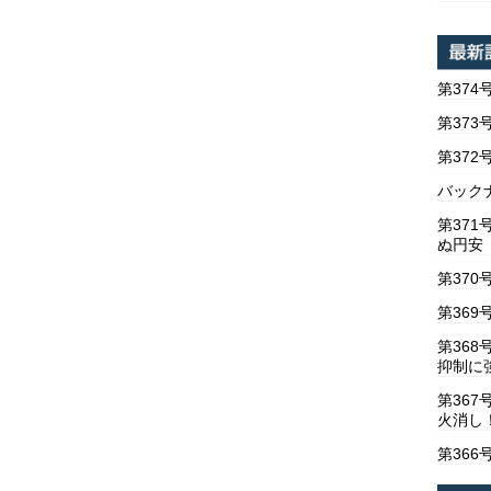
第374
第373
第37
バックナ
第37
ぬ円安
第370
第369
第36
抑制に
第367
火消し
第366