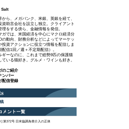
Salt
界から、メガバンク、米銀、英銀を経て、
投資助言会社を設立し独立。クライアント
管理をする傍ら、金融情報を発信。
マガでは、米国経済を中心にマクロ経済分
EDの動向、財務分析などによってマーケッ
や投資アクションに役立つ情報を配信しま
期配信1回／週＋不定期配信）。
ルギーなのに、これまで総勢9匹の保護猫
している猫好き。グルメ・ワインも好き。
ガのご紹介
ナンバー
ガ配信登録
稿
12:48 ] 第372号 日米協調為替介入の正体