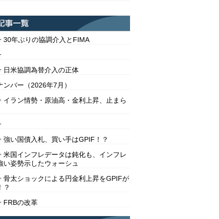
号 30年ぶりの協調介入とFIMA
号
2号 日米協調為替介入の正体
ンバー（2026年7月）
1号 イラン情勢・原油高・金利上昇、止まら
号
号 強い国債入札、買い手はGPIF！？
8号 米国インフレデータは鈍化も、インフレ
強い姿勢示したウォーシュ
号 骨太ショックによる円金利上昇をGPIFが
！？
号 FRBの改革