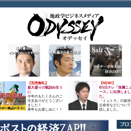
【完売御礼】
【NEW!】
超大盛りの瓶詰め生う
BS日テレ「深層ニ
に
ース」に出演しまし
今年のもたくさんのご
た。
注文ありがとうござい
「ミュトス」の提供
ました！
止命令などについて
来年もお楽しみに！！
説しました。