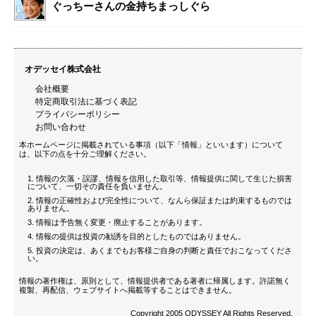
ぐっちーさんの金持ちまっしぐら
オデッセイ株式会社
会社概要
特定商取引法に基づく表記
プライバシーポリシー
お問い合わせ
本ホームページに掲載されている事項（以下「情報」といいます）について
は、以下の点を十分ご理解ください。
情報の欠落・誤謬、情報を信用した取引等、情報提供に関して生じた損害
について、一切その責任を負いません。
情報の正確性および完全性について、なんら保証または約束するものでは
ありません。
情報は予告無く変更・廃止することがあります。
情報の提供は投資の勧誘を目的としたものではありません。
投資の決定は、あくまでもお客様ご自身の判断と責任でおこなってくださ
い。
情報の著作権は、原則として、情報提供者である著者に帰属します。許諾無く
複製、再配信、ウェブサイトへ掲載等することはできません。
Copyright 2005 ODYSSEY All Rights Reserved.