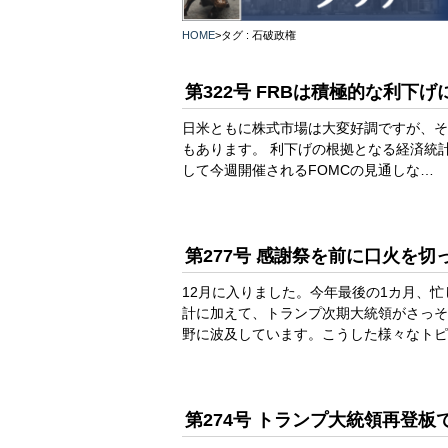
HOME
>
タグ : 石破政権
第322号 FRBは積極的な利下
日米ともに株式市場は大変好調ですが、そ
もあります。 利下げの根拠となる経済統
して今週開催されるFOMCの見通しな…
第277号 感謝祭を前に口火を
12月に入りました。今年最後の1カ月、
計に加えて、トランプ次期大統領がさっそ
野に波及しています。こうした様々なトピ
第274号 トランプ大統領再登