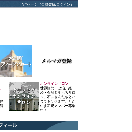
MYページ（会員登録/ログイン）
オンラインサロン
ュ
世界情勢、政治、経
済・金融を学べるサロ
ン。石井さんたちとい
停
つでも話せます。ただ
解
いま新規メンバー募集
中！