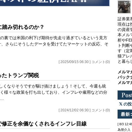
証券業
現在は
げに踏み切れるのか？
の資産
本メル
の裏では米国の利下げ期待が先走り過ぎているという見方
析やF
計、さらにそうしたデータを受けてたマーケットの反応、そ
ト判断
す（定
猫アレ
と暮ら
[ 2025/09/15 06:30 ] コメント(0)
メルマ
切ったトランプ関税
バック
メルマ
忙しくなりそうですが駆け抜けましょう！そして、今週も統
く様々な政策を打ち出しており、インフレや雇用などの分
…
の投
[ 2024/12/02 06:30 ] コメント(0)
板で修正を余儀なくされるインフレ目線
[ 8/3 
為替介入