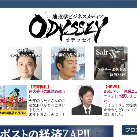
【完売御礼】
【NEW!】
超大盛りの瓶詰め生う
BS日テレ「深層ニ
に
ース」に出演しまし
今年のもたくさんのご
た。
注文ありがとうござい
「ミュトス」の提供
ました！
止命令などについて
来年もお楽しみに！！
説しました。