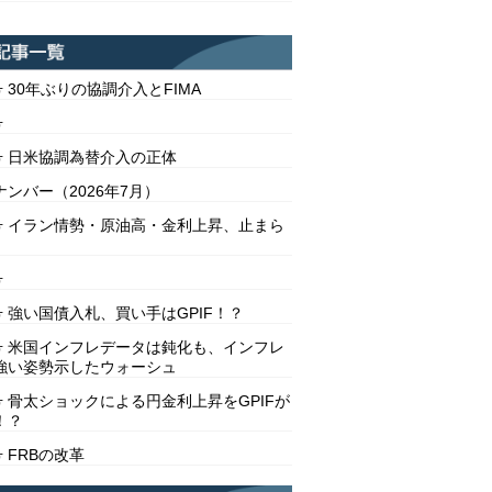
号 30年ぶりの協調介入とFIMA
号
2号 日米協調為替介入の正体
ンバー（2026年7月）
1号 イラン情勢・原油高・金利上昇、止まら
号
号 強い国債入札、買い手はGPIF！？
8号 米国インフレデータは鈍化も、インフレ
強い姿勢示したウォーシュ
号 骨太ショックによる円金利上昇をGPIFが
！？
号 FRBの改革