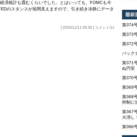
の経済統計も霞むくらいでした。とはいっても、FOMCも今
FEDのスタンスが垣間見えますので、引き続き冷静にデータ
第374
[ 2024/11/11 06:30 ] コメント(1)
第373
第37
バックナ
第37
ぬ円安
第370
第369
第36
抑制に
第367
火消し
第366