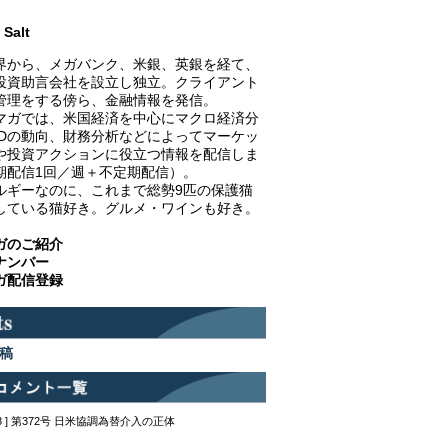
Salt
界から、メガバンク、米銀、英銀を経て、
投資助言会社を設立し独立。クライアント
管理をする傍ら、金融情報を発信。
マガでは、米国経済を中心にマクロ経済分
EDの動向、財務分析などによってマーケッ
や投資アクションに役立つ情報を配信しま
期配信1回／週＋不定期配信）。
ルギーなのに、これまで総勢9匹の保護猫
している猫好き。グルメ・ワインも好き。
ガのご紹介
ナンバー
ガ配信登録
稿
12:48 ] 第372号 日米協調為替介入の正体