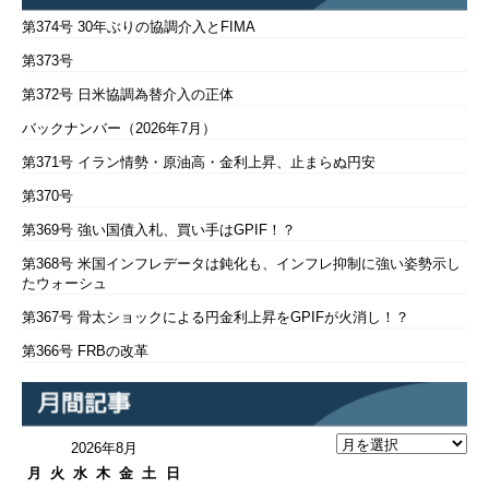
第374号 30年ぶりの協調介入とFIMA
第373号
第372号 日米協調為替介入の正体
バックナンバー（2026年7月）
第371号 イラン情勢・原油高・金利上昇、止まらぬ円安
第370号
第369号 強い国債入札、買い手はGPIF！？
第368号 米国インフレデータは鈍化も、インフレ抑制に強い姿勢示し
たウォーシュ
第367号 骨太ショックによる円金利上昇をGPIFが火消し！？
第366号 FRBの改革
2026年8月
月
火
水
木
金
土
日