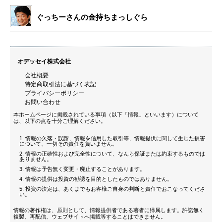
ぐっちーさんの金持ちまっしぐら
オデッセイ株式会社
会社概要
特定商取引法に基づく表記
プライバシーポリシー
お問い合わせ
本ホームページに掲載されている事項（以下「情報」といいます）について
は、以下の点を十分ご理解ください。
情報の欠落・誤謬、情報を信用した取引等、情報提供に関して生じた損害
について、一切その責任を負いません。
情報の正確性および完全性について、なんら保証または約束するものでは
ありません。
情報は予告無く変更・廃止することがあります。
情報の提供は投資の勧誘を目的としたものではありません。
投資の決定は、あくまでもお客様ご自身の判断と責任でおこなってくださ
い。
情報の著作権は、原則として、情報提供者である著者に帰属します。許諾無く
複製、再配信、ウェブサイトへ掲載等することはできません。