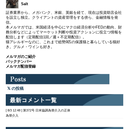
Salt
証券業界から、メガバンク、米銀、英銀を経て、現在は投資助言会社
を設立し独立。クライアントの資産管理をする傍ら、金融情報を発
信。
本メルマガでは、米国経済を中心にマクロ経済分析やFEDの動向、財
務分析などによってマーケット判断や投資アクションに役立つ情報を
配信します（定期配信1回／週＋不定期配信）。
猫アレルギーなのに、これまで総勢9匹の保護猫と暮らしている猫好
き。グルメ・ワインも好き。
メルマガのご紹介
バックナンバー
メルマガ配信登録
の投稿
[ 8/3 12:48 ] 第372号 日米協調為替介入の正体
為替介入