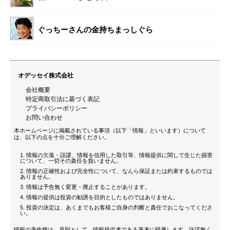
ぐっちーさんの金持ちまっしぐら
オデッセイ株式会社
会社概要
特定商取引法に基づく表記
プライバシーポリシー
お問い合わせ
本ホームページに掲載されている事項（以下「情報」といいます）について
は、以下の点を十分ご理解ください。
情報の欠落・誤謬、情報を信用した取引等、情報提供に関して生じた損害
について、一切その責任を負いません。
情報の正確性および完全性について、なんら保証または約束するものでは
ありません。
情報は予告無く変更・廃止することがあります。
情報の提供は投資の勧誘を目的としたものではありません。
投資の決定は、あくまでもお客様ご自身の判断と責任でおこなってくださ
い。
情報の著作権は、原則として、情報提供者である著者に帰属します。許諾無く