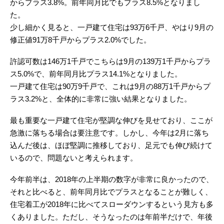
からプラス3.8%。前年同月比でもプラス8.5%となりまし
た。
少し細かく見ると、一戸建て住宅は93万6千戸、やはり9月の
修正値91万8千戸からプラス2.0%でした。
許認可数は146万1千戸でこちらは9月の139万1千戸からプラ
ス5.0%で、前年同月比プラス14.1%となりました。
一戸建て住宅は90万9千戸で、これは9月の88万1千戸からプ
ラス3.2%と、全体的に非常に強い結果となりました。
最も重要な一戸建て住宅が堅調な伸びを見せており、ここが
急激に落ちる場合は要注意です。しかし、今年は2月に落ち
込んだ後は、ほぼ堅調に推移しており、足元でも伸び続けて
いるので、問題ないと考えられます。
今年前半は、2018年の上半期の数字が非常に良かったので、
それと比べると、前年同月比でプラスとなることが難しく、
住宅着工が2018年に比べてスローダウンするという見方も多
くありました。ただし、そうなったのは年前半だけで、年後