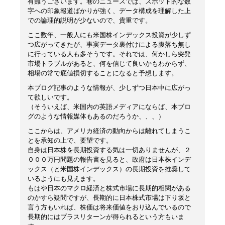
有難うございます。巷のニュースでは、スポット的な数
字への印象報道ばかりが強く、データ構成を理解した上
での論理的説明が少ないので、貴重です。
ここ数年、一般人にも米国株インデックス投資が少しず
つ広がってきたが、事実データ裏付けによる腹落ち無し
に行っている人も多そうです。それでは、何かしら突発
市場トラブルがあると、何を信じて良いかもわからず、
相場の常で底値損切することになると予想します。
本ブログ記事のような情報が、少しずつ日本中に広がっ
て欲しいです。
（そういえば、米国内の英語メディアにならば、本ブロ
グのような情報媒体もあるのだろうか、、、）
ここからは、アメリカ経済の動向からは離れてしまうこ
とを承知の上で、要望です。
自身は日本株を長期投資する気は一切ありませんが、２
０００万円問題の報告書を見ると、政府は日本株インデ
ックス（と米国株インデックス）の長期投資を推奨して
いるようにも見えます。
もはや日本のマクロ経済と株式市場に長期的相関がある
のかすら疑問ですが、長期的に日本株式市場は下り坂と
言う方もいれば、株価は将来価値をおり込んでいるので
長期的にはプラスリターンが得られるという方もいま