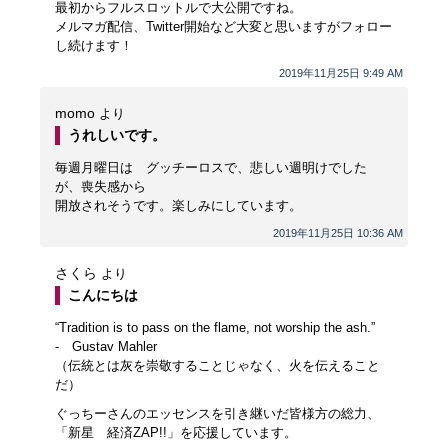
最初からフルスロットルで大公開ですね。
メルマガ配信、Twitter開始など大変と思いますがフォロー
し続けます！
2019年11月25日 9:49 AM
momo
より
うれしいです。
毎週月曜日は グッチーロスで、悲しい週明けでした
が、喪失感から
開放されそうです。楽しみにしています。
2019年11月25日 10:36 AM
さくら
より
こんにちは
“Tradition is to pass on the flame, not worship the ash.”
- Gustav Mahler
（伝統とは灰を崇敬することじゃなく、火を伝えること
だ）
ぐっちーさんのエッセンスを引き継いだ皆様方の総力、
「新星 経済ZAP!!」を応援しています。