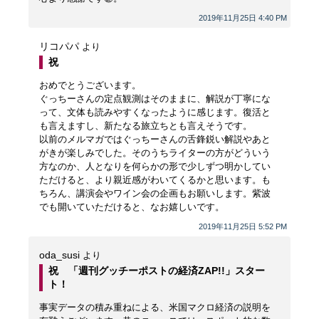
2019年11月25日 4:40 PM
リコパパ
より
祝
おめでとうございます。
ぐっちーさんの定点観測はそのままに、解説が丁寧にな
って、文体も読みやすくなったように感じます。復活と
も言えますし、新たなる旅立ちとも言えそうです。
以前のメルマガではぐっちーさんの舌鋒鋭い解説やあと
がきが楽しみでした。そのうちライターの方がどういう
方なのか、人となりを何らかの形で少しずつ明かしてい
ただけると、より親近感がわいてくるかと思います。も
ちろん、講演会やワイン会の企画もお願いします。紫波
でも開いていただけると、なお嬉しいです。
2019年11月25日 5:52 PM
oda_susi
より
祝 「週刊グッチーポストの経済ZAP!!」スター
ト！
事実データの積み重ねによる、米国マクロ経済の説明を