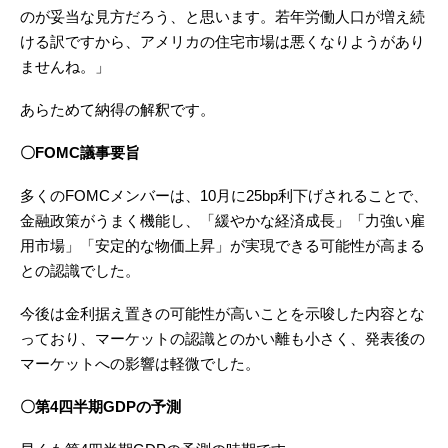
のが妥当な見方だろう、と思います。若年労働人口が増え続
ける訳ですから、アメリカの住宅市場は悪くなりようがあり
ませんね。」
あらためて納得の解釈です。
〇FOMC議事要旨
多くのFOMCメンバーは、10月に25bp利下げされることで、
金融政策がうまく機能し、「緩やかな経済成長」「力強い雇
用市場」「安定的な物価上昇」が実現できる可能性が高まる
との認識でした。
今後は金利据え置きの可能性が高いことを示唆した内容とな
っており、マーケットの認識とのかい離も小さく、発表後の
マーケットへの影響は軽微でした。
〇第4四半期GDPの予測