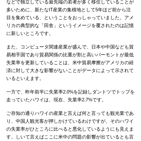
などで独立している最先端の若者が多く移住していることが
多いために、新たなIT産業の集積地として5年ほど前から注
目を集めている、ということをおっしゃっていました。アメ
リカの典型的な「田舎」というイメージを覆されたのは記憶
に新しいところです。
また、コンピュータ関連産業が盛んで、日本や中国なども貿
易相手国であり貿易関係の比重が割と高いバーモントが最低
失業率を更新していることは、米中貿易摩擦がアメリカの経
済に対して大きな影響がないことがデータによって示されて
いるといえます。
一方で、昨年前半に失業率2.0%を記録しダントツでトップを
走っていたハワイは、現在、失業率2.7%です。
ご存知の通りハワイの産業と言えば何と言っても観光業であ
り、中国人観光客が押しかけているわけですが、そのハワイ
の失業率がひところに比べると悪化しているようにも見えま
す。しいて言えばここに米中の問題の影響が出ているとも言