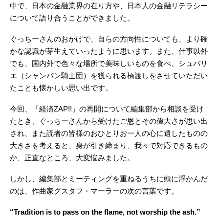
中で、日本の金融業界の在り方や、日本人の金融リテラシー
について語り合うことができました。
ぐっちーさんのおかげで、自らの方向性についても、より確
かな認識が芽生えていったように思います。また、仕事以外
でも、国内外で色々な場所で美味しいものを食べ、シュバリ
エ（シャンパン騎士団）を獲られる橋渡しをさせていただい
たことも懐かしい思い出です。
今回、「経済ZAP!!」の再開について編集部から相談を受け
たとき、ぐっちーさんから受けたご恩とその偉大さが思い出
され、また読者の皆様のおひとりお一人の心に遺したものの
大きさを考えると、身が引き締まり、我々で対応できるもの
か、正直なところ、大変悩みました。
しかし、編集部とミーティングを重ねるうちに頭に浮かんだ
のは、作曲家グスタフ・マーラーの次の言葉です。
“Tradition is to pass on the flame, not worship the ash.”