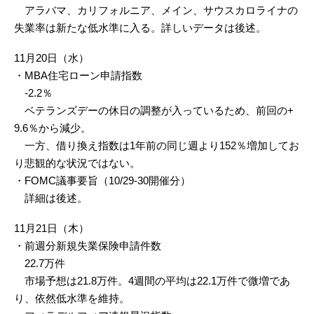
アラバマ、カリフォルニア、メイン、サウスカロライナの
失業率は新たな低水準に入る。詳しいデータは後述。
11月20日（水）
・MBA住宅ローン申請指数
-2.2％
ベテランズデーの休日の調整が入っているため、前回の+
9.6％から減少。
一方、借り換え指数は1年前の同じ週より152％増加してお
り悲観的な状況ではない。
・FOMC議事要旨（10/29-30開催分）
詳細は後述。
11月21日（木）
・前週分新規失業保険申請件数
22.7万件
市場予想は21.8万件。4週間の平均は22.1万件で微増であ
り、依然低水準を維持。