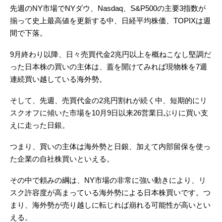
先週のNY市場でNYダウ、Nasdaq、S&P500の主要3指数が
揃って史上最高値を更新する中、日経平均株価、TOPIXは週
間で下落。
9月終わり以降、日々売買代金2兆円以上を概ねこなし堅調だ
った日本株の買いの主体は、蓋を開けてみれば現物株を7週
連続買い越している海外勢。
そして、先週、売買代金の2兆円割れが続く中、短期的にリ
スクオフに傾いた市場を10月9日以来26営業日ぶりに買い支
えに走った日銀。
つまり、買いの主体は海外勢と日銀、加えて内部留保を使っ
た企業の自社株買いといえる。
その中で頼みの綱は、NY市場の非常に強い動きにより、リ
スク許容度が高まっている海外勢による日本株買いです。つ
まり、海外勢が売り越しに転じれば崩れる可能性が高いとい
える。