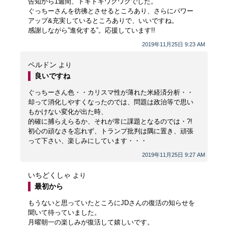
告知から1週間、ドキドキワクワクでした。
ぐっちーさんを彷彿とさせるところあり、さらにパワー
アップ&充実しているところありで、いいですね。
感謝しながら”進化する”。応援しています!!
2019年11月25日 9:23 AM
ペルドン
より
良いですね
ぐっちーさん色・・カリスマ性が薄れた米経済分析・・
却って消化しやすくなったのでは、問題は政治等で思い
もかけない変化が出た時、
的確に捕らえらるか、それが常に課題となるのでは・?!
初心の頑なさを忘れず、トランプ批判は隅に置き、頑張
って下さい、楽しみにしています・・・
2019年11月25日 9:27 AM
いちどくしゃ
より
最初から
もうないと思っていたところにJDさんの復活の知らせを
聞いて待っていました。
月曜朝一の楽しみが復活して嬉しいです。