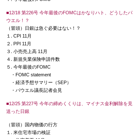
■12/18 第226号 今年最後のFOMCはかなりハト、どうしたパ
ウエル！？
（冒頭）日銀は急ぐ必要はない！？
１. CPI 11月
２. PPI 11月
３. 小売売上高 11月
４. 新規失業保険申請件数
５. 今年最後のFOMC
・FOMC statement
・経済予想サマリー（SEP）
・パウエル議長記者会見
■12/25 第227号 今年の締めくくりは、マイナス金利解除を見
送った日銀
（冒頭）国内物価の行方
１. 米住宅市場の検証