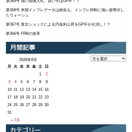
第369号 強い国債入札、買い手はGPIF！？
第368号 米国インフレデータは鈍化も、インフレ抑制に強い姿勢示し
たウォーシュ
第367号 骨太ショックによる円金利上昇をGPIFが火消し！？
第366号 FRBの改革
2026年8月
月
火
水
木
金
土
日
1
2
3
4
5
6
7
8
9
10
11
12
13
14
15
16
17
18
19
20
21
22
23
24
25
26
27
28
29
30
31
« 7月