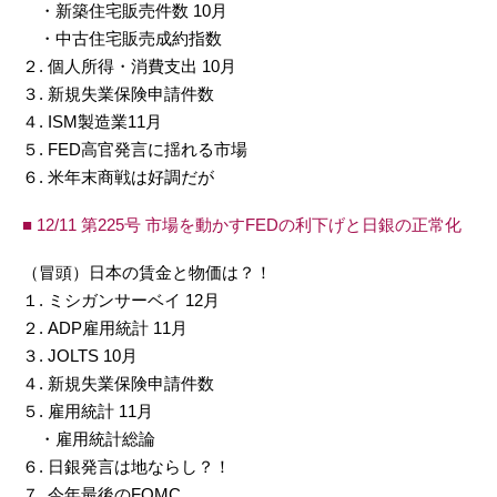
・新築住宅販売件数 10月
・中古住宅販売成約指数
２. 個人所得・消費支出 10月
３. 新規失業保険申請件数
４. ISM製造業11月
５. FED高官発言に揺れる市場
６. 米年末商戦は好調だが
■ 12/11 第225号 市場を動かすFEDの利下げと日銀の正常化
（冒頭）日本の賃金と物価は？！
１. ミシガンサーベイ 12月
２. ADP雇用統計 11月
３. JOLTS 10月
４. 新規失業保険申請件数
５. 雇用統計 11月
・雇用統計総論
６. 日銀発言は地ならし？！
７. 今年最後のFOMC