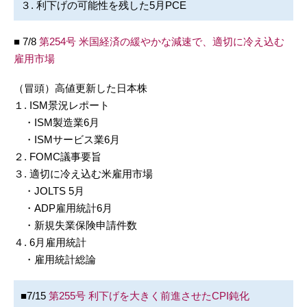
３. 利下げの可能性を残した5月PCE
■ 7/8
第254号 米国経済の緩やかな減速で、適切に冷え込む
雇用市場
（冒頭）高値更新した日本株
１. ISM景況レポート
・ISM製造業6月
・ISMサービス業6月
２. FOMC議事要旨
３. 適切に冷え込む米雇用市場
・JOLTS 5月
・ADP雇用統計6月
・新規失業保険申請件数
４. 6月雇用統計
・雇用統計総論
■7/15
第255号 利下げを大きく前進させたCPI鈍化