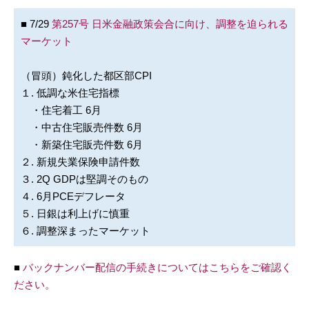
■ 7/29
第257号 日米金融政策会合に向け、調整を迫られる
マーケット
（冒頭）鈍化した都区部CPI
１. 低調な米住宅指標
・住宅着工 6月
・中古住宅販売件数 6月
・新築住宅販売件数 6月
２. 新規失業保険申請件数
３. 2Q GDPは堅調そのもの
４. 6月PCEデフレータ
５. 日銀は利上げに慎重
６. 調整深まったマーケット
■
バックナンバー配信の手続きについてはこちらをご確認く
ださい。