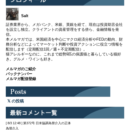
Salt
証券業界から、メガバンク、米銀、英銀を経て、現在は投資助言会社
を設立し独立。クライアントの資産管理をする傍ら、金融情報を発
信。
本メルマガでは、米国経済を中心にマクロ経済分析やFEDの動向、財
務分析などによってマーケット判断や投資アクションに役立つ情報を
配信します（定期配信1回／週＋不定期配信）。
猫アレルギーなのに、これまで総勢9匹の保護猫と暮らしている猫好
き。グルメ・ワインも好き。
メルマガのご紹介
バックナンバー
メルマガ配信登録
の投稿
[ 8/3 12:48 ] 第372号 日米協調為替介入の正体
為替介入