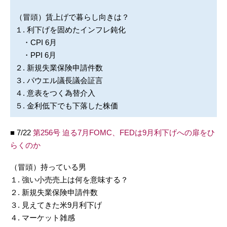
（冒頭）賃上げで暮らし向きは？
１. 利下げを固めたインフレ鈍化
・CPI 6月
・PPI 6月
２. 新規失業保険申請件数
３. パウエル議長議会証言
４. 意表をつく為替介入
５. 金利低下でも下落した株価
■ 7/22
第256号 迫る7月FOMC、FEDは9月利下げへの扉をひ
らくのか
（冒頭）持っている男
１. 強い小売売上は何を意味する？
２. 新規失業保険申請件数
３. 見えてきた米9月利下げ
４. マーケット雑感