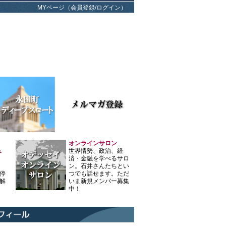
MYページ（会員登録/ログイン）
オンラインサロン
ュ
世界情勢、政治、経
済・金融を学べるサロ
ン。石井さんたちとい
停
つでも話せます。ただ
解
いま新規メンバー募集
中！