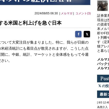
2024/08/05 06:30 |
メルマガ
|
コメント(3)
証券業
現在は
化する米国と利上げを急ぐ日本
の資産
本メル
析やF
ト判断
す（定
について大変注目が集まりました。特に、我らが日銀の
猫アレ
の米経済統計にも着目点が散見されますが、こうした点
と暮ら
展開に。中銀、統計、マーケットと全体感をもって今週
メルマ
ださい。
バック
メルマ
の投
[ 8/3 
為替介入