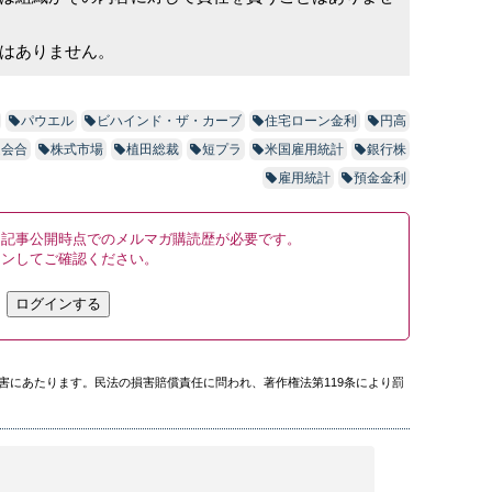
はありません。
パウエル
ビハインド・ザ・カーブ
住宅ローン金利
円高
定会合
株式市場
植田総裁
短プラ
米国雇用統計
銀行株
雇用統計
預金金利
、記事公開時点でのメルマガ購読歴が必要です。
インしてご確認ください。
ログインする
害にあたります。民法の損害賠償責任に問われ、著作権法第119条により罰