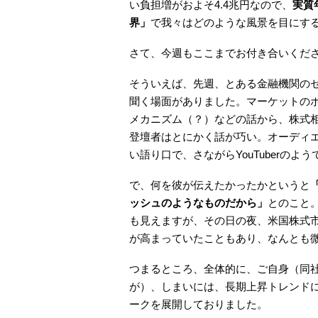
い負担増がおよそ4.4兆円なので、
実質
界」
で我々はどのような風景を目にす
さて、今週もここまでお付き合いくだ
そういえば、先週、とある金融機関の
聞く場面がありました。マーケットの
メカニズム（？）などの話から、株式
登壇者はとにかく話が巧い。オーディ
い語り口で、さながらYouTuberのよ
で、何を彼が伝えたかったかというと
ッシュのようなものだから」
とのこと
も見えますが、その日の夜、米国株式
が高まっていたこともあり、なんとも
つまるところ、全体的に、ご自身（同
が）、しまいには、長期上昇トレンド
ークを展開しておりました。