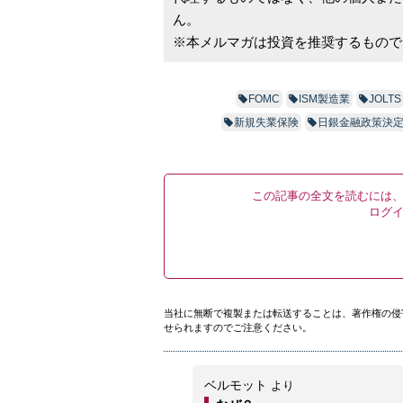
ん。
※本メルマガは投資を推奨するもので
FOMC
ISM製造業
JOLTS
新規失業保険
日銀金融政策決
この記事の全文を読むには
ログ
当社に無断で複製または転送することは、著作権の侵
せられますのでご注意ください。
ベルモット
より