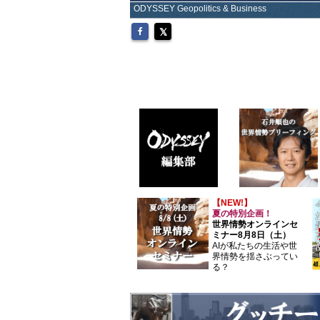
ODYSSEY Geopolitics & Business
【NEW!】
夏の特別企画！
世界情勢オンラインセ
ミナー8月8日（土）
AIが私たちの生活や世
界情勢を揺さぶってい
る？