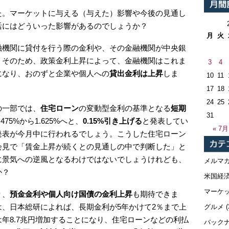
た。マーケットに与える（与えた）影響や今後の見通し
活にはどういった影響があるのでしょうか？
月
火
融機関に貸付を行う際の金利や、その金融機関が中央銀
。そのため、政策金利上昇によって、金融機関はこれま
3
4
になり、おのずと企業や個人への
貸出金利は上昇
しま
10
11
17
18
24
25
の一部では、
住宅ローン
の変動型金利の基準となる
短期
31
475%から1.625%へと、
0.15%引き上げる
と発表してい
« 7月
発表が今月中に行われるでしょう。こうした住宅ローン
会見で「賃金上昇が続くとの見通しの中で判断した」と
に景気への逆風となるわけではないでしょうけれども、
メルマ
か？
米国経
マーケ
り、
預金金利や個人向け国債の金利上昇
も期待できま
、日本総研によれば、長期金利が5年かけて2％まで上
グルメ
(
年8.7兆円増加することになり、住宅ローンなどの利払
バック