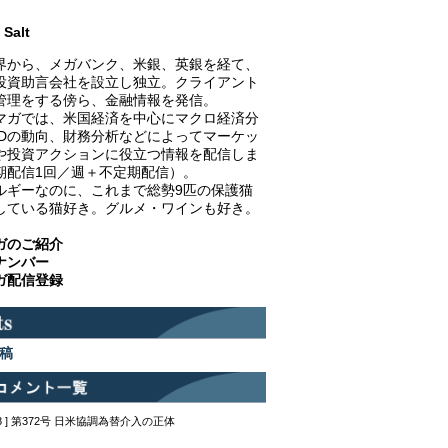
Salt
界から、メガバンク、米銀、英銀を経て、
投資助言会社を設立し独立。クライアント
管理をする傍ら、金融情報を発信。
マガでは、米国経済を中心にマクロ経済分
EDの動向、財務分析などによってマーケッ
や投資アクションに役立つ情報を配信しま
期配信1回／週＋不定期配信）。
ルギーなのに、これまで総勢9匹の保護猫
している猫好き。グルメ・ワインも好き。
ガのご紹介
ナンバー
ガ配信登録
稿
12:48 ] 第372号 日米協調為替介入の正体