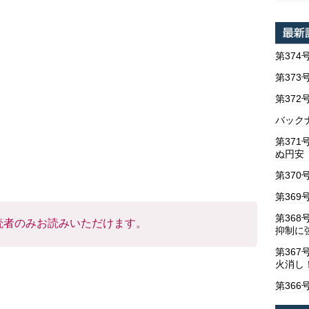
第374
第373
第37
バックナ
第37
ぬ円安
第370
第369
第36
読者のみお読みいただけます。
抑制に
第367
火消し
第366