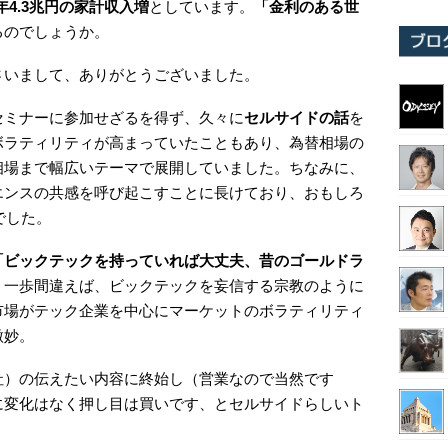
年4.3兆円の家計収入増
としています。
「金利のある世
るのでしょうか。
さいまして、ありがとうございました。
セミナーに参加せざるを得ず、久々に
セルサイドの話
を
ボラティリティが高まっていたこともあり、為替相場の
相場まで幅広いテーマで展開していました。ちなみに、
エンスの共感を呼び起こすことに長けており、おもしろ
うでした。
「ビックテックを持っていれば大丈夫、昔のゴールドラ
。一歩間違えば、ビックテックを妄信する宗教のように
市場がテック企業を中心にマーケットのボラティリティ
微妙。
社）の伝えたい内容に終始し（営業なので当然です
に変化はなく押し目は買いです、とセルサイドらしいト