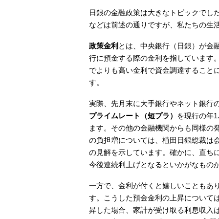
日銀の金融政策は大きなトピックでし
などは前述の通りですが、私たちの生
政策金利
とは、中央銀行（日銀）が金
行に預金する際の金利を指しています
でよりも高い金利で資金調達すること
す。
実際、先月末に大手銀行やネット銀行
プライムレート（短プラ）
を現行の年1.
ます。その他の金融機関からも同様の
の負担増については、植田日銀総裁は
の見解を示しています。確かに、直ち
今後連続利上げとなるといかがなもの
一方で、金利が付くと嬉しいこともあ
す。こうした預金金利の上昇については
昇した場合、家計が受け取る利息収入は