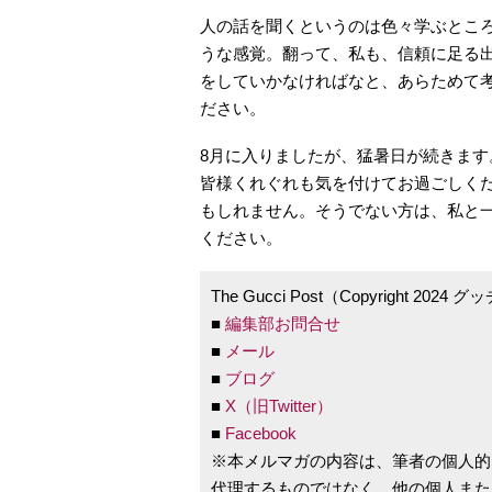
人の話を聞くというのは色々学ぶとこ
うな感覚。翻って、私も、信頼に足る
をしていかなければなと、あらためて
ださい。
8月に入りましたが、猛暑日が続きま
皆様くれぐれも気を付けてお過ごしく
もしれません。そうでない方は、私と
ください。
The Gucci Post（Copyright 2
■
編集部お問合せ
■
メール
■
ブログ
■
X（旧Twitter）
■
Facebook
※本メルマガの内容は、筆者の個人的
代理するものではなく、他の個人また