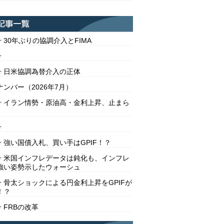
号 30年ぶりの協調介入とFIMA
号
2号 日米協調為替介入の正体
ンバー（2026年7月）
1号 イラン情勢・原油高・金利上昇、止まら
号
号 強い国債入札、買い手はGPIF！？
8号 米国インフレデータは鈍化も、インフレ
強い姿勢示したウォーシュ
号 骨太ショックによる円金利上昇をGPIFが
！？
号 FRBの改革