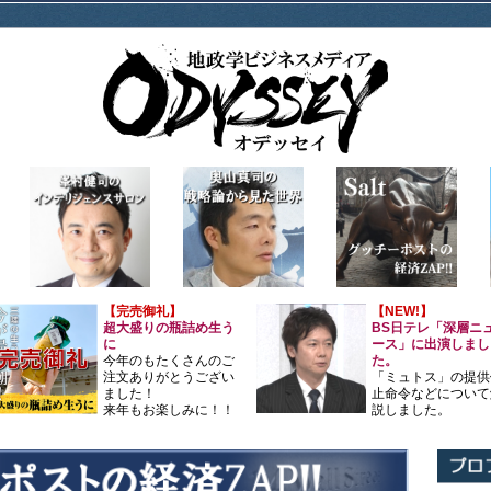
【完売御礼】
【NEW!】
超大盛りの瓶詰め生う
BS日テレ「深層ニ
に
ース」に出演しまし
今年のもたくさんのご
た。
注文ありがとうござい
「ミュトス」の提供
ました！
止命令などについて
来年もお楽しみに！！
説しました。