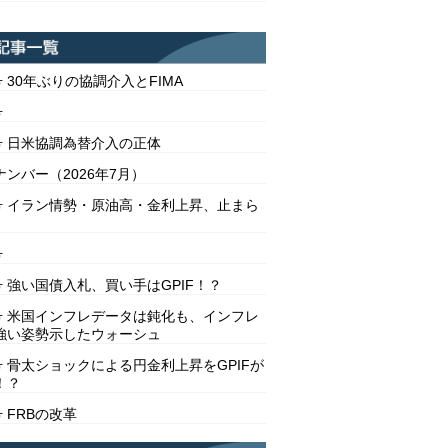
号 30年ぶりの協調介入とFIMA
号
2号 日米協調為替介入の正体
ンバー（2026年7月）
1号 イラン情勢・原油高・金利上昇、止まら
号
号 強い国債入札、買い手はGPIF！？
8号 米国インフレデータは鈍化も、インフレ
強い姿勢示したウォーシュ
号 骨太ショックによる円金利上昇をGPIFが
！？
号 FRBの改革