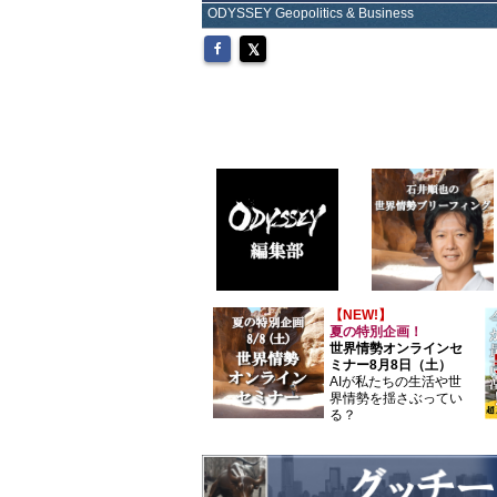
ODYSSEY Geopolitics & Business
【NEW!】
夏の特別企画！
世界情勢オンラインセ
ミナー8月8日（土）
AIが私たちの生活や世
界情勢を揺さぶってい
る？