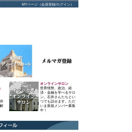
MYページ（会員登録/ログイン）
オンラインサロン
ュ
世界情勢、政治、経
済・金融を学べるサロ
ン。石井さんたちとい
停
つでも話せます。ただ
解
いま新規メンバー募集
中！