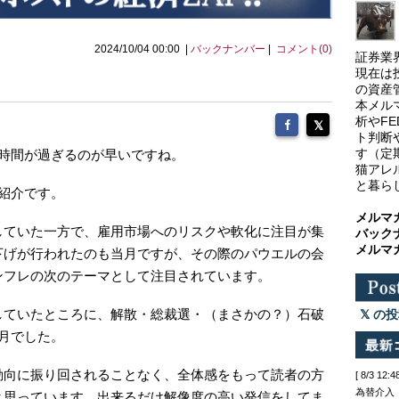
2024/10/04 00:00 |
バックナンバー
|
コメント(0)
証券業
現在は
）
の資産
本メル
析やF
ト判断
す（定
く時間が過ぎるのが早いですね。
猫アレ
と暮ら
紹介です。
メルマ
していた一方で、雇用市場へのリスクや軟化に注目が集
バック
メルマ
下げが行われたのも当月ですが、その際のパウエルの会
ンフレの次のテーマとして注目されています。
していたところに、解散・総裁選・（まさかの？）石破
の投
月でした。
動向に振り回されることなく、全体感をもって読者の方
[ 8/3 
為替介入
と思っています。出来るだけ解像度の高い発信をしてま