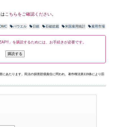
ては
こちらをご確認ください
。
OMC
パウエル
日銀
石破総裁
米国雇用統計
雇用市場
AP!!」を購読するためには、お手続きが必要です。
購読する
害にあたります。民法の損害賠償責任に問われ、著作権法第119条により罰