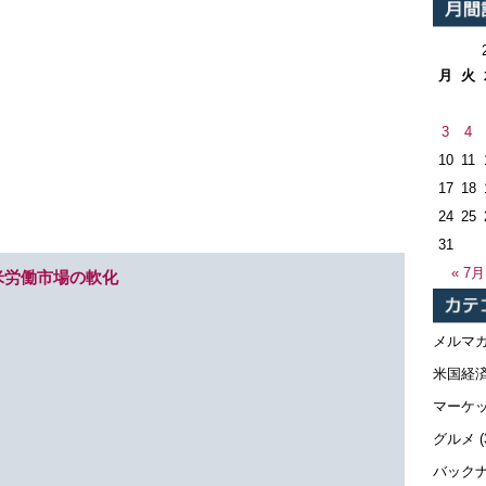
月
火
3
4
10
11
17
18
24
25
31
« 7月
米労働市場の軟化
メルマ
米国経
マーケ
グルメ
(
バック