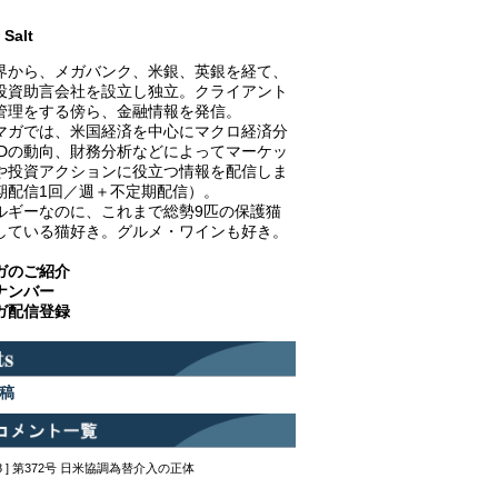
Salt
界から、メガバンク、米銀、英銀を経て、
投資助言会社を設立し独立。クライアント
管理をする傍ら、金融情報を発信。
マガでは、米国経済を中心にマクロ経済分
EDの動向、財務分析などによってマーケッ
や投資アクションに役立つ情報を配信しま
期配信1回／週＋不定期配信）。
ルギーなのに、これまで総勢9匹の保護猫
している猫好き。グルメ・ワインも好き。
ガのご紹介
ナンバー
ガ配信登録
稿
12:48 ] 第372号 日米協調為替介入の正体