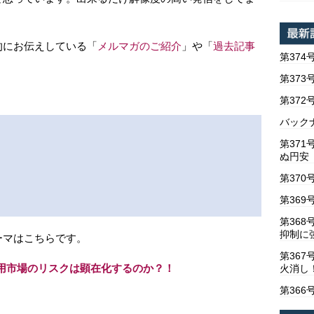
。
的にお伝えしている「
メルマガのご紹介
」や「
過去記事
第374
第373
第37
バックナ
第37
ぬ円安
第370
第369
第36
抑制に
ーマはこちらです。
第367
雇用市場のリスクは顕在化するのか？！
火消し
第366