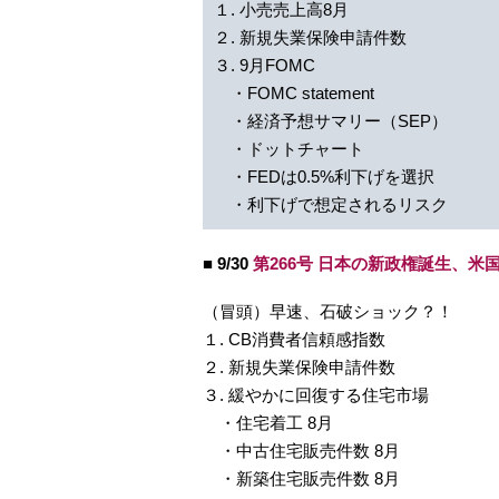
１. 小売売上高8月
２. 新規失業保険申請件数
３. 9月FOMC
・FOMC statement
・経済予想サマリー（SEP）
・ドットチャート
・FEDは0.5%利下げを選択
・利下げで想定されるリスク
■ 9/30
第266号 日本の新政権誕生、
（冒頭）早速、石破ショック？！
１. CB消費者信頼感指数
２. 新規失業保険申請件数
３. 緩やかに回復する住宅市場
・住宅着工 8月
・中古住宅販売件数 8月
・新築住宅販売件数 8月