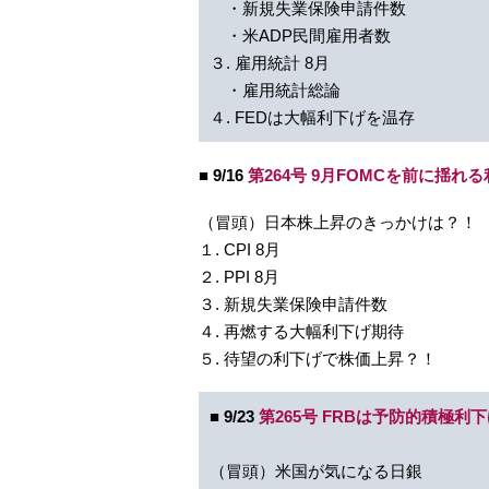
・新規失業保険申請件数
・米ADP民間雇用者数
３. 雇用統計 8月
・雇用統計総論
４. FEDは大幅利下げを温存
■ 9/16
第264号 9月FOMCを前に揺
（冒頭）日本株上昇のきっかけは？！
１. CPI 8月
２. PPI 8月
３. 新規失業保険申請件数
４. 再燃する大幅利下げ期待
５. 待望の利下げで株価上昇？！
■ 9/23
第265号 FRBは予防的積極利
（冒頭）米国が気になる日銀