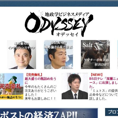
【完売御礼】
【NEW!】
超大盛りの瓶詰め生う
BS日テレ「深層ニ
に
ース」に出演しまし
今年のもたくさんのご
た。
注文ありがとうござい
「ミュトス」の提供
ました！
止命令などについて
来年もお楽しみに！！
説しました。