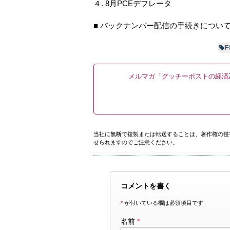
４. 8月PCEデフレータ
■ バックナンバー配信の手続きについ
F
メルマガ「グッチーポストの経済Z
当社に無断で複製または転送することは、著作権の侵
せられますのでご注意ください。
コメントを書く
*
が付いている欄は必須項目です
名前
*