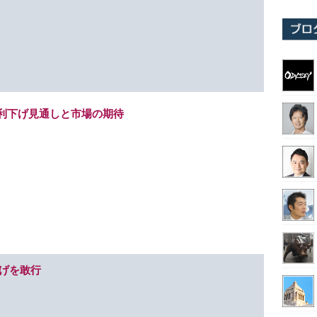
れる利下げ見通しと市場の期待
下げを敢行