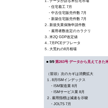
１. データが語る米住宅市場
・住宅着工 7月
・中古住宅販売件数 7月
・新築住宅販売件数 7月
２. 新規失業保険申請件数
・雇用者数改定のカラクリ
３. 米2Q GDP改定値
４. 7月PCEデフレータ
５. 大荒れの8月相場
■ 9/9
第263号 データから見えてきた
（冒頭）次のカギは消費拡大
１. 8月ISMインデックス
・ISM製造業 8月
・ISMサービス業 8月
２. 雇用指標は減速を示唆
・JOLTS 7月