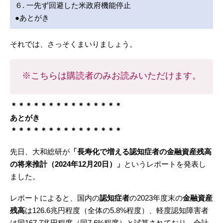
６. 一先ず回避した米政府機能停止
●あとがき
それでは、さっそくまいりましょう。
※こちらは購読者のみお読みいただけます。
＊＊＊＊＊＊＊＊＊＊＊＊＊＊＊
あとがき
＊＊＊＊＊＊＊＊＊＊＊＊＊＊＊
先日、大和総研が
「長寿化で増える認知症者の金融資産残高
の将来推計（2024年12月20日）」
というレポートを発表し
ました。
レポートによると、国内の
認知症者
の2023年度末の
金融資産
残高
は126.6兆円程度（全体の5.8%程度）、軽度認知障害者
は同167.7兆円程度（同7.6%程度）と試算されており、合計