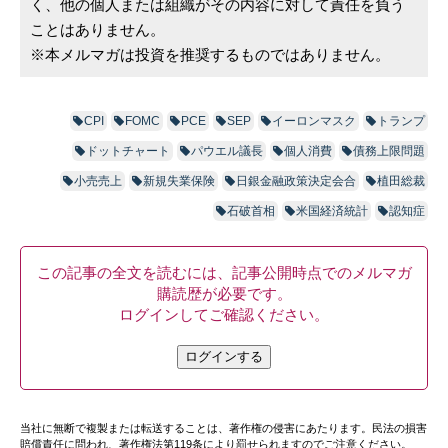
く、他の個人または組織がその内容に対して責任を負う
ことはありません。
※本メルマガは投資を推奨するものではありません。
CPI
FOMC
PCE
SEP
イーロンマスク
トランプ
ドットチャート
パウエル議長
個人消費
債務上限問題
小売売上
新規失業保険
日銀金融政策決定会合
植田総裁
石破首相
米国経済統計
認知症
この記事の全文を読むには、記事公開時点でのメルマガ
購読歴が必要です。
ログインしてご確認ください。
ログインする
当社に無断で複製または転送することは、著作権の侵害にあたります。民法の損害
賠償責任に問われ、著作権法第119条により罰せられますのでご注意ください。