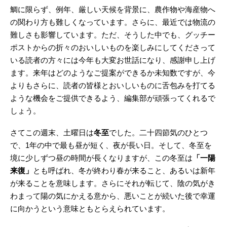
鯛に限らず、例年、厳しい天候を背景に、農作物や海産物へ
の関わり方も難しくなっています。さらに、最近では物流の
難しさも影響しています。ただ、そうした中でも、グッチー
ポストからの折々のおいしいものを楽しみにしてくださって
いる読者の方々には今年も大変お世話になり、感謝申し上げ
ます。来年はどのようなご提案ができるか未知数ですが、今
よりもさらに、読者の皆様とおいしいものに舌包みを打てる
ような機会をご提供できるよう、編集部が頑張ってくれるで
しょう。
さてこの週末、土曜日は
冬至
でした。二十四節気のひとつ
で、1年の中で最も昼が短く、夜が長い日。そして、冬至を
境に少しずつ昼の時間が長くなりますが、この冬至は
「一陽
来復」
とも呼ばれ、冬が終わり春が来ること、あるいは新年
が来ることを意味します。さらにそれが転じて、陰の気がき
わまって陽の気にかえる意から、悪いことが続いた後で幸運
に向かうという意味ともとらえられています。