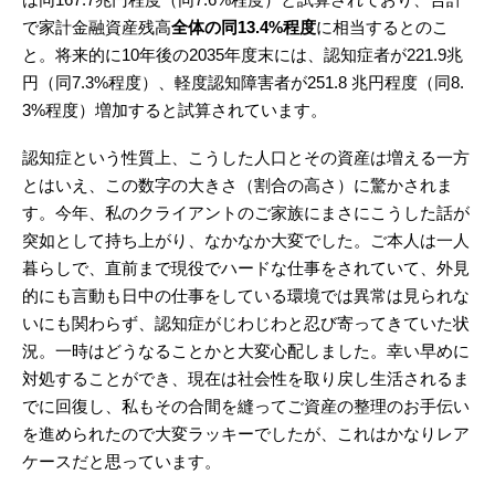
で家計金融資産残高
全体の同13.4%程度
に相当するとのこ
と。将来的に10年後の2035年度末には、認知症者が221.9兆
円（同7.3%程度）、軽度認知障害者が251.8 兆円程度（同8.
3%程度）増加すると試算されています。
認知症という性質上、こうした人口とその資産は増える一方
とはいえ、この数字の大きさ（割合の高さ）に驚かされま
す。今年、私のクライアントのご家族にまさにこうした話が
突如として持ち上がり、なかなか大変でした。ご本人は一人
暮らしで、直前まで現役でハードな仕事をされていて、外見
的にも言動も日中の仕事をしている環境では異常は見られな
いにも関わらず、認知症がじわじわと忍び寄ってきていた状
況。一時はどうなることかと大変心配しました。幸い早めに
対処することができ、現在は社会性を取り戻し生活されるま
でに回復し、私もその合間を縫ってご資産の整理のお手伝い
を進められたので大変ラッキーでしたが、これはかなりレア
ケースだと思っています。