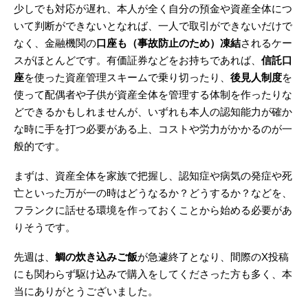
少しでも対応が遅れ、本人が全く自分の預金や資産全体につ
いて判断ができないとなれば、一人で取引ができないだけで
なく、金融機関の
口座も（事故防止のため）凍結
されるケー
スがほとんどです。有価証券などをお持ちであれば、
信託口
座
を使った資産管理スキームで乗り切ったり、
後見人制度
を
使って配偶者や子供が資産全体を管理する体制を作ったりな
どできるかもしれませんが、いずれも本人の認知能力が確か
な時に手を打つ必要がある上、コストや労力がかかるのが一
般的です。
まずは、資産全体を家族で把握し、認知症や病気の発症や死
亡といった万が一の時はどうなるか？どうするか？などを、
フランクに話せる環境を作っておくことから始める必要があ
りそうです。
先週は、
鯛の炊き込みご飯
が急遽終了となり、間際のX投稿
にも関わらず駆け込みで購入をしてくださった方も多く、本
当にありがとうございました。