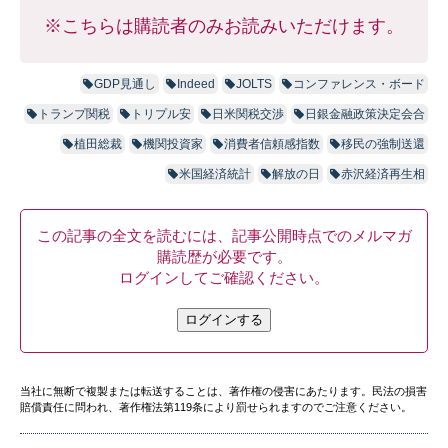
※こちらは購読者のみお読みいただけます。
GDP見通し
Indeed
JOLTS
コンファレンス・ボード
トランプ関税
トリプル安
日米関税交渉
日銀金融政策決定会合
植田総裁
機関投資家
消費者信頼感指数
移民の強制送還
米国経済統計
解放の日
赤沢経済再生相
この記事の全文を読むには、記事公開時点でのメルマガ
購読歴が必要です。
ログインしてご確認ください。
ログインする
当社に無断で複製または転送することは、著作権の侵害にあたります。民法の損害
賠償責任に問われ、著作権法第119条により罰せられますのでご注意ください。