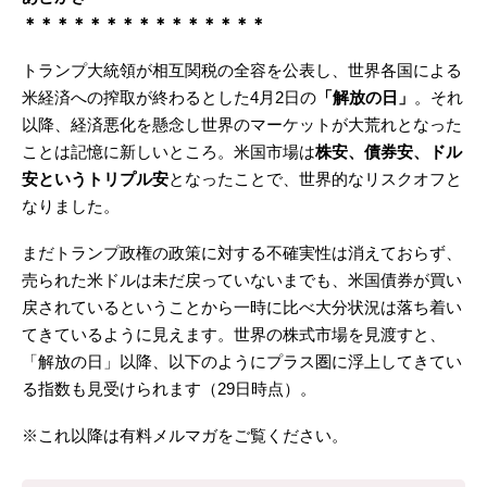
＊＊＊＊＊＊＊＊＊＊＊＊＊＊＊
トランプ大統領が相互関税の全容を公表し、世界各国による
米経済への搾取が終わるとした4月2日の
「解放の日」
。それ
以降、経済悪化を懸念し世界のマーケットが大荒れとなった
ことは記憶に新しいところ。米国市場は
株安、債券安、ドル
安というトリプル安
となったことで、世界的なリスクオフと
なりました。
まだトランプ政権の政策に対する不確実性は消えておらず、
売られた米ドルは未だ戻っていないまでも、米国債券が買い
戻されているということから一時に比べ大分状況は落ち着い
てきているように見えます。世界の株式市場を見渡すと、
「解放の日」以降、以下のようにプラス圏に浮上してきてい
る指数も見受けられます（29日時点）。
※これ以降は有料メルマガをご覧ください。