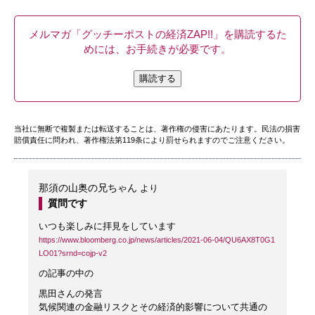
メルマガ「グッチーポストの経済ZAP!!」を購読するた
めには、お手続きが必要です。
購読する
当社に無断で複製または転送することは、著作権の侵害にあたります。民法の損害
賠償責任に問われ、著作権法第119条により罰せられますのでご注意ください。
那須の山奥の兄ちゃん
より
質問です
いつも楽しみに拝見をしています
https://www.bloomberg.co.jp/news/articles/2021-06-04/QU6AX8T0G1
LO01?srnd=cojp-v2
の記事の中の
黒田さんの発言
気候関連の金融リスクとその経済的影響について共通の