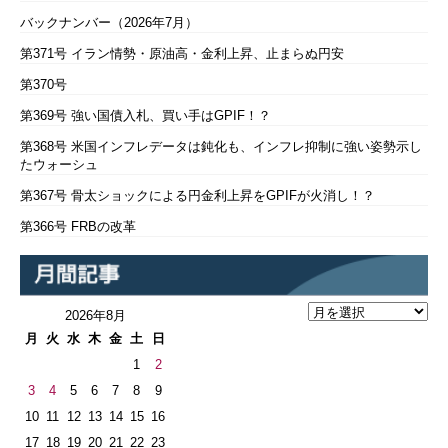
バックナンバー（2026年7月）
第371号 イラン情勢・原油高・金利上昇、止まらぬ円安
第370号
第369号 強い国債入札、買い手はGPIF！？
第368号 米国インフレデータは鈍化も、インフレ抑制に強い姿勢示し
たウォーシュ
第367号 骨太ショックによる円金利上昇をGPIFが火消し！？
第366号 FRBの改革
2026年8月
月
火
水
木
金
土
日
1
2
3
4
5
6
7
8
9
10
11
12
13
14
15
16
17
18
19
20
21
22
23